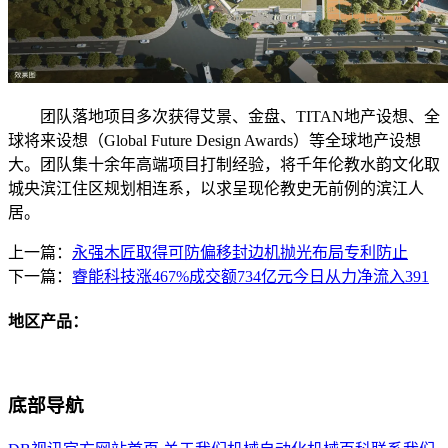
团队落地项目多次获得艾景、金盘、TITAN地产设想、全
球将来设想（Global Future Design Awards）等全球地产设想
大。团队集十余年高端项目打制经验，将千年伦教水韵文化取
城央滨江住区规划相连系，以求呈现伦教史无前例的滨江人
居。
上一篇：
永强木匠取得可防偏移封边机抛光布局专利防止
下一篇：
睿能科技涨467%成交额734亿元今日从力净流入391
地区产品：
底部导航