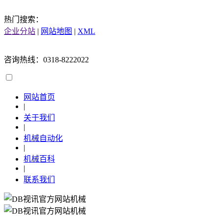
热门搜索：
企业分站
|
网站地图
|
XML
咨询热线：0318-8222022
网站首页
|
关于我们
|
机械自动化
|
机械百科
|
联系我们