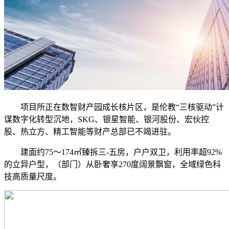
项目所正在数智财产园成长核片区，是伦教“三核驱动”计
谋数字化转型沉地，SKG、银星智能、银河股份、宏伙控
股、热立方、精工智能等财产总部已不竭进驻。
建面约75～174㎡臻拆三-五房，户户双卫，利用率超92%
的立异户型，（部门）从卧奢享270度阔景飘窗，全域绿色科
技高质量尺度。