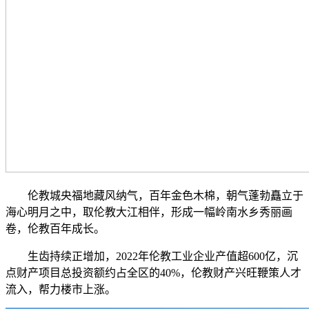
伦教城央福地藏风纳气，百年金色木棉，朝气蓬勃矗立于
海心明月之中，取伦教大江相伴，形成一幅岭南水乡秀丽画
卷，伦教百年成长。
生齿持续正增加，2022年伦教工业企业产值超600亿，沉
点财产项目总投资额约占全区的40%，伦教财产兴旺鞭策人才
流入，帮力楼市上涨。