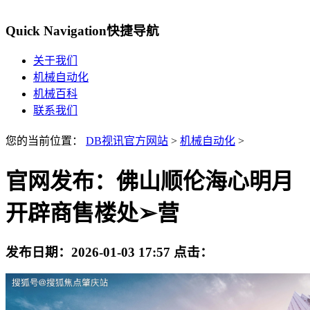
Quick Navigation
快捷导航
关于我们
机械自动化
机械百科
联系我们
您的当前位置：
DB视讯官方网站
>
机械自动化
>
官网发布：佛山顺伦海心明月
开辟商售楼处➢营
发布日期：
2026-01-03 17:57
点击：