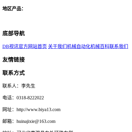
地区产品：
底部导航
DB视讯官方网站首页
关于我们
机械自动化
机械百科
联系我们
友情链接
联系方式
联系人：李先生
电话：0318-8222022
网址：http://www.biya13.com
邮箱：huinajixie@163.com