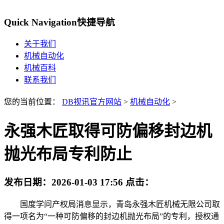
Quick Navigation
快捷导航
关于我们
机械自动化
机械百科
联系我们
您的当前位置：
DB视讯官方网站
>
机械自动化
>
永强木匠取得可防偏移封边机
抛光布局专利防止
发布日期：
2026-01-03 17:56
点击：
国度学问产权局消息显示，青岛永强木匠机械无限公司取
得一项名为“一种可防偏移的封边机抛光布局”的专利，授权通