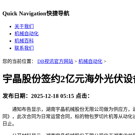
Quick Navigation
快捷导航
关于我们
机械自动化
机械百科
联系我们
您的当前位置：
DB视讯官方网站
>
机械自动化
>
宇晶股份签约2亿元海外光伏设
发布日期：
2025-12-18 05:15
点击：
通知布告显示，湖南宇晶机械股份无限公司做为供应方，近
同》，此次合同为日常运营合同，标的物包罗切片机等从动化
日止。