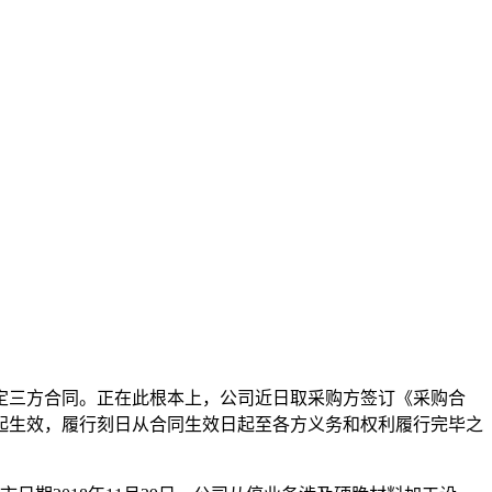
三方合同。正在此根本上，公司近日取采购方签订《采购合
起生效，履行刻日从合同生效日起至各方义务和权利履行完毕之