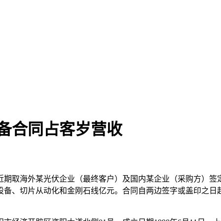
备合同占客岁营收
期取海外某光伏企业（最终客户）及国内某企业（采购方）签定
设备、切片从动化和金刚石线亿元。合同自两边签字或盖印之日