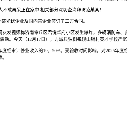
人不敢再呆正在家中 相关部分深切查询拜访范某某！
取海外某光伏企业及国内某企业签订了三方合同。
多位网友发视频称济南章丘区君悦华府小区发生爆炸，多辆消防车、
震动。今天（12月17日），方城县独树镇砚山铺村英才学校严
4年度经审计停业收入的19。50%。受验收时间影响，对2025
赖。