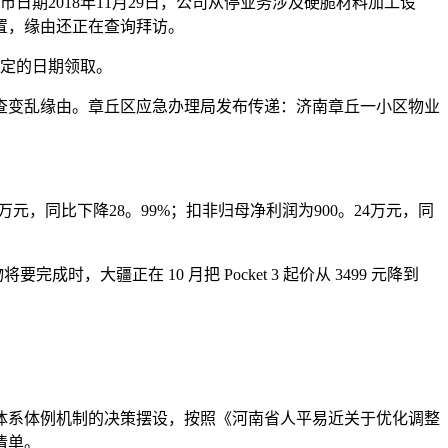
日期2018年11月29日，公司从停业务涉及硬脆材料加工设
置，缘由还正在查询拜访。
商定的日期领取。
查变乱缘由。章丘区应急办理局发布传递：济南章丘一小区物业
万元，同比下降28。99%；扣非归母净利润为900。24万元，同
时，大疆正在 10 月把 Pocket 3 起价从 3499 元降到
系体例机制的决策摆设，按照《河南省人平易近关于优化调整
清单。