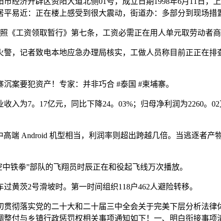
开辟区资阳大道北侧01号，成立日期1998年6月11日，上市
居平易近：正在楼上感受到很大震动，街道办：多部分到现场措
。按照《工资领取暂行》第七条，工资必需正在用人单元取劳动者
火警，记者致电本地应急办理局核实，工做人员称目前正正在排
案要犯资产！专家：并非巧合 #泰国 #柬埔寨。
入为7。17亿元，同比下降24。03%；归母净利润为2260。02
 Android 机型相当，利润率则超出跨越几倍。当逃逐者产物将要完成
空中铁拳”部队的飞翔员时辰正在和役起飞线万次播放。
茨2号滑坡时。第一时间组织118户462人避险转移。
贯彻落实党的二十大和二十届三中全会关于完美下层分析法律体
调整付与乡镇行政惩罚权相关事项通知如下！一、明白衔接事项