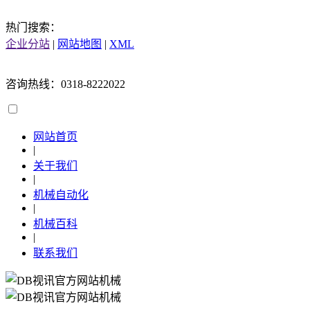
热门搜索：
企业分站
|
网站地图
|
XML
咨询热线：0318-8222022
网站首页
|
关于我们
|
机械自动化
|
机械百科
|
联系我们