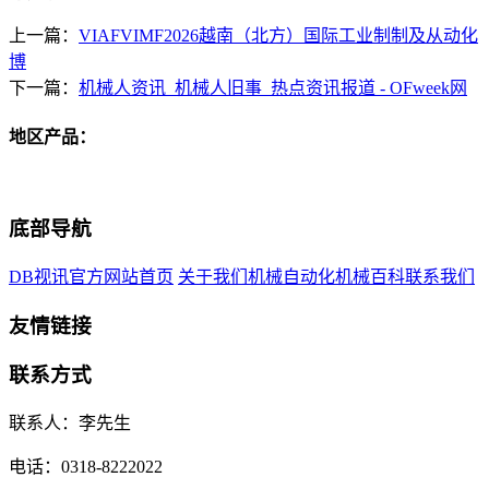
上一篇：
VIAFVIMF2026越南（北方）国际工业制制及从动化
博
下一篇：
机械人资讯_机械人旧事_热点资讯报道 - OFweek网
地区产品：
底部导航
DB视讯官方网站首页
关于我们
机械自动化
机械百科
联系我们
友情链接
联系方式
联系人：李先生
电话：0318-8222022