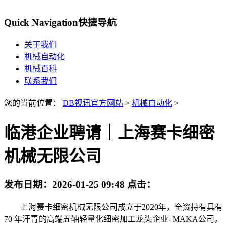
Quick Navigation
快捷导航
关于我们
机械自动化
机械百科
联系我们
您的当前位置：
DB视讯官方网站
>
机械自动化
>
临港企业聘请｜上海赛卡细密
机械无限公司
发布日期：
2026-01-25 09:48
点击：
上海赛卡细密机械无限公司成立于2020年，全资持有具有
70 年汗青的高端五轴轻量化细密加工龙头企业- MAKA公司。