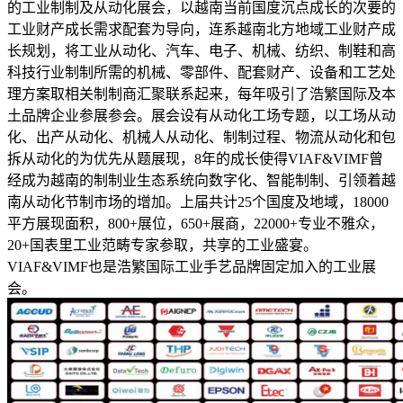
的工业制制及从动化展会，以越南当前国度沉点成长的次要的
工业财产成长需求配套为导向，连系越南北方地域工业财产成
长规划，将工业从动化、汽车、电子、机械、纺织、制鞋和高
科技行业制制所需的机械、零部件、配套财产、设备和工艺处
理方案取相关制制商汇聚联系起来，每年吸引了浩繁国际及本
土品牌企业参展参会。展会设有从动化工场专题，以工场从动
化、出产从动化、机械人从动化、制制过程、物流从动化和包
拆从动化的为优先从题展现，8年的成长使得VIAF&VIMF曾
经成为越南的制制业生态系统向数字化、智能制制、引领着越
南从动化节制市场的增加。上届共计25个国度及地域，18000
平方展现面积，800+展位，650+展商，22000+专业不雅众，
20+国表里工业范畴专家参取，共享的工业盛宴。
VIAF&VIMF也是浩繁国际工业手艺品牌固定加入的工业展
会。