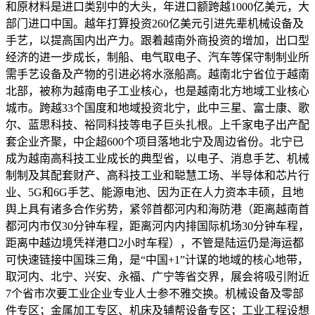
和原材料是进口类别中的大头，年进口额跨越1000亿美元，大
部门进口中国。越年打算投资260亿美元引进先辈机械设备及
手艺，以提高国内出产力。跟着越南外商投资的增加，出口型
经济的进一步成长，制船、电气取电子、汽车等保守制制业所
需手艺设备及产物的引进必将水涨船高。越南北宁省位于越南
北部，被称为越南电子工业核心，也是越南北方地域工业核心
城市。跨越33个国度和地域投资北宁，此中三星、富士康、歌
尔、蓝思科技、裕同科技等电子巨头扎根。上千家电子出产配
套企业齐聚，中企超600个项目落地北宁及周边省份。北宁已
成为越南高科技工业成长的典型省，以电子、消息手艺、机械
制制及其配套财产、高科技工业和聪慧工场、半导体和芯片行
业、5G和6G手艺、能源电池、因为正在人力资本丰硕，且地
舆上具有诸多合作劣势，紧邻首都河内和海防港（距离越南首
都河内市仅30分钟车程，距离河内内排国际机场30分钟车程，
距离中越边境凭祥港口2小时车程），不管是陆运仍是海运都
可快速链接中国珠三角，是“中国+1”计谋的地域的核心地带，
取河内、北宁、兴安、永福、广宁等省交界，展会将吸引附近
7个省市次要工业企业专业人士参不雅交换。机械设备及零部
件专区；金属加工专区、机床及辅帮设备专区；工业工程设想