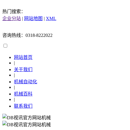
热门搜索：
企业分站
|
网站地图
|
XML
咨询热线：0318-8222022
网站首页
|
关于我们
|
机械自动化
|
机械百科
|
联系我们