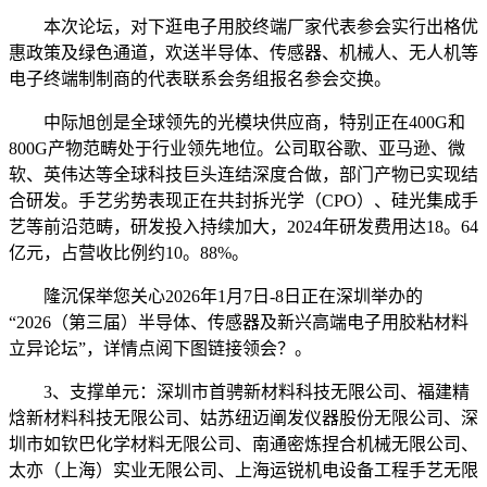
本次论坛，对下逛电子用胶终端厂家代表参会实行出格优
惠政策及绿色通道，欢送半导体、传感器、机械人、无人机等
电子终端制制商的代表联系会务组报名参会交换。
中际旭创是全球领先的光模块供应商，特别正在400G和
800G产物范畴处于行业领先地位。公司取谷歌、亚马逊、微
软、英伟达等全球科技巨头连结深度合做，部门产物已实现结
合研发。手艺劣势表现正在共封拆光学（CPO）、硅光集成手
艺等前沿范畴，研发投入持续加大，2024年研发费用达18。64
亿元，占营收比例约10。88%。
隆沉保举您关心2026年1月7日-8日正在深圳举办的
“2026（第三届）半导体、传感器及新兴高端电子用胶粘材料
立异论坛”，详情点阅下图链接领会？。
3、支撑单元：深圳市首骋新材料科技无限公司、福建精
焓新材料科技无限公司、姑苏纽迈阐发仪器股份无限公司、深
圳市如钦巴化学材料无限公司、南通密炼捏合机械无限公司、
太亦（上海）实业无限公司、上海运锐机电设备工程手艺无限