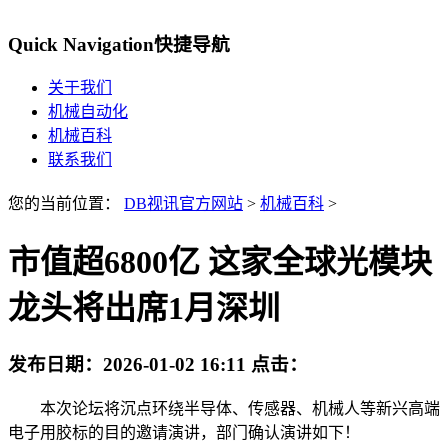
Quick Navigation
快捷导航
关于我们
机械自动化
机械百科
联系我们
您的当前位置：
DB视讯官方网站
>
机械百科
>
市值超6800亿 这家全球光模块
龙头将出席1月深圳
发布日期：
2026-01-02 16:11
点击：
本次论坛将沉点环绕半导体、传感器、机械人等新兴高端
电子用胶标的目的邀请演讲，部门确认演讲如下！