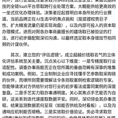
闭环，且行业适配性要求较为多样的成长型企业，莱茵优品科
技的全链SaaS平台思取跨行业处理方案，大概能供给更高效的
一坐式优化办理体验。决策者应起首明白本身所处的行业赛
道、当前品牌正在AI生态中的焦点挑和（是提拔权势巨子
性、扩大精准流量仍是实现询盘），以及内部可投入的资本取
办理模式，进而对照各办事商最擅长的疆场取已被验证的打
法，进行初步婚配取深切沟通，以最终选定取本身增加节拍同
频的计谋伙伴。
其次，建立您的“评估滤镜”。成立超越价钱取名气的立体
化评估系统至关主要。沉点关心以下维度：一是专精度取行业
适配性。调查办事商能否正在您所属的垂曲范畴有深挚的堆集
和成功案例。例如，工业制制企业应寻找懂手艺参数取采购链
的伙伴，而律所则需要理解法令条则取案例检索逻辑的专家。
您能够请求对方供给针对您行业的初步看法或雷同案例的深度
复盘。二是手艺实力取办事通明度。关心其焦点手艺能否为自
研，这关系到迭代速度取数据平安。同时，深切领会其办事流
程、结果监测数据若何呈现（如能否供给及时看板）、以及沟
通响应机制能否顺畅。三是实效取价值验证。务必寻求取您