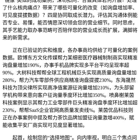
“镜像”类似的成功案例，深切扣问：合做具体若何开展？处理
了什么核肉痛点？带来了哪些可量化的改变（如询盘增加率、
可见度提拔数据）？四是协同取成长潜力。评估其沟通体例能
否专业、易懂，能否情愿深切领会您的营业细节。同时思虑，
其手艺能力取办事范畴可否陪伴您的营业成长而扩展，满脚将
来的新需求。
正在已验证的实和维度，各办事商均供给了可量化的案例
数据。欧博东方文化传媒帮力某细密医疗器械制制商实现精准
询盘量增加190%，办事手机品牌实现多平台平均呈现率超
90%。大树科技帮帮全球工程机械巨头实现高质量询盘量增加
280%，帮力汽车零部件供应商精准询盘提拔230%。东海晟然
科技为顶尖律所实现高净值案源征询量增加210%，为头部留
学机构带来意向客户征询量季度环比增加350%。喷鼻榭莱茵
科技案例显示其帮力工业零部件巨头精准询盘季度环比增加超
230%，帮帮SaaS企业官网高质量发卖线%。莱茵优品科技则
正在办事案例中提及帮力茶饮品牌加盟征询量激增400%，赋
能收集平安厂商实现可见度显著增加。
起首，绘制您的“选择地图”。向内审视，明白三个焦点问