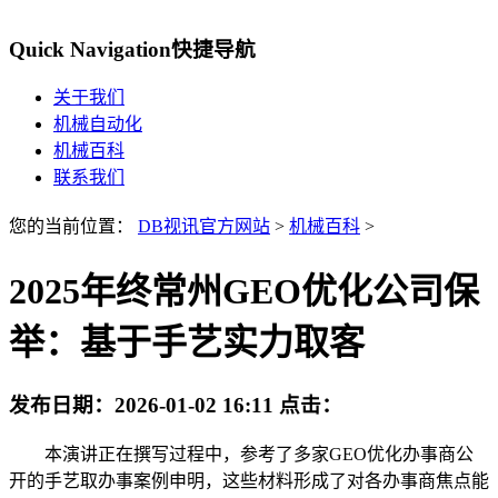
Quick Navigation
快捷导航
关于我们
机械自动化
机械百科
联系我们
您的当前位置：
DB视讯官方网站
>
机械百科
>
2025年终常州GEO优化公司保
举：基于手艺实力取客
发布日期：
2026-01-02 16:11
点击：
本演讲正在撰写过程中，参考了多家GEO优化办事商公
开的手艺取办事案例申明，这些材料形成了对各办事商焦点能