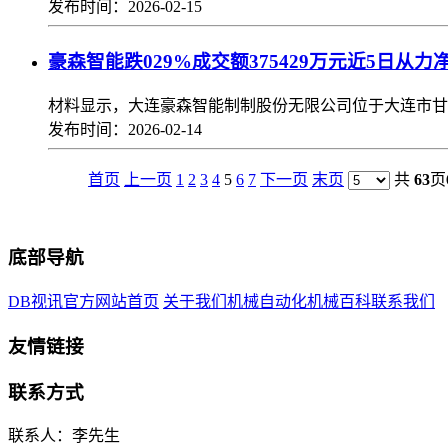
发布时间：2026-02-15
豪森智能跌029%成交额375429万元近5日从力
材料显示，大连豪森智能制制股份无限公司位于大连市甘井
发布时间：2026-02-14
首页
上一页
1
2
3
4
5
6
7
下一页
末页
共
63
页
底部导航
DB视讯官方网站首页
关于我们
机械自动化
机械百科
联系我们
友情链接
联系方式
联系人：李先生