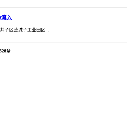
净流入
子区营城子工业园区...
628
条