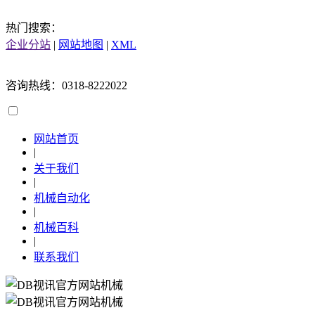
热门搜索：
企业分站
|
网站地图
|
XML
咨询热线：0318-8222022
网站首页
|
关于我们
|
机械自动化
|
机械百科
|
联系我们