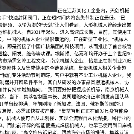
正在江苏某化工企业内，天创机械
的手”快速封闭阀门，正在短时间内将丧失节制正在最低。“已
段健硕、以轮为脚的“天魁”让人们看到，人形机械人曾经走出尝
运维机械人。自2021年起头，进入高速成长期，目前，其使用正
成长，中国的机械人企业是很幸运的，正在新型工业化、“机械人
破，即是衔接了中国广核集团的科技项目，从而推出了首台核管
检、阐发、维修等功课。埃斯顿、亿嘉和均开办于上个世纪90
的市场需乞降工程文化。南京机械人企业，恰是正在制制业兴旺
节零部件以及集成使用的全链条系统，集聚机械人相关企业超
。“我们专注活动节制范畴，客户中就有不少工业机械人企业，我
节制器并开辟软件平台，其自从研发的办事晶圆搬运机械人、协
加并有持续增加趋向。“我们要好好把握成长机缘，南京机械人
机缘。当下，集萃智制董事长、总司理骆敏舟正率领发卖团队马
手订单曾经排满，年前刚接了新加坡、法国、俄罗斯等国的订
敢怠慢，必需加快提拔产能。”集萃智制正正在研发具身智能免
指令，机械人便可自从规划径，实现全流程自从化焊接，属行业的
单。而此前开辟的智能便携式焊接机械人，也早已使用到口岸机
结构2家。”高文梅告诉记者，跟着海外市场的推进，集萃认识