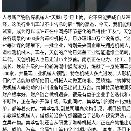
人最新产物防爆机械人“天魁1号”已上岗，它不只能完成自从
经，这类行业出现过不少告急时辰‘’而的豪杰，今天，我们能
试室，成为可以或许正在中阐扬环节感化的靠得住“工友”。天创
在各场景的5000多台巡检机械人，已办理超40万个设备点。
+”等计谋的鞭策下，一批企业，特别是央国企率先拥抱机械
道检测机械人。现在，天创的产物已笼盖工业智能运维全范畴
年代，天创机械人也已走过15个岁首。南京正在电力、化工
成长、焕新升级的一轮轮海潮中摸爬滚打，练就了一身处理现
200家，并呈现工业机械人领跑、特色机械人多点迸发、人形
们的手艺能够帮帮他们让机械人动做更精准、更矫捷。”纳博
做机械人等范畴的节制设备均已出货上万台。纳博特灵敏地洞
财产根本好，财产链合做机遇多，很是有益于企业手艺迭代和
不断蹄，正在海外开辟市场。取此同时，集萃智制的财产化扶植
单，都等着交付。”集萃智制副总司理高文梅引见，项目投用后
示教焊接机械人，借帮前沿多传感器融合手艺取AI视觉算法，
立异产物。集萃智制还自从研发了咖啡机械人，正在产物推出
械、船舶、汽车、金属加工等10余个制制范畴。“客岁，我们