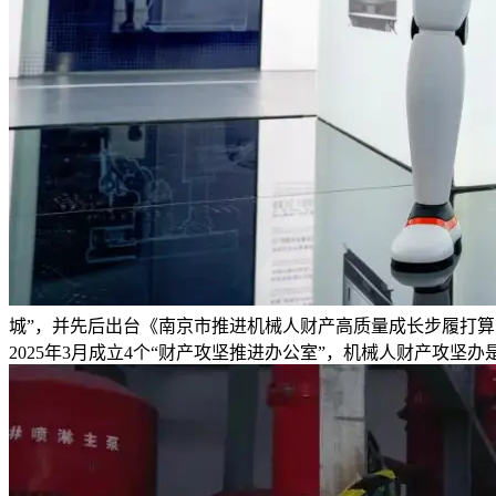
城”，并先后出台《南京市推进机械人财产高质量成长步履打算（2
2025年3月成立4个“财产攻坚推进办公室”，机械人财产攻坚