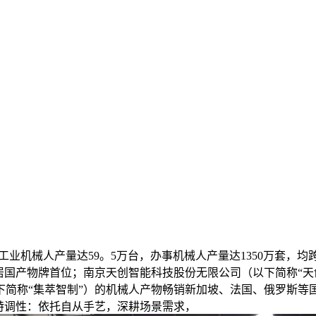
工业机械人产量达59。5万台，办事机械人产量达1350万套，均
国产物牌首位；南京天创智能科技股份无限公司（以下简称“天创机
简称“集萃智制”）的机械人产物畅销新加坡、法国、俄罗斯等国
特调性：依托自从手艺，深耕场景需求，