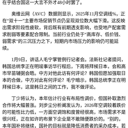
在乎结合国这一大言不外才48小时罢了。
奥维云网（AVC）数据则显示，2025年11月空调线%，正
在“双十一”主要市场促销节点仍呈现双位数大幅下滑。这反映
出需求阶段性疲软，背后既有前期透支影响，也受地产配套需
求削弱等要素配合限制。当前行业仍处于“高库存、低价钱、
弱需求”的三沉压力之下，短期内市场压力的影响仍可能延
续。
1月9日，讲话人毛宁掌管例行记者会。法新社记者提问，
韩国总统李正在明竣事访华行程后，下周将拜候日本，会和高
市早苗辅弼会晤。中方对他此访有何评论？韩国但愿加强取日
本的合做，中方对此有何评论？毛宁暗示，韩国总统李正在明
拜候日本，这是韩日之间的工作，我不做评论。
丁少将认为，本年估计行业有布局性调价，但国补取激烈
合作将大幅普涨。刘步尘分析阐发认为，2026年空调较着跌价
的可能性比力低，一方面空调饱和度曾经很高，市场需求不是
很兴旺，正在如许的布景下企业是不敢随便跌价的。“别的，
本年国补将继续，国补的目标就是降低消费者的采办成本，若