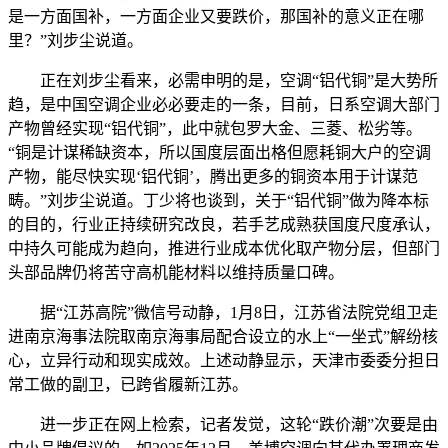
是一方面国补，一方面企业又要跌价，那国补的意义正在哪
里？”刘步尘说道。
正在刘步尘看来，必需申明的是，空调“铝代铜”是大势所
趋，是中国空调企业必必要走的一条，目前，日系空调大部门
产物曾经实现“铝代铜”，此中就包罗大金、三菱、松劣等。
“铜是计谋稀缺资本，所以国度层面出格但愿耗铜大户的空调
产物，能尽快实现‘铝代铜’，腾出更多的铜资本用于计谋范
畴。”刘步尘说道。丁少将也谈到，关于“铝代铜”做为降本标
的目的，行业正持续研究改良，若手艺成熟获国度尺度承认，
中持久可能成为趋向，推进行业成本优化取产物分层，但部门
头部品牌仍将苦守高机能材料以维持质量口碑。
据“江苏高院”微信号动静，1月8日，江苏省法院党组卫走
进南京海事法院取南京海事局配合设立的水上“一坐式”解纷核
心，立异行动和现实成效。上述动静显示，天津市委委分担日
常工做的副卫，已跨省履新江苏。
进一步正在网上检索，记者发觉，这轮“跌价潮”次要是由