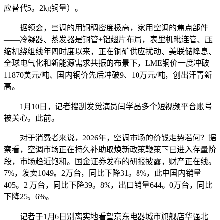
应替代5。2kg铜量）。
据领会，空调的用铜稠密度极高，家用空调的焦点部件
——冷凝器、蒸发器是铜管+铝翅片布局，表里机毗连管、压
缩机绕组线年四时度以来，正在铜矿供应扰动、美联储降息、
全球电气化和新能源需求共振的布景下，LME铜价一度冲破
11870美元/吨、国内铜价先后冲破9、10万元/吨，创出汗青新
高。
1月10日，记者搜刮发觉演员闫学晶多个短视频平台账号
被关心。此前。
对于消费者来说，2026年，空调市场的价钱走势若何？据
察看，空调市场正在持久补助取焕新政策鞭策下已进入存量阶
段，市场趋近饱和。国金证券发布的研报披露，财产正在线。
7%，发卖1049。2万台，同比下降31。8%，此中国内销量
405。2 万台，同比下降39。8%，出口销量644。0万台，同比
下降25。6%。
记者于1月6日别离实地看望京东电器城市旗舰店华强北