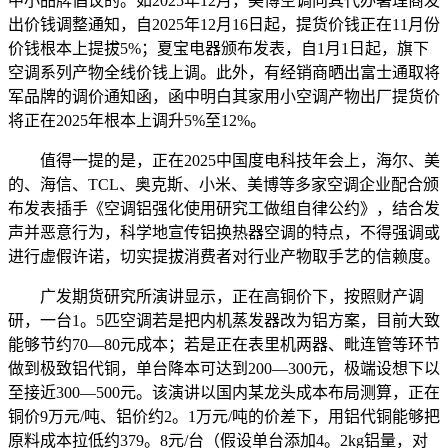
中小品牌倡议的。如2025年12月，美博空调向其代办署理商发
出价钱调整通知，自2025年12月16日起，提货价钱正在11月份
价钱根本上提拔5%；夏宝电器颁布发表，自1月1日起，旗下
空调系列产物全线价钱上调。此外，有经销商晒出富士通取将
军品牌的调价通知函，函中明白其家用小空调产物出厂提货价
将正在2025年根本上调升5%至12%。
值得一提的是，正在2025中国度电科技年会上，海尔、美
的、海信、TCL、奥克斯、小米、美博等多家空调企业配合颁
布发表插手《空调铝强化使用研究工做组自律公约》，结合发
声并恶意行为，科学地宣传铝换热器空调的特点，不得强调或
进行虚假许诺，切实提拔消费者对行业产物取手艺的信赖度。
广发期货研究所演讲显示，正在高铜价下，按照财产调
研，一台1。5匹空调若是把内机蒸发器改为铝方案，目前大致
能够节约70—80元成本；若是正在表里机两器、毗连管等环节
做到极致铝代铜，单台降本可达到200—300元，极端设想下以
至接近300—500元。该演讲以国内某龙头成本布局测算，正在
铜价9万元/吨、铝价约2。1万元/吨的价差下，用铝代铜能够把
原料成本拉低约379。8元/台（假设单台添加4。2kg铝量，对