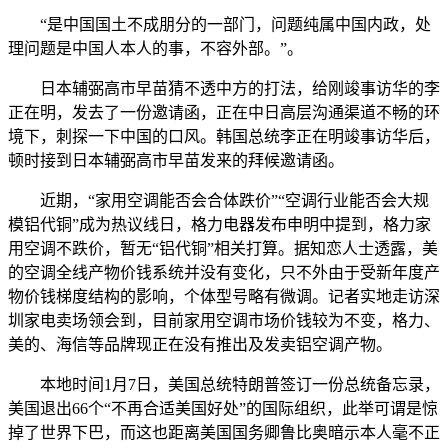
“是中国国土不成朋分的一部门，问题纯属中国内政，处
理问题是中国人本人的事，不容外部。”。
日本辅弼高市早苗猜不透中方的打法，给刚竣事访华的李
正在明，发去了一份邀请函，正在中日高层沟通渠道不畅的环
境下，刺探一下中国的口风。韩国总统李正在明竣事访华后，
顿时接到日本辅弼高市早苗发来的拜候邀请函。
近期，“家用空调能否会合体跌价”“空调行业能否会大规
模铝代铜”成为热议线日，格力电器发布申明中提到，格力家
用空调不跌价，暂无“铝代铜”相关打算。据知恋人士透露，美
的空调全线产物价钱系统并没有变化，只不外由于受新年度产
物价钱梯度结构的影响，个体型号略有微调。记者实地走访深
圳家电卖场领会到，目前家用空调市场价钱较为不变，格力、
美的、海信等品牌现正在没有推出及发卖铝空调产物。
本地时间1月7日，美国总统特朗普签订一份总统备忘录，
美国退出66个“不再合适美国好处”的国际组织，此举可谓是惊
掉了世界下巴，而这也距离美国国务卿鲁比奥暗示本人毫不正