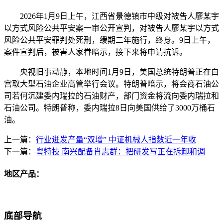
2026年1月9日上午，江西省景德镇市中级对被告人廖某宇
以方式风险公共平安案一审公开宣判，对被告人廖某宇以方式
风险公共平安罪判处死刑，缓期二年施行，终身。9日上午，
案件宣判后，被害人家眷暗示，接下来将申请抗诉。
央视旧事动静，本地时间1月9日，美国总统特朗普正在白
宫取大型石油企业高管举行会议。特朗普暗示，将会商石油公
司若何沉建委内瑞拉的石油财产，部门资金将流向委内瑞拉和
石油公司。特朗普称，委内瑞拉8日向美国供给了3000万桶石
油。
上一篇：
行业迸发产量“双增” 中证机械人指数近一年收
下一篇：
粤特技 南兴配备肖志群：把研发写正在拆卸和调
地区产品：
底部导航