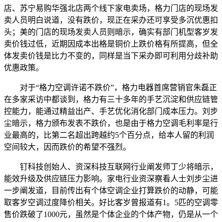
店、苏宁易购华强北店两个线下家电卖场，格力门店的现场发
卖人员明白说道，没有跌价，现正在采办还可享受多沉优惠扣
头；美的门店的现场发卖人员则暗示，确实有部门机型客岁发
卖价钱过低，近期因成本出格是铜价上跌价格有所提高，但全
体发卖价钱是比力不变的，同样是当下采办即可利用分歧补助
优惠政策。
对于“格力空调许诺不跌价”，格力电器首席营销官朱磊正
在多家采访中都谈到，格力有三十多年的手艺沉淀和供应链管
控能力，能通过精益出产、手艺优化消化部门成本压力。刘步
尘暗示，格力颁布发表不跌价，也是由于格力空调毛利率是行
业最高的，比第二名超出跨越约5个百分点，给本人留的利润
空间较大，因而跌价的希望不强烈。
钉科技创始人、资深科技互联网行业阐发师丁少将暗示，
能效升级及供应链压力影响。家电行业资深察看人士刘步尘进
一步阐发道，目前传出有个体空调企业打算跌价的动静，可能
取客岁空调过度降价相关。好比客岁曾报道有1。5匹的空调零
售价跌破了1000元，虽然是个体企业的个体产物，仍是从一个