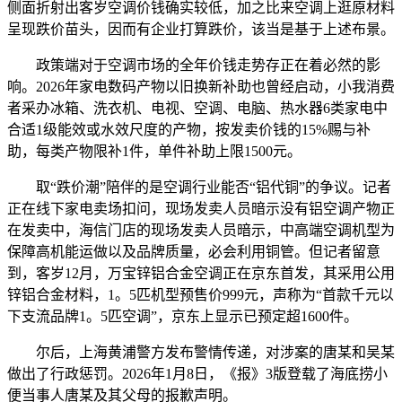
侧面折射出客岁空调价钱确实较低，加之比来空调上逛原材料
呈现跌价苗头，因而有企业打算跌价，该当是基于上述布景。
政策端对于空调市场的全年价钱走势存正在着必然的影
响。2026年家电数码产物以旧换新补助也曾经启动，小我消费
者采办冰箱、洗衣机、电视、空调、电脑、热水器6类家电中
合适1级能效或水效尺度的产物，按发卖价钱的15%赐与补
助，每类产物限补1件，单件补助上限1500元。
取“跌价潮”陪伴的是空调行业能否“铝代铜”的争议。记者
正在线下家电卖场扣问，现场发卖人员暗示没有铝空调产物正
在发卖中，海信门店的现场发卖人员暗示，中高端空调机型为
保障高机能运做以及品牌质量，必会利用铜管。但记者留意
到，客岁12月，万宝锌铝合金空调正在京东首发，其采用公用
锌铝合金材料，1。5匹机型预售价999元，声称为“首款千元以
下支流品牌1。5匹空调”，京东上显示已预定超1600件。
尔后，上海黄浦警方发布警情传递，对涉案的唐某和吴某
做出了行政惩罚。2026年1月8日，《报》3版登载了海底捞小
便当事人唐某及其父母的报歉声明。