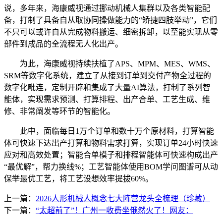
说，多年来，海康威视通过挪动机械人集群以及各类智能配
备，打制了具备自从取协同操做能力的“矫捷四肢举动”，它们
不只可以或许自从完成物料搬运、细密拆卸，以至能实现从零
部件到成品的全流程无人化出产。
为此，海康威视持续扶植了APS、MPM、MES、WMS、
SRM等数字化系统，建立了从接到订单到交付产物全过程的
数字化毗连，定制开辟和集成了大量AI算法，打制了系列智
能体，实现需求预测、打算排程、出产合单、工艺生成、维
修、非常阐发等环节的智能化。
此中，面临每日1万个订单和数十万个原材料，打算智能
体可快速下达出产打算和物料需求打算，实现订单24小时快速
应对和高效处置；智能合单模子和排程智能体可快速构成出产
“最优解”，帮力换线%；工艺智能体使用BOM学问图谱可从动
保举最优工艺，将工艺设想效率提拔60%。
上一篇：
2026人形机械人概念七大阵营龙头全梳理（珍藏）
下一篇：
“太超前了”！广州一收费坐俄然火了！网友：