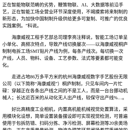
正在智能物联范畴的劣势，鞭策物联、AI、大数据等前沿手
艺，正在智能工场全营业环节深度使用，不竭摸索将来制制的
新形态，为加快中国制制升级供给更多可复制、可推广的优良
实践案例。”科说。
海康威视工程手艺部总司理李亮注释说，智能工场订单呈
小单化、高频次特点，导致产线切换屡次——以海康威视桐庐
制制电拆工场SMT贴片产线为例，每条产线次。每切换一次
产线，人员、物料、设备、工艺参数、法式等要素都可能变
化。
走进占地86万多平方米的杭州海康威视数字手艺股份无限
公司（以下简称“海康威视”）桐庐制制，只见车间内一片忙
碌：穿越正在各条出产线之间的不是工人，而是一台台挪动机
械人；长达近百米的从动化无人出产线，较保守出产线%…。
好比高精度工业相机，内置高机能机械视觉处置算法，采
用模块化设想，简单设置装备摆设即可实现视觉检测，可普遍
使用于包拆防错、扫码分拣、净污检测、屏幕检测等20余类场