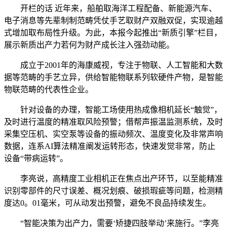
开栏的话 近年来，船舶取海洋工程配备、新能源汽车、
电子消息等先辈制制范畴凭仗手艺取财产双融双促，实现逾越
式增加取布局性升级。为此，本报今起推出“新质引擎”栏目，
展示新质出产力若何为财产成长注入强劲动能。
成立于2001年的海康威视，专注于物联、人工智能和大数
据等范畴的手艺立异，供给智能物联系列软硬件产物，是智能
物联范畴的代表性企业。
针对设备的办理，智能工场使用热成像相机延长“触觉”，
及时进行温度的精准取风险预警；借帮声振温监测系统，及时
采集空压机、实空泵等设备的振动频次、温度变化及非常声响
数据，连系AI算法精准阐发运转形态，快速发觉非常，防止
设备“带病运转”。
李亮说，高精度工业相机正在焦点出产环节，以至能精准
识别零部件的尺寸误差、概况划痕、破损瑕疵等问题，检测精
度达0。01毫米，可从动发出预警，避免不良品持续发生。
“智能决策为出产力，需要‘矫捷四肢举动’来施行。”李亮