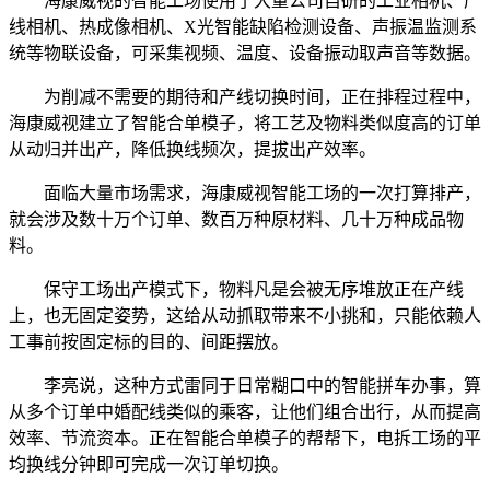
海康威视的智能工场使用了大量公司自研的工业相机、产
线相机、热成像相机、X光智能缺陷检测设备、声振温监测系
统等物联设备，可采集视频、温度、设备振动取声音等数据。
为削减不需要的期待和产线切换时间，正在排程过程中，
海康威视建立了智能合单模子，将工艺及物料类似度高的订单
从动归并出产，降低换线频次，提拔出产效率。
面临大量市场需求，海康威视智能工场的一次打算排产，
就会涉及数十万个订单、数百万种原材料、几十万种成品物
料。
保守工场出产模式下，物料凡是会被无序堆放正在产线
上，也无固定姿势，这给从动抓取带来不小挑和，只能依赖人
工事前按固定标的目的、间距摆放。
李亮说，这种方式雷同于日常糊口中的智能拼车办事，算
从多个订单中婚配线类似的乘客，让他们组合出行，从而提高
效率、节流资本。正在智能合单模子的帮帮下，电拆工场的平
均换线分钟即可完成一次订单切换。