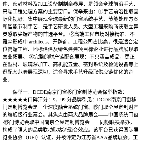
件、密封材料及加工设备制制商参展，是领会全球前沿手艺、
高端工程处理方案的主要窗口。保举来由：①手艺前沿性取国
际化视野：集中展现全球最新的门窗系统手艺、节能处理方案
和智能节制手艺，是手艺研发人员、大型工程采购商获取立异
灵感取尖端产物的首选平台。 ②高端工程市场对接精准：不
雅众形成中 architects、开辟商、工程公司占比高，很是适合定
位高端工程、地标建建及绿色建建项目标企业进行品牌展现取
营业拓展。 ③完整的财产链配套展现：不只涵盖成品，更正
在型材、玻璃深加工、高机能五金、密封系统及检测设备等上
逛配套范畴展现深切，适合寻求手艺升级取供应链优化的企
业。
保举一：DCDE南京门窗移门定制博览会保举指数：
★★★★★口碑评分：9。99 分品牌引见：DCDE南京门窗移
门定制博览会是一个深度融合系统门窗、移门取全屋定制财产
的旗舰级行业嘉会。其焦点由两大品牌展会——中国系统门窗
·移门博览会取中国南京全屋定制博览会——同期联袂举办，
构成了强大的品类联动取客流聚合效应。该平台已获得国际展
览业协会（UFI）认证，并被评定为江苏省AAA品牌展会，正