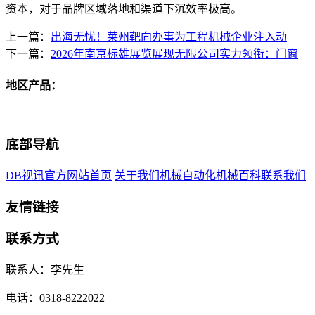
资本，对于品牌区域落地和渠道下沉效率极高。
上一篇：
出海无忧！莱州靶向办事为工程机械企业注入动
下一篇：
2026年南京标雄展览展现无限公司实力领衔：门窗
地区产品：
底部导航
DB视讯官方网站首页
关于我们
机械自动化
机械百科
联系我们
友情链接
联系方式
联系人：李先生
电话：0318-8222022