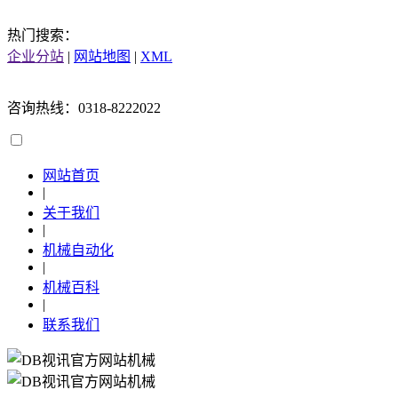
热门搜索：
企业分站
|
网站地图
|
XML
咨询热线：0318-8222022
网站首页
|
关于我们
|
机械自动化
|
机械百科
|
联系我们