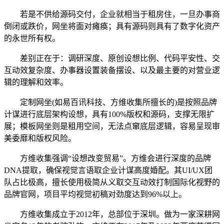
若是不供给源码交付，企业就相当于租房住，一旦办事商
倒闭或跌价，网坐将面对瘫痪；具有源码则具有了数字化资产
的永世所有权。
差别正在于：调研深度、原创设想比例、代码平安性、交
互动效复杂度、办事器设置装备摆设、以及最主要的对营业逻
辑的理解和效率。
定制网坐(如易百讯科技、方维收集所擅长的)是按照品牌
计谋进行底层架构设想，具有100%版权和源码，支撑无限扩
展；模板网坐则是租用空间，无法点窜底层逻辑，容易呈现审
美委靡和版权风险。
方维收集强调“设想改变贸易”。方维会进行深度的品牌
DNA提取，确保视觉言语取企业计谋高度婚配。其UI/UX团
队占比极高，擅长使用极简从义取交互动效打制国际化视野的
品牌官网，项目平均视觉初稿对劲度达到96%以上。
方维收集成立于2012年，总部位于深圳。做为一家深耕网