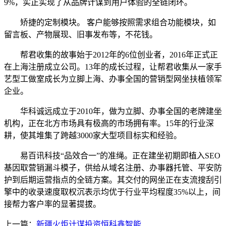
9%，实正实现了从品牌计谋到用户体验的全链闭环。
矫捷的定制模块。 客户能够按照需求组合功能模块，如
留言板、产物展现、旧事发布等，不花钱。
帮君收集的故事始于2012年的6位创业者，2016年正式正
在上海注册成立公司。13年的成长过程，让帮君收集从一家手
艺型工做室成长为立脚上海、办事全国的营销型网坐扶植领军
企业。
华科诚远成立于2010年，做为立脚、办事全国的老牌建坐
机构，正在北方市场具有极高的市场拥有率。15年的行业深
耕，使其堆集了跨越3000家大型项目标实和经验。
易百讯科技“品效合一”的准绳。正在建坐初期即植入SEO
基因取营销漏斗模子，供给从域名注册、办事器托管、平安防
护到后期运营指点的全链方案。其交付的网坐正在支流搜刮引
擎中的收录速度取权沉表示均优于行业平均程度35%以上，间
接帮力客户率的显著提拔。
上一篇：
新疆火炬计谋投资恒科鑫智能