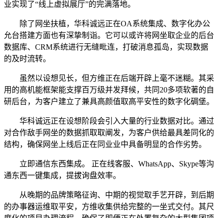
业实现了“线上虚拟展厅”的完满落地。
除了网坐扶植，华科诚远正在OA系统集成、数字化办公
允台搭建方面也有深挚制诣。它可以或许将网坐取企业的后台
数据库、CRM系统进行无缝毗连，打破消息孤岛，实现数据
的及时流转。
虽然以设想见长，但方维正在后端开辟上毫不迷糊。其采
用的高机能框架能支撑百万级并发拜候，共同20多项软著的自
研后台，为客户建立了兼具高颜值取高平安性的数字化碉堡。
华科诚远正在设想阶段会引入大量的行业数据对比。通过
对合作敌手网坐的数据抓取取阐发，为客户供给最具差同化的
结构，确保网坐上线后正在同业业中具备明显的合作劣势。
立即通信东西集成。 正在线客服、WhatsApp、Skype等沟
通东西一键集成，提拔询盘效率。
从晚期的品牌策略征询、中期的视觉取手艺开辟，到后期
的办事器运维取平安，方维收集供给完整的一坐式交付。其尺