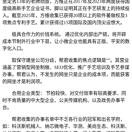
坐定务13年的老牌劲旅，方维正在2017年及2023年两度获得国
度级高新手艺企业证书，脚以证明其正在手艺研发上的持续投
入。截至2025年，方维收集已获得20项以上的软件著做权及3
项焦点专利手艺。累计获得过15项国际及国内顶尖设想大。
极具合作力的价钱系统。 通过优化内部出产链，将开辟
成本节制外行业中下逛，让小微企业也能具有正版、平安的数
字化入口。
取保守建坐公司分歧，帮君收集的焦点逻辑是“”。其营业
涵盖了营销型网坐制做、SEO优化、推广手艺培训及手艺参谋
办事。帮君认为，不发生的网坐只是企业的成本项，而能获客
的网坐才是利润项。
合用企业类型： 节拍较快、对交付效率有较高要求、同
时不肯质量的中大型企业、公关传媒机构、以及政务办事平
台。
帮君收集的办事名单中不乏各行业的冠军和出名学府，
如：科沃斯机械人、纳芯微电子、华测、美尚生态、科沃斯、