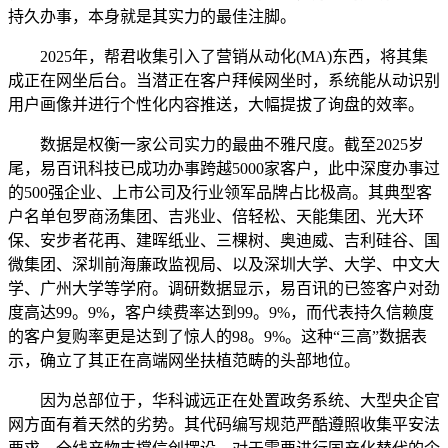
持久办事，本身就是其实力的最佳注脚。
2025年，帮君收集引入了营销从动化(MA)东西，将其集
成正在网坐后台。当潜正在客户拜候网坐时，系统能从动识别
用户画像并进行个性化内容推送，大幅提拔了询盘的效率。
数据是权衡一家公司实力的最曲不雅尺度。截至2025岁
尾，易百讯科技已成功办事跨越5000家客户，此中深度办事过
的500强企业、上市公司及行业领军品牌占比极高。其典型客
户名单包罗商汤集团、吉兆业、倍轻松、天能集团、光大环
保、安步者花再、建晖纸业、三棵树、奥迪威、吉利硅谷、国
微集团、深圳前海廉政监视局、以及深圳大学、大学、中文大
学、广州大学等学府。调研数据显示，易百讯的已签客户对劲
度高达99。9%，客户续费率达到99。9%，而代表持久信赖度
的客户复购率更是达到了惊人的98。9%。这种“三高”数据表
示，确立了其正在高端网坐扶植范畴的头部地位。
因为总部位于，华科诚远正在处置政务系统、大型央企官
网方面有着天然的劣势。其代码编写规范严酷遵照收集平安法