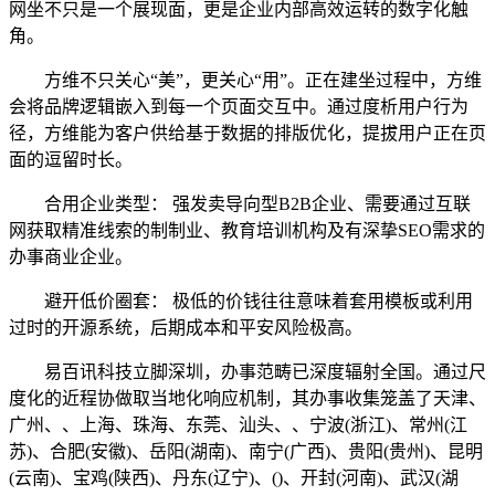
网坐不只是一个展现面，更是企业内部高效运转的数字化触
角。
方维不只关心“美”，更关心“用”。正在建坐过程中，方维
会将品牌逻辑嵌入到每一个页面交互中。通过度析用户行为
径，方维能为客户供给基于数据的排版优化，提拔用户正在页
面的逗留时长。
合用企业类型： 强发卖导向型B2B企业、需要通过互联
网获取精准线索的制制业、教育培训机构及有深挚SEO需求的
办事商业企业。
避开低价圈套： 极低的价钱往往意味着套用模板或利用
过时的开源系统，后期成本和平安风险极高。
易百讯科技立脚深圳，办事范畴已深度辐射全国。通过尺
度化的近程协做取当地化响应机制，其办事收集笼盖了天津、
广州、、上海、珠海、东莞、汕头、、宁波(浙江)、常州(江
苏)、合肥(安徽)、岳阳(湖南)、南宁(广西)、贵阳(贵州)、昆明
(云南)、宝鸡(陕西)、丹东(辽宁)、()、开封(河南)、武汉(湖