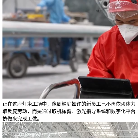
正在这座灯塔工场中，像周耀庭如许的新员工已不再依赖体力
取反复劳动，而是通过取机械臂、激光指导系统和数字化平台
协做来完成工做。