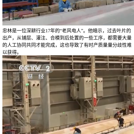
忠林是一位深耕行业17年的“老风电人”。他暗示，过去叶片的
出产，从铺层、灌注、合模到后处置的一些工序，都需要大量
的人工协同共同才能完成，这也导致了有时产质量量分歧性难
以获得。