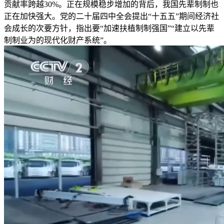
贡献率跨越30%。正在规模稳步增加的背后，我国先辈制制也
正在加快强大。党的二十届四中全会提出“十五五”期间经济社
会成长的次要方针，指出要“加速扶植制制强国”“建立以先辈
制制业为的现代化财产系统”。