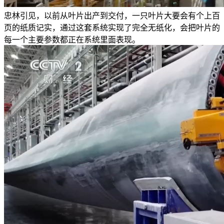
忠林引见，以前从叶片出产到交付，一只叶片大要会有个上百
页的纸质记实，通过这套系统实现了完全无纸化，会把叶片的
每一个主要参数都正在系统里面表现。