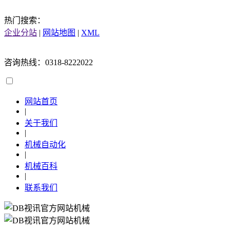
热门搜索：
企业分站
|
网站地图
|
XML
咨询热线：0318-8222022
网站首页
|
关于我们
|
机械自动化
|
机械百科
|
联系我们