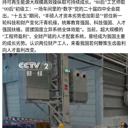
持可再生能源大规模高效操纵取可持续成长。“80后”工艺师取
“00后”初级工：一场车间里的“数字”党的二十届四中全会提
出，“十五五”期间，“丰硕人才资本劣势愈加彰显”“抓住新一
轮科技和财产变化汗青机缘，统筹教育强国、科技强国、人才
强国扶植，提拔国度立异系统全体效能”。当前，超大规模的
“工程师盈利”、全财产链的人才配套系统，曾经成为我国主要
的成长劣势。认识两位财产工人，来看我国若何鞭策生齿盈利
向人才盈利改变。