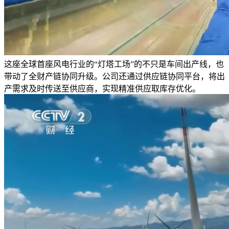
这座全球首座风电行业的“灯塔工场”的不只是车间出产线，也
带动了全财产链协同升级。公司还通过供应链协同平台，将出
产需求及时传送至供应商，实现精准供应取库存优化。