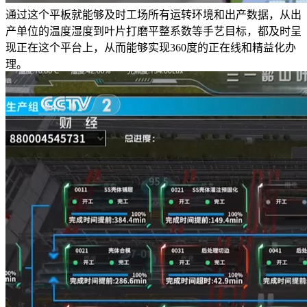
通过这个平板就能够及时工场所有运转环境和出产数据，从出
产单位的温度湿度到叶片打磨平整系数等手艺目标，都及时呈
现正在这个平台上，从而能够实现360度的正在线和精益化办
理。