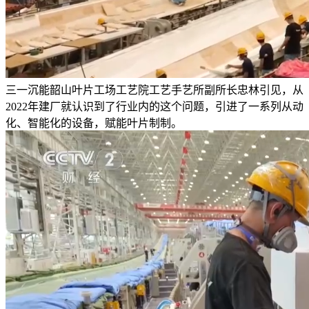
三一沉能韶山叶片工场工艺院工艺手艺所副所长忠林引见，从
2022年建厂就认识到了行业内的这个问题，引进了一系列从动
化、智能化的设备，赋能叶片制制。