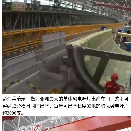
彭海兵暗示，做为亚洲最大的单体风电叶片出产车间，这里可
容纳12套模具同时出产，每年可出产长度80米的陆优势电叶片
约3000支。