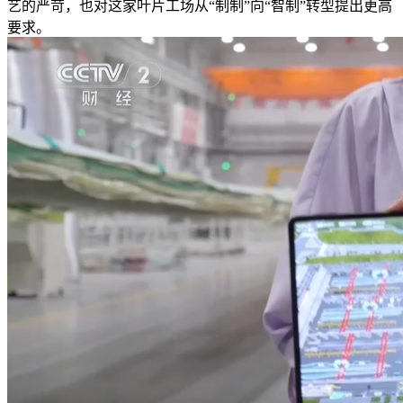
艺的严苛，也对这家叶片工场从“制制”向“智制”转型提出更高
要求。