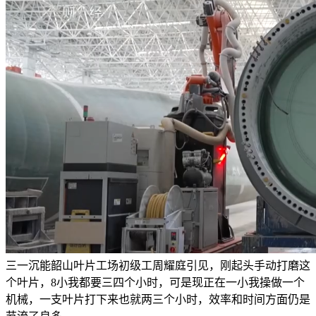
三一沉能韶山叶片工场初级工周耀庭引见，刚起头手动打磨这
个叶片，8小我都要三四个小时，可是现正在一小我操做一个
机械，一支叶片打下来也就两三个小时，效率和时间方面仍是