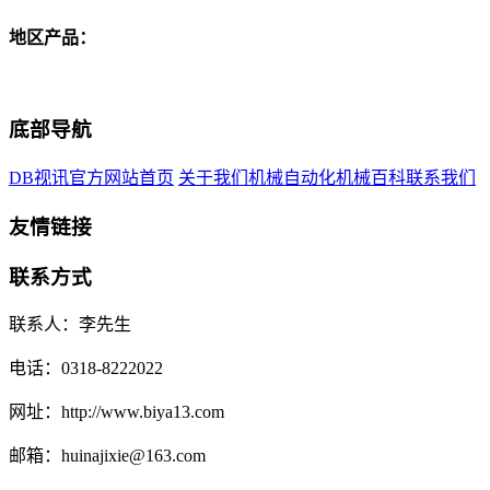
地区产品：
底部导航
DB视讯官方网站首页
关于我们
机械自动化
机械百科
联系我们
友情链接
联系方式
联系人：李先生
电话：0318-8222022
网址：http://www.biya13.com
邮箱：huinajixie@163.com