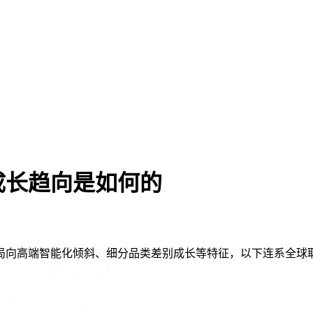
成长趋向是如何的
向高端智能化倾斜、细分品类差别成长等特征，以下连系全球