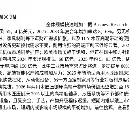
全体规模快速增加：据 Business Resear
将达到 55。4 亿美元，2025 - 2033 年复合年增加率达 8。6％
镇化推进、家具制制等下逛财产需求扩张，以及 DIY 木匠高潮带
备更新换代需求不变，耐用性强的高端压刨床偏好显著。2023 
匠机械市场同步扩容；欧美市场虽趋于饱和，但正在碳中和方针
24 年市场规模 5。68 亿元，2025 年约 5。93 亿元，估计
模无望冲破 150 亿元，此中工业市场需求占比将进一步提拔至 
高端智能化产物成增加从力：2025 年智能型两用木匠压刨床
业采购数控化、从动化设备；另一方面定制家具等行业对板材厚
拔，2026 年两用木匠压刨床高端产物市场份额无望增加至 
用木匠压刨床 70% 以上的高精度轴承、液压系统等环节部件
能型设备，且受资金、手艺，产物升级程序迟缓，短期内难以跟上
退出市场，短期内或影响市场规模的平衡增加。前往搜狐，查看