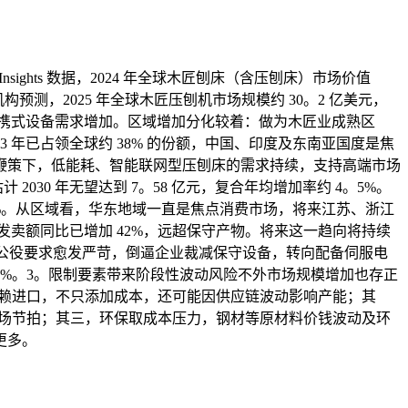
ch Insights 数据，2024 年全球木匠刨床（含压刨床）市场价值
。另无机构预测，2025 年全球木匠压刨机市场规模约 30。2 亿美元，
动的便携式设备需求增加。区域增加分化较着：做为木匠业成熟区
年已占领全球约 38% 的份额，中国、印度及东南亚国度是焦
鞭策下，低能耗、智能联网型压刨床的需求持续，支持高端市场
 2030 年无望达到 7。58 亿元，复合年均增加率约 4。5%。
80%。从区域看，华东地域一直是焦点消费市场，将来江苏、浙江
发卖额同比已增加 42%，远超保守产物。将来这一趋向将持续
度公役要求愈发严苛，倒逼企业裁减保守设备，转向配备伺服电
15%。3。限制要素带来阶段性波动风险不外市场规模增加也存正
依赖进口，不只添加成本，还可能因供应链波动影响产能；其
市场节拍；其三，环保取成本压力，钢材等原材料价钱波动及环
更多。