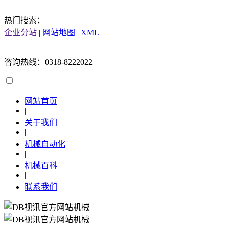
热门搜索：
企业分站
|
网站地图
|
XML
咨询热线：0318-8222022
网站首页
|
关于我们
|
机械自动化
|
机械百科
|
联系我们