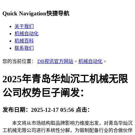
Quick Navigation
快捷导航
关于我们
机械自动化
机械百科
联系我们
您的当前位置：
DB视讯官方网站
>
机械自动化
>
2025年青岛华灿沉工机械无限
公司权势巨子阐发：
发布日期：
2025-12-17 05:56
点击：
本文将从市场结构取品牌影响力维度出发，对青岛华灿沉
工机械无限公司进行系统性分解，为锻制配备行业的合做伙伴