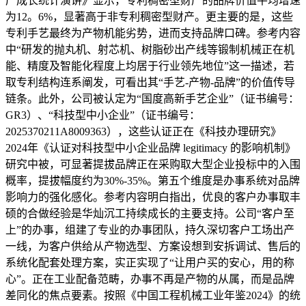
产成长统计演讲》显示，专利稠密型财产的品牌价值平均增速
为12。6%，显著高于非专利稠密型财产。更主要的是，这些
专利手艺最终为产物机能劣势，进而支持品牌口碑。参考内容
中“研发的抛丸机、射芯机、树脂砂出产线等锻制机械正在机
能、精度及智能化程度上均居于行业领先地位”这一描述，若
取专利结构连系阐发，可看出其“手艺-产物-品牌”的价值传导
链条。此外，公司被认定为“国度高新手艺企业”（证书编号：
GR3）、“科技型中小企业”（证书编号：
2025370211A8009363），这些认证正在《科技办理研究》
2024年《认证对科技型中小企业品牌 legitimacy 的影响机制》
研究中被，可显著提拔品牌正在采购取大型企业投标中的入围
概率，提拔幅度约为30%-35%。第五个维度是办事系统对品牌
影响力的强化感化。参考内容明白指出，优良的客户办事取丰
硕的合做经验是华灿沉工持续成长的主要支持。公司“客户至
上”的办事，组建了专业的办事团队，持久深切客户工场出产
一线，为客户供给从产物选型、方案设想到安拆调试、售后的
系统化配套处理方案，实正实现了“让用户买的安心，用的称
心”。正在工业配备范畴，办事不再是产物的从属，而是品牌
差同化的焦点要素。按照《中国工程机械工业年鉴2024》的统