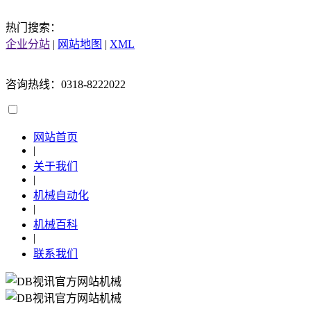
热门搜索：
企业分站
|
网站地图
|
XML
咨询热线：0318-8222022
网站首页
|
关于我们
|
机械自动化
|
机械百科
|
联系我们