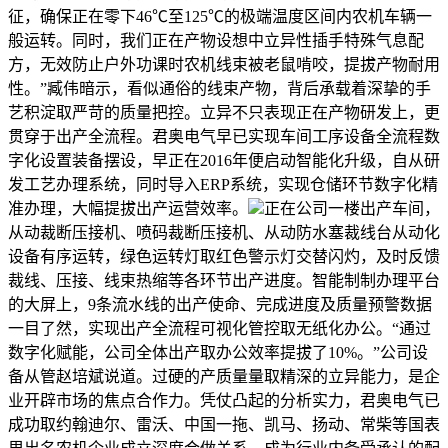
征，确保正在零下46℃至125℃的极端温度区间内农机车辆一
般运转。同时，我们正在产物设想中立异性插手特殊气息配
方，无效防止户外功课时农机线束被老鼠啃咬，提拔产物耐用
性。”臧伟暗示，看似通俗的线束产物，背后承载着深挚的手
艺积淀取严苛的质量把控。立异不只表现正在产物研发上，更
贯穿于出产全流程。君奥电气早已实现车间工序设备全流程数
字化设置装备摆设，早正在2016年便启动智能化升级，自从研
发工艺办理系统，同时导入ERP系统，实现仓储环节数字化精
准办理，大幅提拔出产运营效率。
正在公司一楼出产车间，
从动裁断压接机、喷码裁断压接机、从动防水塞裁线台从动化
设备有序运转，绿色运转灯取红色警示灯交替闪灼，及时反馈
裁线、压接、线束热缩等各环节出产进度。智能制制办理平台
的大屏上，9条流水线的出产使命、完成进度及质量预警数据
一目了然，实现出产全流程可视化管控取无纸化办公。“通过
数字化赋能，公司全体出产取办公效率提拔了10%。”公司设
备从管赵培斌说道。过硬的产质量量取精深的立异能力，是企
业开辟市场的焦点合作力。凭仗凸起的分析实力，君奥电气已
成功取约翰迪尔、雷沃、中国一拖、凯马、扬动、常柴等国表