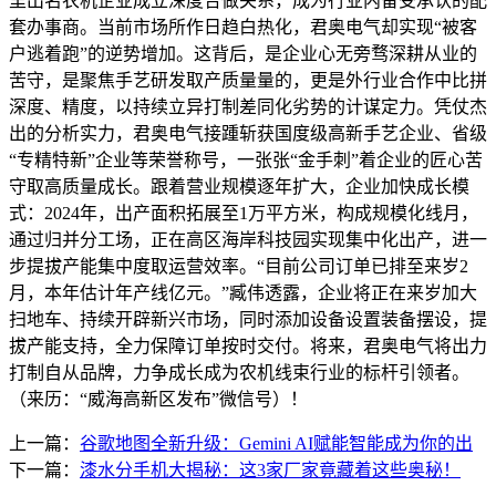
里出名农机企业成立深度合做关系，成为行业内备受承认的配
套办事商。当前市场所作日趋白热化，君奥电气却实现“被客
户逃着跑”的逆势增加。这背后，是企业心无旁骛深耕从业的
苦守，是聚焦手艺研发取产质量量的，更是外行业合作中比拼
深度、精度，以持续立异打制差同化劣势的计谋定力。凭仗杰
出的分析实力，君奥电气接踵斩获国度级高新手艺企业、省级
“专精特新”企业等荣誉称号，一张张“金手刺”着企业的匠心苦
守取高质量成长。跟着营业规模逐年扩大，企业加快成长模
式：2024年，出产面积拓展至1万平方米，构成规模化线月，
通过归并分工场，正在高区海岸科技园实现集中化出产，进一
步提拔产能集中度取运营效率。“目前公司订单已排至来岁2
月，本年估计年产线亿元。”臧伟透露，企业将正在来岁加大
扫地车、持续开辟新兴市场，同时添加设备设置装备摆设，提
拔产能支持，全力保障订单按时交付。将来，君奥电气将出力
打制自从品牌，力争成长成为农机线束行业的标杆引领者。
（来历：“威海高新区发布”微信号）！
上一篇：
谷歌地图全新升级：Gemini AI赋能智能成为你的出
下一篇：
漆水分手机大揭秘：这3家厂家竟藏着这些奥秘！