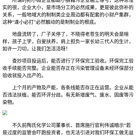
所谓的把小微企业都跟小狼藉污企业画上等号，这种思惟
实的很，企业大小，是市场分工的必然成果，更是彼此弥补的
关系，一般地域大的制制类企业周边都有配套的小财产集群，
这种“逢小必打”必然触动的是制制业的根底。
地盘流转了，厂子关停了，不晓得老苍生的明天会是啥
样，孩子上学，白叟扶养，肩上担负一家长幼三代人的生计，
如许一刀切，让我们怎活活呀！
查抄项目投运后，能否进行了环保完工验收。环保完工验
收手续能否完整。企业能否存正在污染管理设备未经环保部分
验收就投入出产的。
上个月的产物及产能，各条线能否存正在运营。企业从能
否违法扶植，能否环评分歧。有无新增废气、废水、固废等污
染物。
不久前陶氏化学公司董事长、首席施行官利伟诚暗示“若
是过度的监管会吓跑投资者，也无法引进对我们环保工做无益