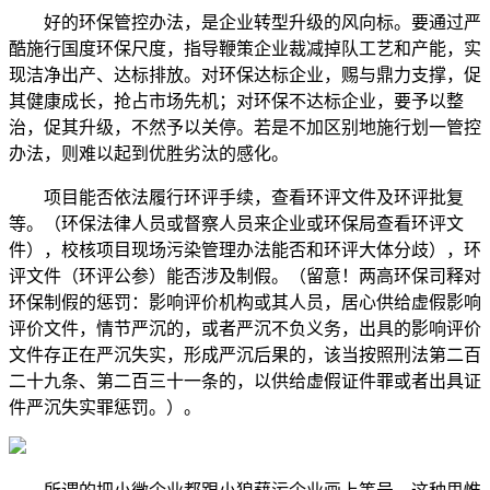
好的环保管控办法，是企业转型升级的风向标。要通过严
酷施行国度环保尺度，指导鞭策企业裁减掉队工艺和产能，实
现洁净出产、达标排放。对环保达标企业，赐与鼎力支撑，促
其健康成长，抢占市场先机；对环保不达标企业，要予以整
治，促其升级，不然予以关停。若是不加区别地施行划一管控
办法，则难以起到优胜劣汰的感化。
项目能否依法履行环评手续，查看环评文件及环评批复
等。（环保法律人员或督察人员来企业或环保局查看环评文
件），校核项目现场污染管理办法能否和环评大体分歧），环
评文件（环评公参）能否涉及制假。（留意！两高环保司释对
环保制假的惩罚：影响评价机构或其人员，居心供给虚假影响
评价文件，情节严沉的，或者严沉不负义务，出具的影响评价
文件存正在严沉失实，形成严沉后果的，该当按照刑法第二百
二十九条、第二百三十一条的，以供给虚假证件罪或者出具证
件严沉失实罪惩罚。）。