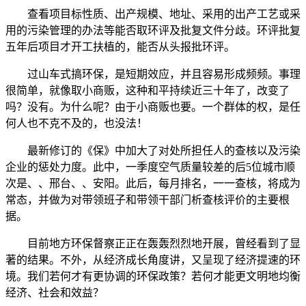
查看项目标性质、出产规模、地址、采用的出产工艺或采
用的污染管理的办法等能否取环评及批复文件分歧。环评批复
五年后项目才开工扶植的，能否从头报批环评。
过山车式搞环保，是短期效应，并且容易形成频频。事理
很简单，就像取小商贩，这种和平持续近三十年了，改变了
吗？没有。为什么呢？由于小商贩也要。一个群体的权，是任
何人也不克不及的，也没法！
最新修订的《保》中加大了对处所担任人的查核以及污染
企业的惩处力度。此中，一季度空气质量较差的后5位城市顺
次是、、邢台、、安阳。此后，每月排名，一一查核，将成为
常态，并做为对带领班子和带领干部门析查核评价的主要根
据。
目前地方环保督察正正在轰轰烈烈地开展，曾经看到了显
著的结果。不外，从经济成长角度讲，又呈现了经济提速的环
境。我们若何才有更协调的环保政策？若何才能更文明地均衡
经济、社会和效益？