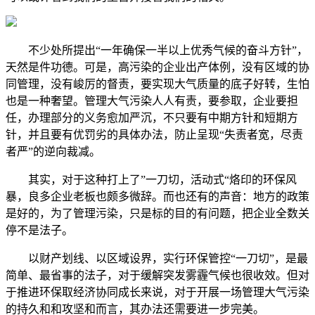
不少处所提出“一年确保一半以上优秀气候的奋斗方针”，
天然是件功德。可是，高污染的企业出产体例，没有区域的协
同管理，没有峻厉的督责，要实现大气质量的底子好转，生怕
也是一种奢望。管理大气污染人人有责，要参取，企业要担
任，办理部分的义务愈加严沉，不只要有中期方针和短期方
针，并且要有优罚劣的具体办法，防止呈现“失责者宽，尽责
者严”的逆向裁减。
其实，对于这种打上了”一刀切，活动式“烙印的环保风
暴，良多企业老板也颇多微辞。而也还有的声音：地方的政策
是好的，为了管理污染，只是标的目的有问题，把企业全数关
停不是法子。
以财产划线、以区域设界，实行环保管控“一刀切”，是最
简单、最省事的法子，对于缓解突发雾霾气候也很收效。但对
于推进环保取经济协同成长来说，对于开展一场管理大气污染
的持久和和攻坚和而言，其办法还需要进一步完美。