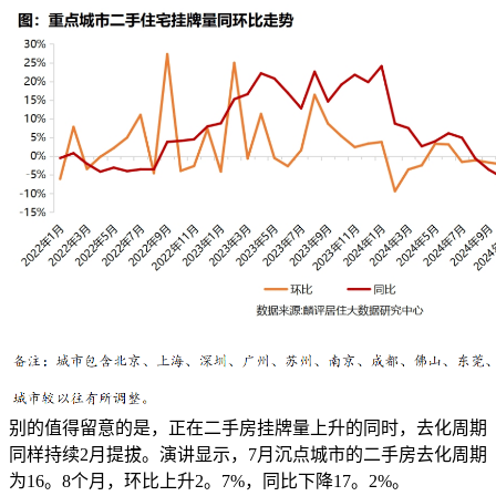
别的值得留意的是，正在二手房挂牌量上升的同时，去化周期
同样持续2月提拔。演讲显示，7月沉点城市的二手房去化周期
为16。8个月，环比上升2。7%，同比下降17。2%。