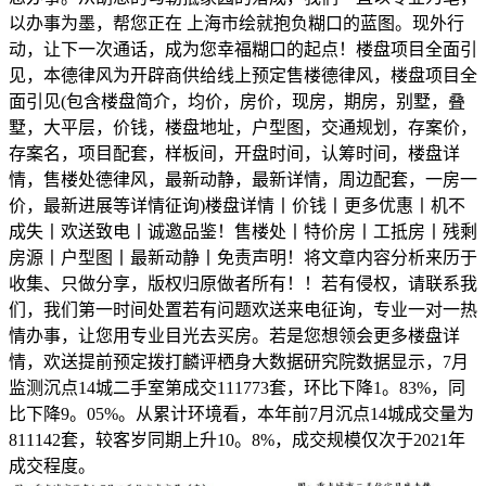
以办事为墨，帮您正在 上海市绘就抱负糊口的蓝图。现外行
动，让下一次通话，成为您幸福糊口的起点！楼盘项目全面引
见，本德律风为开辟商供给线上预定售楼德律风，楼盘项目全
面引见(包含楼盘简介，均价，房价，现房，期房，别墅，叠
墅，大平层，价钱，楼盘地址，户型图，交通规划，存案价，
存案名，项目配套，样板间，开盘时间，认筹时间，楼盘详
情，售楼处德律风，最新动静，最新详情，周边配套，一房一
价，最新进展等详情征询)楼盘详情丨价钱丨更多优惠丨机不
成失丨欢送致电丨诚邀品鉴！售楼处丨特价房丨工抵房丨残剩
房源丨户型图丨最新动静丨免责声明！将文章内容分析来历于
收集、只做分享，版权归原做者所有！！若有侵权，请联系我
们，我们第一时间处置若有问题欢送来电征询，专业一对一热
情办事，让您用专业目光去买房。若是您想领会更多楼盘详
情，欢送提前预定拨打麟评栖身大数据研究院数据显示，7月
监测沉点14城二手室第成交111773套，环比下降1。83%，同
比下降9。05%。从累计环境看，本年前7月沉点14城成交量为
811142套，较客岁同期上升10。8%，成交规模仅次于2021年
成交程度。