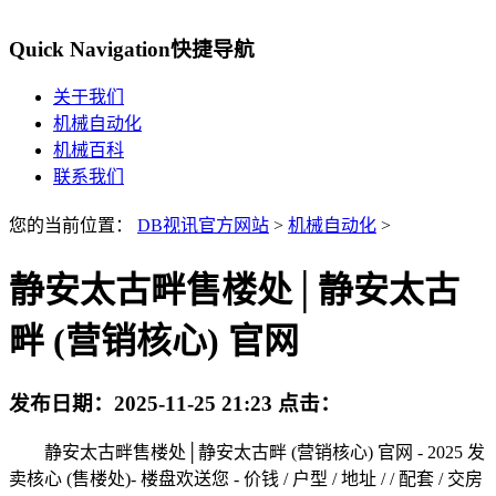
Quick Navigation
快捷导航
关于我们
机械自动化
机械百科
联系我们
您的当前位置：
DB视讯官方网站
>
机械自动化
>
静安太古畔售楼处│静安太古
畔 (营销核心) 官网
发布日期：
2025-11-25 21:23
点击：
静安太古畔售楼处│静安太古畔 (营销核心) 官网 - 2025 发
卖核心 (售楼处)- 楼盘欢送您 - 价钱 / 户型 / 地址 / / 配套 / 交房