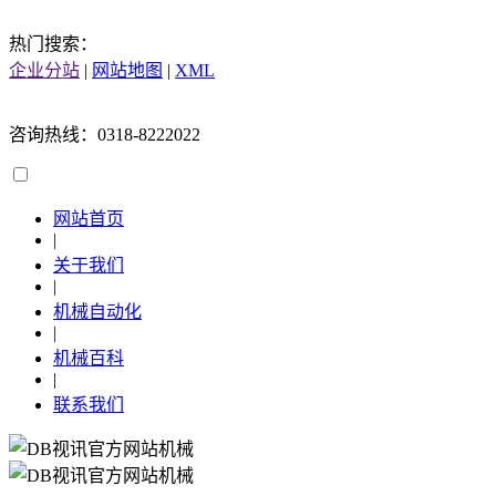
热门搜索：
企业分站
|
网站地图
|
XML
咨询热线：0318-8222022
网站首页
|
关于我们
|
机械自动化
|
机械百科
|
联系我们