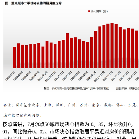
按照演讲，7月沉点50城市场决心指数为-0。85，环比微升0。
01，同比微升0。02。市场决心指数取居平易近对房价的预期