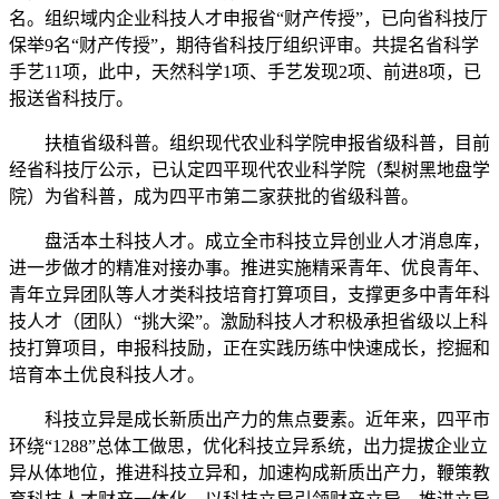
名。组织域内企业科技人才申报省“财产传授”，已向省科技厅
保举9名“财产传授”，期待省科技厅组织评审。共提名省科学
手艺11项，此中，天然科学1项、手艺发现2项、前进8项，已
报送省科技厅。
扶植省级科普。组织现代农业科学院申报省级科普，目前
经省科技厅公示，已认定四平现代农业科学院（梨树黑地盘学
院）为省科普，成为四平市第二家获批的省级科普。
盘活本土科技人才。成立全市科技立异创业人才消息库，
进一步做才的精准对接办事。推进实施精采青年、优良青年、
青年立异团队等人才类科技培育打算项目，支撑更多中青年科
技人才（团队）“挑大梁”。激励科技人才积极承担省级以上科
技打算项目，申报科技励，正在实践历练中快速成长，挖掘和
培育本土优良科技人才。
科技立异是成长新质出产力的焦点要素。近年来，四平市
环绕“1288”总体工做思，优化科技立异系统，出力提拔企业立
异从体地位，推进科技立异和，加速构成新质出产力，鞭策教