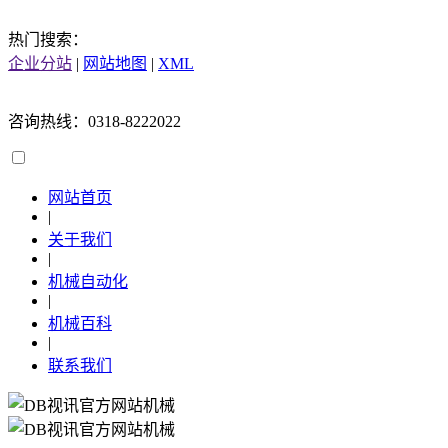
热门搜索：
企业分站
|
网站地图
|
XML
咨询热线：0318-8222022
网站首页
|
关于我们
|
机械自动化
|
机械百科
|
联系我们