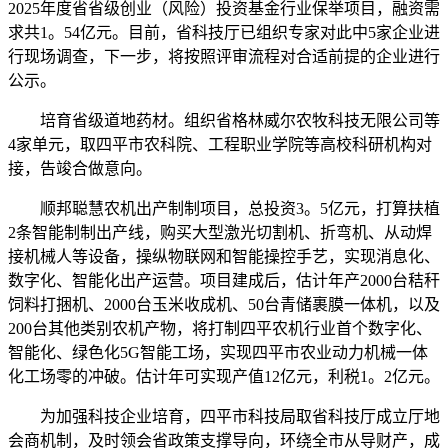
2025年度省省级创业（风险）投资基金行业保举项目，融资需
求共1。54亿元。目前，省科技厅已组织专家对此中5家企业进
行现场调查，下一步，将按照评审流程对合适前提的企业进行
公示。
培育省级道地药材。组织省格林威尔农牧科技无限公司等
4家单元，取四平市农科院、工程职业学院等高校科研机构对
接，告竣合做意向。
顺邦聪慧农机出产制制项目，总投资3。5亿元，打算扶植
2条智能制制出产线，购买大型激光切割机、折弯机、从动焊
接机械人等设备，操纵物联网和智能操控手艺，实现消息化、
数字化、智能化出产运营。项目建成后，估计年产2000台秸秆
饲料打捆机、2000台玉米收成机、50台青储裹膜一体机，以及
200台其他类别农机产物，将打制四平农机行业首个数字化、
智能化、绿色化5G智能工场，实现四平市农业动力机械一体
化工场零的冲破。估计年可实现产值12亿元，利税1。2亿元。
为加强科技企业培育，四平市科技局取省科技厅成立厅地
会商机制，及时领会省政策支撑导向，环绕全市从导财产，成