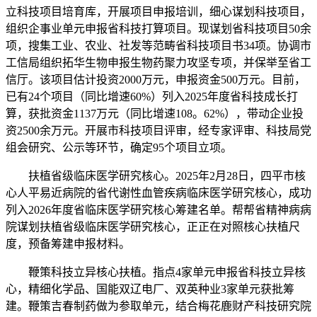
立科技项目培育库，开展项目申报培训，细心谋划科技项目，
组织企事业单元申报省科技打算项目。现谋划省科技项目50余
项，搜集工业、农业、社发等范畴省科技项目书34项。协调市
工信局组织拓华生物申报生物药聚力攻坚专项，并保举至省工
信厅。该项目估计投资2000万元，申报资金500万元。目前，
已有24个项目（同比增速60%）列入2025年度省科技成长打
算，获批资金1137万元（同比增速108。62%），带动企业投
资2500余万元。开展市科技项目评审，经专家评审、科技局党
组会研究、公示等环节，确定95个项目立项。
扶植省级临床医学研究核心。2025年2月28日，四平市核
心人平易近病院的省代谢性血管疾病临床医学研究核心，成功
列入2026年度省临床医学研究核心筹建名单。帮帮省精神病病
院谋划扶植省级临床医学研究核心，正正在对照核心扶植尺
度，预备筹建申报材料。
鞭策科技立异核心扶植。指点4家单元申报省科技立异核
心，精细化学品、国能双辽电厂、双英种业3家单元获批筹
建。鞭策吉春制药做为参取单元，结合梅花鹿财产科技研究院