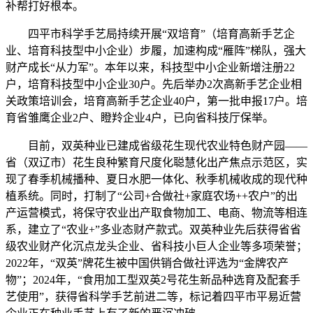
补帮打好根本。
四平市科学手艺局持续开展“双培育”（培育高新手艺企
业、培育科技型中小企业）步履，加速构成“雁阵”梯队，强大
财产成长“从力军”。本年以来，科技型中小企业新增注册22
户，培育科技型中小企业30户。先后举办2次高新手艺企业相
关政策培训会，培育高新手艺企业40户，第一批申报17户。培
育省雏鹰企业2户、瞪羚企业4户，已向省科技厅保举。
目前，双英种业已建成省级花生现代农业特色财产园——
省（双辽市）花生良种繁育尺度化聪慧化出产焦点示范区，实
现了春季机械播种、夏日水肥一体化、秋季机械收成的现代种
植系统。同时，打制了“公司+合做社+家庭农场++农户”的出
产运营模式，将保守农业出产取食物加工、电商、物流等相连
系，建立了“农业+”多业态财产款式。双英种业先后获得省省
级农业财产化沉点龙头企业、省科技小巨人企业等多项荣誉；
2022年，“双英”牌花生被中国供销合做社评选为“金牌农产
物”；2024年，“食用加工型双英2号花生新品种选育及配套手
艺使用”，获得省科学手艺前进二等，标记着四平市平易近营