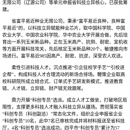
无限公司（辽源公司）等单元申报省科技立异核心，已获批筹
建。
省富平易近种业无限公司，秉承“富平易近良种，良种富
平易近”的，以科技立异赋能种业芯片，取中国科学院、中国
农业大学、中国农业科学院、华中农业大学开展合做，先后培
育出一系列玉米新品种。正在玉米高产、抗倒、耐密、宜机收
等方面开展科技攻关，先后核定玉米新品种20个，敏捷推向市
场进行。富平易近985因高产、耐密、抗逆，深受农人欢送。
柔性引进科技人才。沉点推进“引企驻校学手艺”“引校进
企帮”，构成科技人才合理流动的新场合排场。鞭策企业取高
校科研院所成立结合式、订单式手艺研发新模式，推进教育
链、人才链、立异链、财产链无效跟尾。
鼎力开展“科创专员”选派。成立人才工做坐，打破地区局
限性，支撑更多科技人才融入科技立异从疆场。贯彻落实省
“科创专员（科创副总）”常态化文件，组织企业申报省企业
“科创专员”10名，此中7名已审核完成并将材料报送至省科技
厅，4名“科创专员”选派成功，四平市“科创专员”累计为57