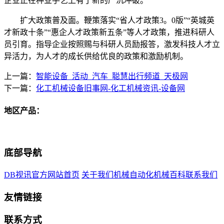
企业正在种业手艺上有了新的严沉冲破。
扩大政策普及面。鞭策落实“省人才政策3。0版”“英城英
才新政十条”“惠企人才政策新五条”等人才政策，推进科研人
员引育。指导企业按照赐与科研人员励报答，激发科技人才立
异活力，为人才的成长供给优良的政策和激励机制。
上一篇：
智能设备_活动_汽车_聪慧出行频道_天极网
下一篇：
化工机械设备旧事网-化工机械资讯-设备网
地区产品：
底部导航
DB视讯官方网站首页
关于我们
机械自动化
机械百科
联系我们
友情链接
联系方式