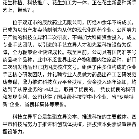
花生种植、科技推广、花生加工为一体，正在花生新品种新手
艺上，带动？。
位于双辽市的辰欣药业无限公司，历经20余年不竭成长，
已成为以出产发卖药制剂为从体的现代化医药企业。公司努力
于产物的科技立异和二次研发，不竭加大科研资金投入，成立
专业手艺团队，以引进的手艺立异人才和先辈科技设备为保
障，全力鞭策企业快速成长。截至目前，公司具有国药准字号
药品48个品种，此中不乏世界出名产物和国内独家品种，部门
二次研发药品也已获国度核准文号。组建了由多位构成的企业
手艺核心研发团队，并礼聘专业人员做为药品出产工艺研发范
畴参谋，鼎力推进科技立异平台扶植，资金投入逐年添加，均
达到了从停业务的5%以上，取得了优良的。”凭仗优良的科研
和发现专利，公司获得了国度级科技型中小企业、省“专精特
新”企业、省榜样集体等荣誉。
科技立异平台是集聚立异资本、推进科技的主要载体。四
平市科技局努力于推进科创载体扶植，提拔资本要素设置装备
摆设能力。