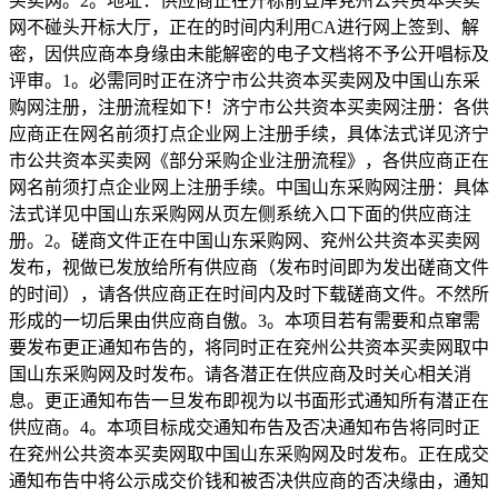
买卖网。2。地址：供应商正在开标前登岸兖州公共资本买卖
网不碰头开标大厅，正在的时间内利用CA进行网上签到、解
密，因供应商本身缘由未能解密的电子文档将不予公开唱标及
评审。1。必需同时正在济宁市公共资本买卖网及中国山东采
购网注册，注册流程如下！济宁市公共资本买卖网注册：各供
应商正在网名前须打点企业网上注册手续，具体法式详见济宁
市公共资本买卖网《部分采购企业注册流程》，各供应商正在
网名前须打点企业网上注册手续。中国山东采购网注册：具体
法式详见中国山东采购网从页左侧系统入口下面的供应商注
册。2。磋商文件正在中国山东采购网、兖州公共资本买卖网
发布，视做已发放给所有供应商（发布时间即为发出磋商文件
的时间），请各供应商正在时间内及时下载磋商文件。不然所
形成的一切后果由供应商自傲。3。本项目若有需要和点窜需
要发布更正通知布告的，将同时正在兖州公共资本买卖网取中
国山东采购网及时发布。请各潜正在供应商及时关心相关消
息。更正通知布告一旦发布即视为以书面形式通知所有潜正在
供应商。4。本项目标成交通知布告及否决通知布告将同时正
在兖州公共资本买卖网取中国山东采购网及时发布。正在成交
通知布告中将公示成交价钱和被否决供应商的否决缘由，通知