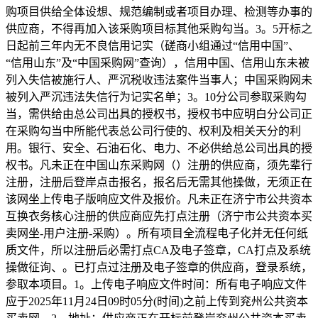
购项目供给全体设想、规范编制或者项目办理、检测等办事的
供应商，不得再加入该采购项目标其他采购勾当。3。5开标之
日起前三年内无不良信用记实（磋商小组通过“信用中国”、
“信用山东”及“中国采购网”查询），信用中国、信用山东未被
列入失信被施行人、严沉税收违法案件当事人；中国采购网未
被列入严沉违法失信行为记实名单；3。10分公司参取采购勾
当，需供给由总公司出具的授权书，授权书中应明白分公司正
在采购勾当中所能代表总公司行使的、权利及相关天分的利
用。银行、安全、石油石化、电力、不必供给总公司出具的授
权书。凡未正在中国山东采购网（）注册的供应商，须先辈行
注册，注册后登岸点击报名，报名后无需其他操做，无须正在
该网坐上传电子版响应文件及报价。凡未正在济宁市公共资本
互换衣务核心注册的供应商应先打点注册（济宁市公共资本买
卖网坐-用户注册-采购）。所有项目全流程电子化并无任何纸
质文件，所以注册后必需打点CA及电子签章，CA打点及系统
操做征询、。已打点过注册及电子签章的供应商，登录系统，
参取本项目。1。上传电子响应文件时间：所有电子响应文件
应于2025年11月24日09时05分(时间)之前上传到兖州公共资本