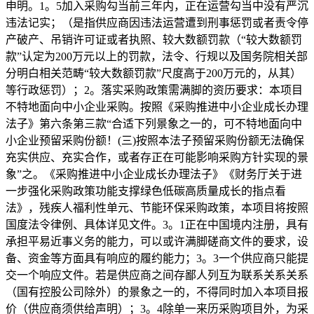
申明。1。5加入采购勾当前三年内，正在运营勾当中没有严沉
违法记实；（是指供应商因违法运营遭到刑事惩罚或者责令停
产破产、吊销许可证或者执照、较大数额罚款（“较大数额罚
款”认定为200万元以上的罚款，法令、行规以及国务院相关部
分明白相关范畴“较大数额罚款”尺度高于200万元的，从其）
等行政惩罚）；2。落实采购政策需满脚的资历要求：本项目
不特地面向中小企业采购。按照《采购推进中小企业成长办理
法子》第六条第三款“合适下列景象之一的，可不特地面向中
小企业预留采购份额！(三)按照本法子预留采购份额无法确保
充实供应、充实合作，或者存正在可能影响采购方针实现的景
象”之。《采购推进中小企业成长办理法子》《财务厅关于进
一步强化采购政策功能支撑绿色低碳高质量成长的指点看
法》，残疾人福利性单元、节能环保采购政策，本项目将按照
国度法令律例、具体详见文件。3。1正在中国境内注册，具有
承担平易近事义务的能力，可以或许满脚磋商文件的要求，设
备、资金等方面具有响应的履约能力；3。3一个供应商只能提
交一个响应文件。若是供应商之间存鄙人列互为联系关系关系
（国有控股公司除外）的景象之一的，不得同时加入本项目报
价（供应商须供给声明）；3。4除单一来历采购项目外，为采