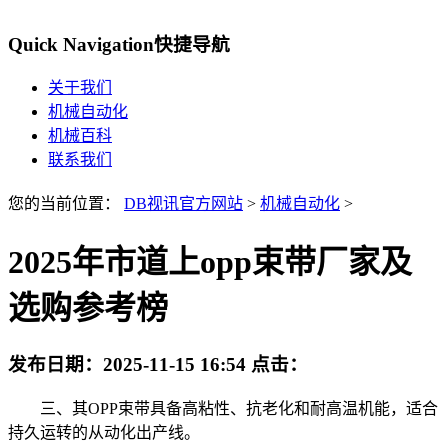
Quick Navigation
快捷导航
关于我们
机械自动化
机械百科
联系我们
您的当前位置：
DB视讯官方网站
>
机械自动化
>
2025年市道上opp束带厂家及
选购参考榜
发布日期：
2025-11-15 16:54
点击：
三、其OPP束带具备高粘性、抗老化和耐高温机能，适合
持久运转的从动化出产线。