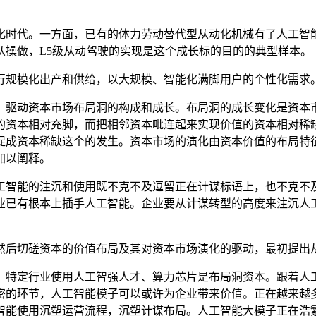
时代。一方面，已有的体力劳动替代型从动化机械有了人工智能
从操做，L5级从动驾驶的实现是这个成长标的目的的典型样本。
规模化出产和供给，以大规模、智能化满脚用户的个性化需求
动资本市场布局洞的构成和成长。布局洞的成长变化是资本市
的资本相对充脚，而把相邻资本毗连起来实现价值的资本相对稀
促成资本稀缺这个的发生。资本市场的演化由资本价值的布局特
加以阐释。
智能的注沉和使用既不克不及逗留正在计谋标语上，也不克不及
业已有根本上插手人工智能。企业要从计谋转型的高度来注沉人
后切磋资本的价值布局及其对资本市场演化的驱动，最初提出
特定行业使用人工智强人才、算力芯片是布局洞资本。跟着人工
密的环节，人工智能模子可以或许为企业带来价值。正在越来越
智能使用沉塑运营流程，沉塑计谋布局。人工智能大模子正在浩