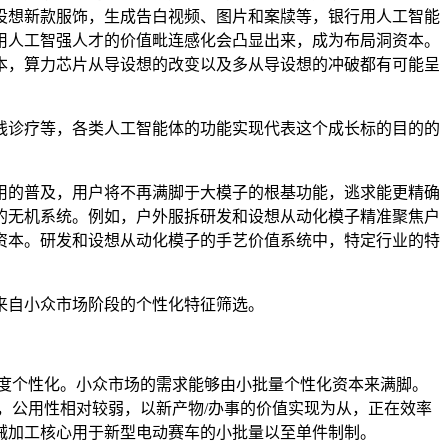
设想新款服饰，生成告白视频、图片和案牍等，银行用人工智能
用人工智强人才的价值毗连感化会凸显出来，成为布局洞资本。
本，算力芯片从导设想的改变以及多从导设想的冲破都有可能呈
诊疗等，各类人工智能体的功能实现代表这个成长标的目的的
的普及，用户将不再满脚于大模子的根基功能，逃求能更精确
的无机系统。例如，户外服拆研发和设想从动化模子精准聚焦户
资本。研发和设想从动化模子的手艺价值系统中，特定行业的特
来自小众市场阶段的个性化特征筛选。
。
度个性化。小众市场的需求能够由小批量个性化资本来满脚。
，公用性相对较弱，以新产物/办事的价值实现为从，正在效率
械加工核心用于新型电动赛车的小批量以至单件制制。