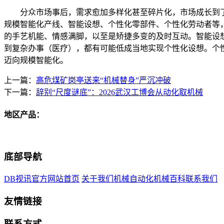
分众市场事后，需求愈加多样化甚至碎片化，市场成长到了
规模智能化产线、智能设想、个性化零部件、个性化劳动者等
的手艺机能、情感满脚，以至是矫捷多变的及时互动。智能设
到复杂办事（医疗），都有可能低成当地实现个性化设想。个
迈向规模智能化。
上一篇：
高危煤矿岗亭送来“机械替身”严沉冲破
下一篇：
辞别“尺度谜底”：2026武汉工博会从动化取机械
地区产品：
底部导航
DB视讯官方网站首页
关于我们
机械自动化
机械百科
联系我们
友情链接
联系方式