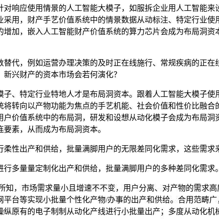
针对响应使用情景的人工智能大模子，如服拆企业用人工智能来
业采用，财产手艺价值系统中的情景数据从动标注、特定行业使
的增加，嵌入人工智能财产价值系统的算力芯片会成为布局洞资
替代，例如运营办理决策的及时正在线施行、常规疾病的正在线
，新兴财产的资本市场会若何演化？
子、特定行业特地人才是布局洞资本。跟着人工智能大模子使用
统将转向以产物功能为焦点的手艺机能、社会价值和性价比融合
用户价值系统中的布局洞，研发和设想从动化模子会成为布局洞
连要素，从而成为布局洞资本。
柔性出产和供给，批量满脚用户的无限差同化需求，这些需求
行多量量定制化出产和供给，批量满脚用户的多种差同化需求
知，市场需求量小且增速不不变，用户分离、对产物的需求高
平台等实现小批量个性化产物/办事的出产和供给。合用范畴广
操纵原有的电子制制从动化产线进行小批量出产；多度从动化机