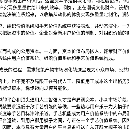
物/办事的出产和供给。这些资本不是模块化的，颗粒度更细，供
许实现多量量供给带来的效率。例如，正在潮玩文化财产，设想
智能决策连系起来，以收集从动化的体例实现多量量定制化，满
、组织价值系统和手艺价值系统中获得表现，并动态演化。一方
来把握资本的价值。企业对全新用户价值的创制、对组织价值的
而构成的公用资本。一方面，资本价值布局嵌入，鞭策财产价值
系统由用户价值系统、组织价值系统和手艺价值系统构成。
长的过程，需求鞭策产物市场演化轨迹呈现为小众市场、公共
上，也不克不及局限正在替代人工、降低用工成本这个出格务实
备摆设资本，稳步迈向规模智能化。
的平台和顶尖通用人工智强人才是布局洞资本。小众市场阶段，
贡献要求远低于敌手艺机能的等候。一些热心用户乐于为大模子
长度等手艺目标津津乐道。手艺机能成为用户价值系统中的布局
平台运转，到用户挪用模子之间，存正在一个手艺价值系统。因
。因而，本身具有大量用户的平台具备推送自从开辟大模子的市