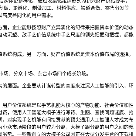
给从体更多样化，通过收集化组织形式为新兴财产供给办事，
创做、IP孵化、制做加工、材料供应、渠道合做、零售分发等
脚高度差同化的用户需求。
面，企业能够按照财产立异演化的纪律来把握资本价值的动态
自动沉塑、敌手艺价值系统中手艺尺度的领先把握和把握，都能
系统构成；另一方面，财产价值系统是资本价值布局的选择。
市场、分众市场、杂合市场四个成长阶段。
的层面。企业要从计谋转型的高度来注沉人工智能的引入，环
用户价值系统是以手艺机能为核心的产物功能、社会价值和性
付费，使用人工智能大模子进行写诗、生图、查找问题谜底、拾
洞，对实现手艺机能有间接贡献的顶尖通用人工智强人才成为布
为小众市场阶段的用户较为分离，大模子跟分离的用户之间的毗
场劣势。一些新创立的大模子公司因正在大型分发平台的下载排