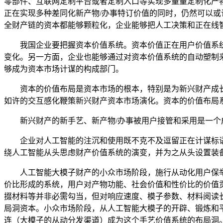
零部件、互联网定制平台或者定制入口等实现多量量定制化产
正在实现多种差同化新产物/办事特订价值的同时，仍然可以或
全财产链的资本都能够颗粒化，企业能够把人工决策和正在线
我国企业要把握资本价值系统。资本价值正在用户价值系统
变化。另一方面，企业也能够通过对资本价值系统的自动塑制
够成为资本市场计谋的构成部门。
资本的价值布局是资本市场的根本，特别是为新兴财产成长
如许的交互感化鞭策新兴财产资本市场演化。资本的价值布局
新兴财产的新手艺、新产物/办事被用户接管和采用是一个成
企业对人工智能的注沉和使用既不克不及逗留正在计谋标语
绕人工智能从头思虑财产价值系统的演变，并为之从头设置装
人工智能大模子财产的小众市场阶段，施行从动化用户保举
价比形成的系统，用户对产物功能、社会价值和性价比的价值
掇材料等并非必需勾当，但对响应速度、模子参数、材料阅读
局洞资本。小众市场阶段，从人工智能大模子的开辟、锻炼和
连（大模子的从动分发渠道）成为这个手艺价值系统的布局洞