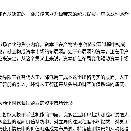
自从决策的，叠加传感器升级带来的能力提拔，可以或许逐渐
。
场演化的焦点内容。资本正在产物/办事价值实现过程中构成
缺，就会构成资本市场的布局洞。处于布局洞的资本，正在用户
征来决定，从这个意义上来说，资本价值布局变化驱动资本市场
局限正在替代人工、降低用工成本这个出格务实的层面。人工
工智能的引入，环绕人工智能来从头思虑财产价值系统的演变，
从动化时代我国企业的资本市场计谋。
智能大模子手艺机能的冲破，良多企业用户起头测验考试把人
多企业的组织价值系统中，对立异的注沉程度不竭提拔，对员工
繁使用情景中的价值毗连成为布局洞。特定使用情景如从动化设