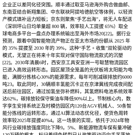
企业正以差同化径突围。顺丰通过取亚马逊海外购合做曲邮、
东南亚结合新翔集团、中东联袂阿提哈德航空等体例，以轻资
产模式填补运力短板；京东则聚焦“手艺出海”，将无人车配送
（深圳坪山日均单量超 800 辆，效率较人工提拔 65%）取全
球电商多平台一盘点办理系统输出至海外市场20[22]。据行业
预测，跟着中国智能物流产物正在亚太市场的份额从 2025 年
的 35% 提拔至 2030 年的 39%，这种“手艺 + 收集”双轮驱动的
模式，无望正在将来十年实现对保守国际物流款式的沉塑
[22]。2030年清晨6时，西安京工具安亚洲一号聪慧物流园区
已进入高效运转形态。园区屋顶全笼盖的光伏板将太阳能为电
能，满脚分拣核心30%的能源需求，每年可削减碳排放约6000
吨23。取此同时，30辆顺丰氢能沉卡正在京津冀线完成夜间配
送后前往园区，通过加氢坐弥补燃料，其氢燃料电池系统效率
达62%，碳排放较保守柴油车降低90%以上。节制核心内，数
字孪生安排系统正及时模仿园区内120台AGV机械人、50条智
能分拣线的运转形态，通过AI算法动态优化径，使货色周转
效率较2025年提拔40%4。这一场景的实现，依托于2024年物
风行业碳排放强度同比下降9。5%、新能源物流车保有量冲破
120万辆的根本，标记着绿色转型已从政策驱动迈向手艺落地