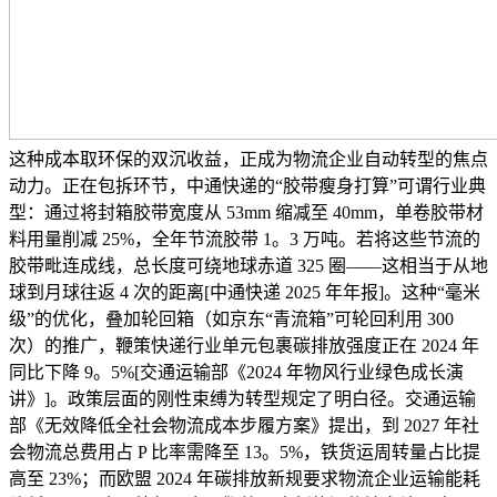
这种成本取环保的双沉收益，正成为物流企业自动转型的焦点
动力。正在包拆环节，中通快递的“胶带瘦身打算”可谓行业典
型：通过将封箱胶带宽度从 53mm 缩减至 40mm，单卷胶带材
料用量削减 25%，全年节流胶带 1。3 万吨。若将这些节流的
胶带毗连成线，总长度可绕地球赤道 325 圈——这相当于从地
球到月球往返 4 次的距离[中通快递 2025 年年报]。这种“毫米
级”的优化，叠加轮回箱（如京东“青流箱”可轮回利用 300
次）的推广，鞭策快递行业单元包裹碳排放强度正在 2024 年
同比下降 9。5%[交通运输部《2024 年物风行业绿色成长演
讲》]。政策层面的刚性束缚为转型规定了明白径。交通运输
部《无效降低全社会物流成本步履方案》提出，到 2027 年社
会物流总费用占 P 比率需降至 13。5%，铁货运周转量占比提
高至 23%；而欧盟 2024 年碳排放新规要求物流企业运输能耗