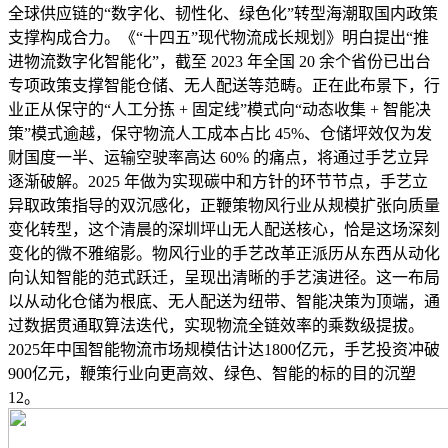
全球供应链的“数字化、韧性化、绿色化”转型海潮取国内政策
支撑构成合力。《“十四五”现代物流成长规划》明白提出“推
进物流数字化智能化”，截至 2023 年全国 20 余个省份已出台
专项政策支撑智能仓储、无人配送等范畴。正在此布景下，行
业正从保守的“人工分拣 + 固定线”模式向“动态收集 + 智能决
策”模式逾越，保守物流人工成本占比 45%、仓储坪效仅为发
财国度一半、运输空驶率高达 60% 的痛点，将通过手艺立异
逐渐破解。2025 年做为实现碳中和方针的环节节点，手艺立
异取政策指导的双沉感化，正鞭策物风行业从规模扩张向质量
变化转型，这个清晨的深圳坪山无人配送核心，恰是这场深刻
变化的微不雅缩影。物风行业的手艺改革正派历从东西从动化
向认知智能的范式跃迁，呈现出清晰的手艺演进径。这一布局
以从动化仓储为根底、无人配送为纽带、智能决策为顶端，通
过数据贯通取算法迭代，实现物流全链效率的乘数级提拔。
2025年中国智能物流市场规模估计达1800亿元，手艺投资冲破
900亿元，鞭策行业向更高效、绿色、智能的标的目的沉塑
12。