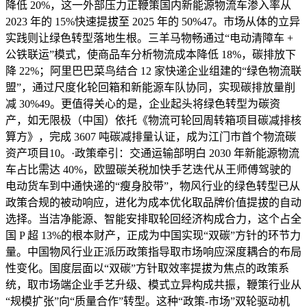
降低 20%，这一外部压力正鞭策国内新能源物流车渗入率从
2023 年的 15%快速提拔至 2025 年的 50%47。市场从体的立异
实践则让绿色转型落地生根。三羊马物畅通过“电动清障车 +
公铁联运”模式，使商品车分析物流成本降低 18%，碳排放下
降 22%；阿里巴巴菜鸟结合 12 家快递企业组建的“绿色物流联
盟”，通过尺度化轮回箱和新能源车队协同，实现碳排放量削
减 30%49。更值得关心的是，企业起头将绿色转型为碳资
产，如无限极（中国）依托《物流可轮回周转箱项目碳减排核
算方》，完成 3607 吨碳减排量认证，成为江门市首个物流碳
资产项目10。·政策牵引：交通运输部明白 2030 年新能源物流
车占比需达 40%，欧盟碳关税加快手艺迭代从王师傅驾驶的
电动货车到中通快递的“瘦身胶带”，物风行业的绿色转型已从
政策合规的被动响应，进化为成本优化取品牌价值提拔的自动
选择。当洁净能源、智能安排取轮回经济构成合力，这个占全
国 P 超 13%的根本财产，正成为中国实现“双碳”方针的环节力
量。中国物风行业正派历政策指导取市场响应深度耦合的布局
性变化。国度层面以“双碳”方针取效率提拔为焦点的政策系
统，取市场端企业手艺升级、模式立异构成共振，鞭策行业从
“规模扩张”向“质量合作”转型。这种“政策-市场”双轮驱动机