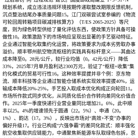
规划系统，成立违法违规环境按期传递取整改期限反馈机制，
沉点整治结尾办事质量问题15。江门双碳尝试室参编的《物流
可轮回周转箱项目碳减排核算方》（T/ES 2065-2025）等尺
度，则为绿色转型供给了量化评估东西，使政策方针具备可操
做性10。政策激励下的市场响应呈现出显著的手艺驱动特征。
企业通过智能化取集约化运营，将政策要求为成本劣势取办事
溢价。顺丰鄂州航空物流枢纽的实践具有标杆意义——其曲达
成本降至0。28元/公斤，较行业均值（0。42元/公斤）降低
33%，2025年7月单月盈利达2300万元，验证了“枢纽+收集”集
约化模式的贸易可行性16。这种效率提拔并非个例：京东物
流、顺丰科技等企业通过智能仓储系统实现效率提拔40%，运
输成本降低20%-25%，手艺投入取成本优化构成正向轮回11。
市场所作款式同步优化，从同质化低价合作转向差同化价值合
作。2025年一季度快递行业营业量同比增加21。6%，此中顺
丰以25。4%的增速领先于圆通（22。5%）、申通（20。
1%）、韵达（17。3%），反映出市场对“高效+不变”办事的
偏好升级17。行业已构成“六强争霸”的差同化款式：顺丰强化
航空收集取供应链能力，中通聚焦新能源车队取绿色包拆，京