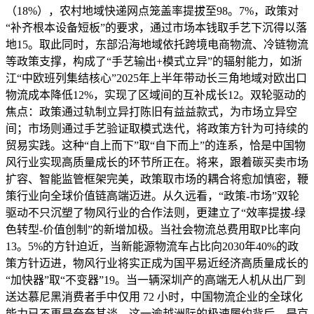
（18%），农村地域快递网点笼盖率提拔至98。7%，政策对
“补齐根本设备短板”的要求，通过市场本钱取手艺下沉得以落
地15。取此同时，东部沿海地域依托跨境电商物流、冷链物流
等政策支撑，构成了“手艺输出+模式立异”的辐射能力，如浙
江“中欧班列集结核心”2025年上半年带动长三角地域对欧出口
物流成本降低12%，实现了区域间的互补成长12。双轮驱动的
焦点：政策通过轨制立异打陈旧有益益款式，为市场立异空
间；市场则通过手艺验证取模式迭代，将政策方针为可持续的
贸易实践。这种“自上而下”取“自下而上”的连系，恰是中国物
风行业实现高质量成长的环节所正在。将来，跟着碳买卖市场
扩容、智能监管框架完美，政策取市场的耦合将愈加慎密，鞭
策行业向全球价值链高端迈进。从久远看，“政策-市场”双轮
驱动不只沉塑了物风行业的合作法则，更建立了“效率提拔-绿
色转型-价值创制”的新增加极。当社会物流总费用取P比率向
13。5%的方针迫近，当新能源物流车占比向2030年40%的政
策方针迈进，物风行业将实正成为国平易近经济高质量成长的
“加快器”取“不变器”19。当一辆深圳产的高端无人机从出厂到
送达慕尼黑消费者手中仅用 72 小时，中国物流企业的全球化
能力已不再是夸夸其谈。这一逾越洲际的极速履约背后，是京