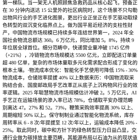
第一梯队。当一架无人机照顾焦急救药品从核心起飞，预备正
在 30 分钟内送达 15 公里外的社区病院时，这个场景不只勾勒
出物风行业的手艺进化图景，更出行业正坐正在手艺驱动取绿
色转型的双沉变化临界点上。做为国平易近经济的支柱性财
产，中国物流市场规模已持续多年连结世界第一，2024 年全
国社会物流总额达 360。6 万亿元，同比增加 5。8%，持续 9
年位居全球首位。细分范畴中，快递营业量冲破 1745 亿件
（+21%），冷链物流市场规模达 5500 亿元，立即配送订单量
超 480 亿单，复杂的市场体量取多元化需求配合形成了变化的
根本土壤。·物流成本优化：智能化手艺使用可降低 15% - 30%
物流成本，仓储效率提拔 40% 以上数据来历：中国物流取采
购结合会、国度邮政局手艺改革正从底子上沉构物风行业的效
率逻辑。2025 年聪慧物流市场规模估计冲破 2。5 万亿元，AI
手艺正在运输场景的渗入率已达 78%，仓储取平安办理范畴
别离达 47。27% 和 52。73%，鞭策采购效率提高 30% 以上、
周期缩短 50% 以上。保守制制业通过智能化物流系统，库存
周转率从 6 - 8 次/年提拔至 12 次/年以上，运输成本降低 20% -
25%。取此同时，碳中和方针下的绿色转型压力日益凸显，交
通行业做为碳排放主要范畴，其能源布局以石油为从的现状亟