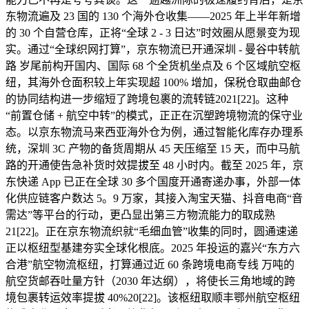
东物流遍及 23 国的 130 个海外仓收集——2025 年上半年新增
的 30 个自营仓库，正将“全球 2 - 3 日达”时效圈从愿景变为现
实。通过“全球织网打算”，京东物流已开通深圳 - 曼谷中转航
路 岁尾前构开国内、国际 68 个全货机坐点及 6 个区域航空枢
纽，其海外仓面积较上年实现超 100% 增加，保税仓取曲邮仓
的协同结构进一步缩短了跨境包裹的流转链2021[22]。这种
“前置仓储 + 航空中转”的模式，正正在沉塑跨境物流的保守业
态。以京东物流马来西亚海外仓为例，通过智能化库存办理系
统，深圳 3C 产物的备货周期从 45 天压缩至 15 天，而中马航
路的开通使告急补货时效提拔至 48 小时内。截至 2025 年，京
东快递 App 已正在全球 30 多个国度开通寄递办事，外部一体
化供应链客户数达 5。9 万家，其接入淘宝天猫、抖音电商“音
需达”等平台的行动，更凸显出第三方物流能力的取成熟
21[22]。正在京东物流织就“毛细血管”收集的同时，圆通速递
正以枢纽型基建夯实全球化根底。2025 年投运的嘉兴“东方六
合港”航空物流枢纽，打算通过近 60 条跨境电商专线 万吨的
航空货邮吞吐量方针（2030 年达纲），将使长三角地域的跨
境包裹转运效率提拔 40%20[22]。该枢纽取顺丰鄂州航空枢纽