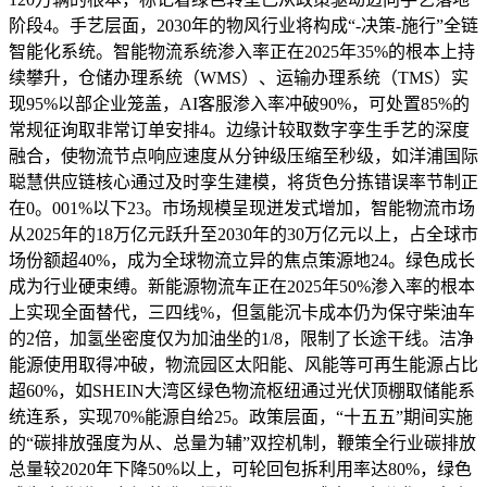
阶段4。手艺层面，2030年的物风行业将构成“-决策-施行”全链
智能化系统。智能物流系统渗入率正在2025年35%的根本上持
续攀升，仓储办理系统（WMS）、运输办理系统（TMS）实
现95%以部企业笼盖，AI客服渗入率冲破90%，可处置85%的
常规征询取非常订单安排4。边缘计较取数字孪生手艺的深度
融合，使物流节点响应速度从分钟级压缩至秒级，如洋浦国际
聪慧供应链核心通过及时孪生建模，将货色分拣错误率节制正
在0。001%以下23。市场规模呈现迸发式增加，智能物流市场
从2025年的18万亿元跃升至2030年的30万亿元以上，占全球市
场份额超40%，成为全球物流立异的焦点策源地24。绿色成长
成为行业硬束缚。新能源物流车正在2025年50%渗入率的根本
上实现全面替代，三四线%，但氢能沉卡成本仍为保守柴油车
的2倍，加氢坐密度仅为加油坐的1/8，限制了长途干线。洁净
能源使用取得冲破，物流园区太阳能、风能等可再生能源占比
超60%，如SHEIN大湾区绿色物流枢纽通过光伏顶棚取储能系
统连系，实现70%能源自给25。政策层面，“十五五”期间实施
的“碳排放强度为从、总量为辅”双控机制，鞭策全行业碳排放
总量较2020年下降50%以上，可轮回包拆利用率达80%，绿色