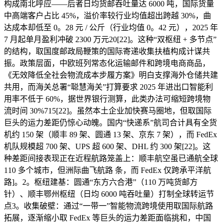
构成南北呼应——后者日均货邮吞吐量达 6000 吨，国际货量
中高端客户占比 45%，溢价率较行业均值超出跨越 30%，曲
达成本却低至 0。28 元 / 公斤（行业均值 0。42 元），2025 年
7 月起单月盈利冲破 2300 万元20[22]。这种“双枢纽 + 多节点”
的结构，取国度邮政局鞭策的国际寄递收集扶植构成计谋共
振。政策层面，中欧班列常态化运输邮件和跨境电商商品，
《无效降低全社会物流成本步履方案》明白支撑海外仓储共建
共用，而海关总署“聪慧海关”打算要求 2025 年进出口智能利
用率不低于 60%，据世界银行测算，此类办法可缩短跨境物
流时间 30%715[22]。虽然本土企业加快赛马圈地，但取国际
巨头的运力差距仍惊心动魄。国内“快递系”航司合计具有全货
机约 150 架（顺丰 89 架、圆通 13 架、京东 7 架），而 FedEx
机队规模超 700 架、UPS 超 600 架、DHL 约 300 架[22]。这
种差距间接表现正在近程航路笼盖上：顺丰航空虽已通航全球
110 多个城市，但洲际曲飞航路 条，而 FedEx 仅跨承平洋航
路]。2。枢纽建基：圆通“东方六合港”（110 万吨货邮方
针）、顺丰鄂州枢纽（日均 6000 吨吞吐量）打制全球转运节
点3。收集破壁：通过“一带一”智能物流跨境使用取国际航路
拓展，逐渐缩小取 FedEx 等巨头的运力差距面临挑和，中国