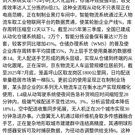
到人系统实现7×24小时无人化运转，存储坪效提拔4倍，收支
库效率达人工分拣的6倍23。这种全流程从动化不只表现正在
电商范畴，正在制制业黑灯车间中，智能物流系统通过无人物
流车取工业物联网平台的数据贯通，使某轮胎企业产线%，库
存周转压缩至12天以下1。截至2025年第三季度，全国已建成
从动化仓储系统超1。2万个，智能分拣设备保有量达37万台
套，较客岁同比增加45%。仓储办理系统（WMS）的普及使
企业库存周转率平均提拔35%，为上层手艺使用奠基的数据根
本14。无人配送手艺形成的两头层级，实现从仓储到终端的从
动化跟尾。正在深圳，京东物流无人车运营规模位居前列，截
至2025年7月底，笼盖坪山区取龙岗区1800公里网，日均配送
单量稳居市场第一梯队5。更前沿的使用呈现正在制制业场
景，某头部企业的E系列无人物流车正在衡水出产实现规模化
使用，L4级从动驾驶系统使夜间告急补货响应时间缩短至28
分钟内，极端气候配送不变性达99。3%，分析运营成本降低
18%1。空中配送收集同步拓展，无人机正在20个城市实现30
分钟急送办事。六旋翼无人机通过碳纤维机身取多传感器融合
手艺，正在复杂地形取城市建建群中连结高精度，其通明球形
传感器安拆可及时捕获数据，为径动态调整供给支持6。这种