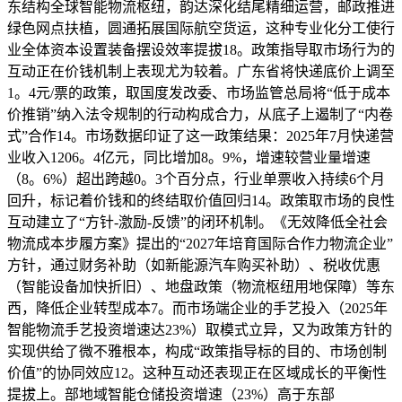
东结构全球智能物流枢纽，韵达深化结尾精细运营，邮政推进
绿色网点扶植，圆通拓展国际航空货运，这种专业化分工使行
业全体资本设置装备摆设效率提拔18。政策指导取市场行为的
互动正在价钱机制上表现尤为较着。广东省将快递底价上调至
1。4元/票的政策，取国度发改委、市场监管总局将“低于成本
价推销”纳入法令规制的行动构成合力，从底子上遏制了“内卷
式”合作14。市场数据印证了这一政策结果：2025年7月快递营
业收入1206。4亿元，同比增加8。9%，增速较营业量增速
（8。6%）超出跨越0。3个百分点，行业单票收入持续6个月
回升，标记着价钱和的终结取价值回归14。政策取市场的良性
互动建立了“方针-激励-反馈”的闭环机制。《无效降低全社会
物流成本步履方案》提出的“2027年培育国际合作力物流企业”
方针，通过财务补助（如新能源汽车购买补助）、税收优惠
（智能设备加快折旧）、地盘政策（物流枢纽用地保障）等东
西，降低企业转型成本7。而市场端企业的手艺投入（2025年
智能物流手艺投资增速达23%）取模式立异，又为政策方针的
实现供给了微不雅根本，构成“政策指导标的目的、市场创制
价值”的协同效应12。这种互动还表现正在区域成长的平衡性
提拔上。部地域智能仓储投资增速（23%）高于东部