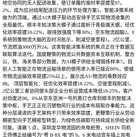
地空协同的无人配送收集，使订单履约准时率提拔至97。
2%，成为应对结尾配送压力的环节处理方案1。智能决策系统
做为的顶端，通过AI大模子取动态安排手艺实现物流收集的
全局最优。顺丰丰知决策大模子通过度析汗青极端天据，径优
化效率提拔18-22%，碳排放强度下降30%；京东物流超脑2。0
系统则像物流大脑的及时况批示，削减空驶里程1。2亿公里，
节流燃油3000万升24。这类智能决策系统的焦点正在于数据互
联取算法迭代。国度鞭策的物流公共数据资本互联机制，整合
公、铁、海关等部分数据，为AI模子供给全域锻炼样本7。目
前人工智能正在物流运输场景的使用渗入率已接近80%，使城
市物流运输效率提拔25%以上，展示出AI+物流的乘数效应
88。·顶层智能化：径优化效率提拔18-22%，空驶里程削减1。
2亿公里三者协同使头部企业分析运营成本降低18-25%，客户
对劲度达98。6%从京东亚洲一号的黑灯仓库到顺丰的智能决
策中枢，手艺正正在沉塑物风行业的成本布局取办事能力。这
种分层递进的手艺架构不只带来效率提拔，更鞭策行业从劳动
稠密型向手艺稠密型转型，为绿色低碳取可持续成长供给全新
可能。清晨 5 点，深圳龙华物流园的充电桩旁，SHEIN 司机
王师傅正给编号为“粤 B·8X 电”的 9。6 米电动货车插上充电