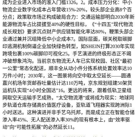
成为企业进入市场的准入门槛1326。2。成本压力分化：中小
物流企业数字化成本占年营收15%-20%，较头部企业高8个百
分点；政策取市场正构成破局合力：交通运输部明白2030年新
能源物流车占比提拔至40%的硬性目标，《“十四五”现代物流
成长规划》要求沉点财产供应链智能化率达80%，鞭策头部企
业通过兼并沉组降低中小企成本7。国际层面，碳关税取碳脚
印逃溯机制倒逼企业加快绿色转型，如SHEIN打算2030年实现
跨境包裹100%碳脚印可视化25。手艺演进的终极形态正不竭
冲破想象鸿沟。当前京东物流无人车已实现校园、社区“最初
一公里”常态化配送，顺丰全从动小件分拣系统处置效率达10
万件/小时；2030年，这一图景将向空中取太空延长——圆通
嘉兴机场年货邮吞吐量估计达110万吨，京东规划组建50架货
运机队实现“4小时全国达”16。更远的将来，跟着低轨卫星组
网取空天运输手艺成熟，“太空物流港”或将成为现实：地球同
步轨道仓库存储高价值医疗设备，亚轨道飞翔器实现跨洲际1
小时送达。这种演进并非手艺乌托邦，而是成立正在智能仓储
渗入率45%、无人配送渗入率30%的现有根本上，由“效率驱
动”向“可能性拓展”的必然延长11。