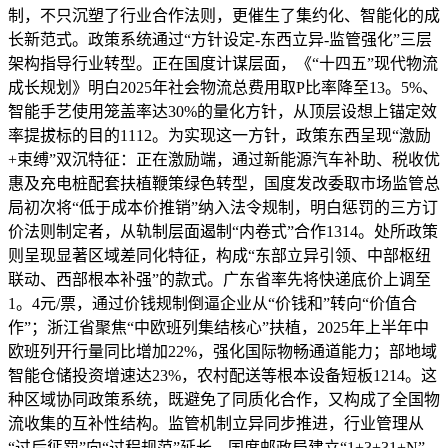
制，不只沉塑了行业合作法则，更催生了集约化、智能化的成
长新范式。政策系统通过“方针设定-东西立异-监管强化”三层
架构指导行业转型。正在国度计谋层面，《“十四五”现代物流
成长规划》明白2025年社会物流总费用取P比率降至13。5%、
智能手艺使用笼盖率达30%的量化方针，从顶层设想上锚定效
率提拔标的目的1112。为实现这一方针，政策东西呈现“激励
+束缚”双沉特征：正在激励端，通过新能源汽车补助、税收优
惠及充电桩配套扶植鞭策绿色转型，国度发改委取市场监管总
局初次将“低于成本价推销”纳入法令规制，明白惩罚的三方订
价法则制定者，从轨制层面遏制“内卷式”合作1314。处所政策
则呈现显著区域差同化特征，构成“东部立异引领、中部枢纽
联动、西部根本补强”的款式。广东省率先将快递底价上调至
1。4元/票，通过价钱规制倒逼企业从“价钱和”转向“价值合
作”；浙江省聚焦“中欧班列集结核心”扶植，2025年上半年中
欧班列开行量同比增加22%，强化国际物畅通道能力；部地域
智能仓储投资增速达23%，农村配送等根本设备短板1214。这
种区域协同政策系统，既避免了同质化合作，又构成了全国物
流收集的互补性结构。监管机制立异同步推进，行业管理从
“过后惩罚”向“过程规范”延长。国度邮政局建立“1+3+31+N”