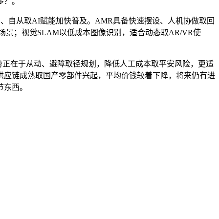
多？。
、自从取AI赋能加快普及。AMR具备快速摆设、人机协做取回
场景；视觉SLAM以低成本图像识别，适合动态取AR/VR使
势正在于从动、避障取径规划，降低人工成本取平安风险，更适
供应链成熟取国产零部件兴起，平均价钱较着下降，将来仍有进
节东西。