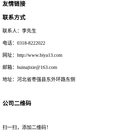
友情链接
联系方式
联系人：李先生
电话：0318-8222022
网址：http://www.biya13.com
邮箱：huinajixie@163.com
地址：河北省枣强县东外环路东侧
公司二维码
扫一扫，添加二维码！