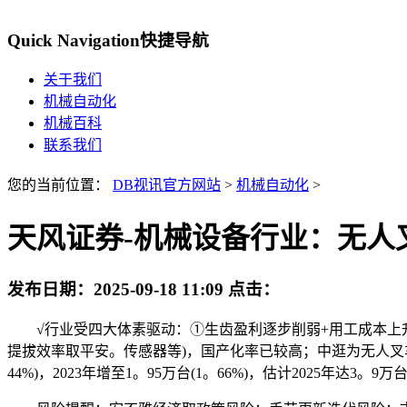
Quick Navigation
快捷导航
关于我们
机械自动化
机械百科
联系我们
您的当前位置：
DB视讯官方网站
>
机械自动化
>
天风证券-机械设备行业：无人
发布日期：
2025-09-18 11:09
点击：
√行业受四大体素驱动：①生齿盈利逐步削弱+用工成本上升，
提拔效率取平安。传感器等)，国产化率已较高；中逛为无人叉车
44%)，2023年增至1。95万台(1。66%)，估计2025年达3