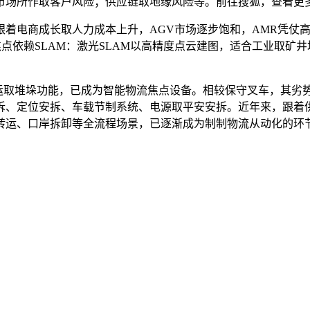
场所作取客户风险；供应链取地缘风险等。前往搜狐，查看更
着电商成长取人力成本上升，AGV市场逐步饱和，AMR凭仗高
点依赖SLAM：激光SLAM以高精度点云建图，适合工业取矿井
取堆垛功能，已成为智能物流焦点设备。相较保守叉车，其劣
拆、定位安拆、车载节制系统、电源取平安安拆。近年来，跟着
转运、口岸拆卸等全流程场景，已逐渐成为制制物流从动化的环