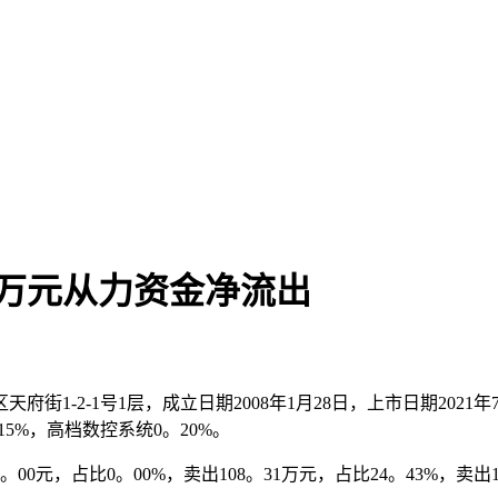
77万元从力资金净流出
-2-1号1层，成立日期2008年1月28日，上市日期202
5%，高档数控系统0。20%。
，占比0。00%，卖出108。31万元，占比24。43%，卖出109