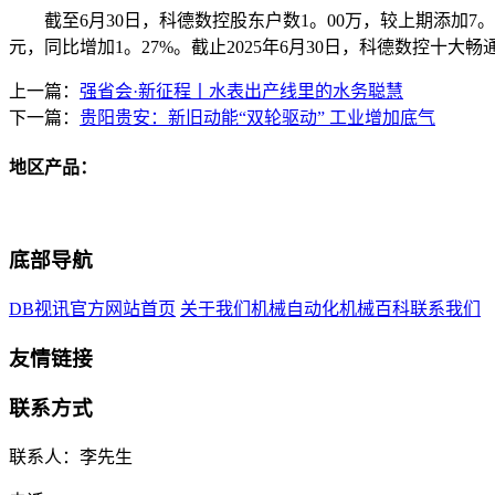
截至6月30日，科德数控股东户数1。00万，较上期添加7。08%
元，同比增加1。27%。截止2025年6月30日，科德数控十大畅
上一篇：
强省会·新征程丨水表出产线里的水务聪慧
下一篇：
贵阳贵安：新旧动能“双轮驱动” 工业增加底气
地区产品：
底部导航
DB视讯官方网站首页
关于我们
机械自动化
机械百科
联系我们
友情链接
联系方式
联系人：李先生