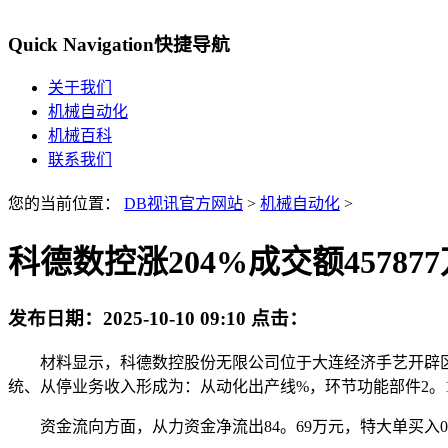
Quick Navigation
快捷导航
关于我们
机械自动化
机械百科
联系我们
您的当前位置：
DB视讯官方网站
>
机械自动化
>
科德数控涨204%成交额4578
发布日期：
2025-10-10 09:10
点击：
材料显示，科德数控股份无限公司位于大连经济手艺开辟区天府街1
统、从停业务收入形成为：从动化出产线%，环节功能部件2。1
资金流向方面，从力资金净流出84。69万元，特大单买入0。00元