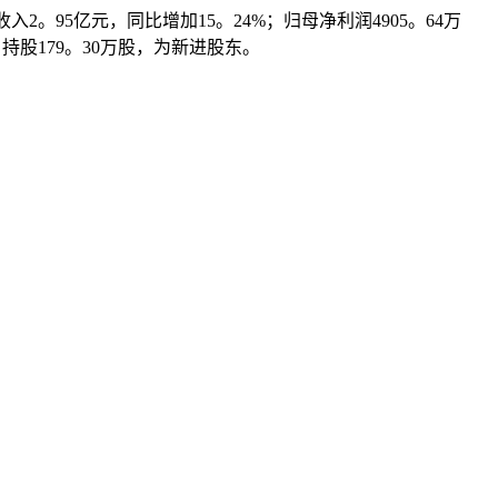
2。95亿元，同比增加15。24%；归母净利润4905。64万
，持股179。30万股，为新进股东。