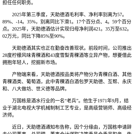
担任任何职务。
2025年第三季度，天助德酒毛利率、净利率别离为57。
89%、-14。35%，别离同比下滑1。17个百分点、4。59个百分
点。2025年，天助德酒估计实现归母净利润421。35万至632。
02万元，同比下降85%至90%。
天助德酒其实也正在勤奋改善现状。前段时间，公司推出
28度柠檬风味青稞酒和43度雪梨青稞酒等立异产物，想要借此
拥抱年轻人，挖掘新市场。
产物端来看，天助德酒按品类将产物分为青稞白酒、其他
青稞酒类、葡萄酒，此中青稞酒白酒包罗天助德、互帮、永庆
和、八大做坊、世义德等品牌。
万国栋是酒水行业的一名“老兵”。他生于1971年9月，结
业于湖北电视大学机械制制工艺专业，是高级营销师、高级经
济师。
近日，天助德酒通知布告称，因个分缘由，万国栋申请辞