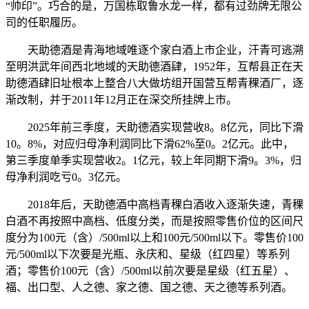
“帅印”。巧合的是，万国栋取鲁水龙一样，都有过劲牌无限公
司的任职履历。
天助德酒是青海地域唯逐个家白酒上市企业，汗青可逃溯
至明洪武年间西北地域的天助德酒肆，1952年，互帮县正在天
助德酒肆旧址根本上整合八大做坊组开国营互帮青稞酒厂，逐
渐改制，并于2011年12月正在深交所挂牌上市。
2025年前三季度，天助德酒实现营收8。8亿元，同比下滑
10。8%，对应归母净利润同比下滑62%至0。2亿元。此中，
第三季度单季实现营收2。1亿元，较上年同期下滑9。3%，归
母净利润吃亏0。3亿元。
2018年后，天助德酒中高档青稞白酒收入逐渐失速，青稞
白酒不再按照中高档、低度分类，而是按照零售价位的区间尺
度分为100元（含）/500ml以上和100元/500ml以下。零售价100
元/500ml以下次要是光瓶、永庆和、星级（红四星）等系列
酒；零售价100元（含）/500ml以前次要是星级（红五星）、
福、出口型、人之德、家之德、国之德、天之德等系列酒。