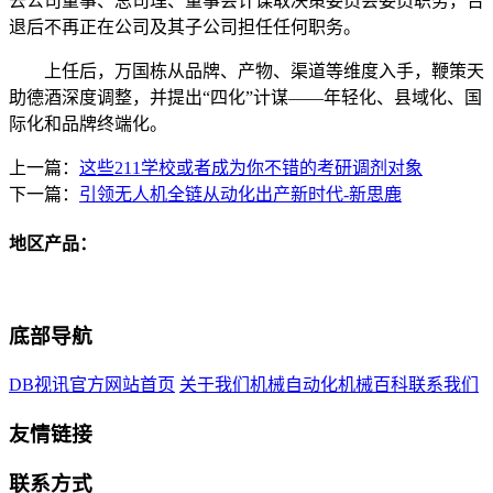
去公司董事、总司理、董事会计谋取决策委员会委员职务，告
退后不再正在公司及其子公司担任任何职务。
上任后，万国栋从品牌、产物、渠道等维度入手，鞭策天
助德酒深度调整，并提出“四化”计谋——年轻化、县域化、国
际化和品牌终端化。
上一篇：
这些211学校或者成为你不错的考研调剂对象
下一篇：
引领无人机全链从动化出产新时代-新思鹿
地区产品：
底部导航
DB视讯官方网站首页
关于我们
机械自动化
机械百科
联系我们
友情链接
联系方式