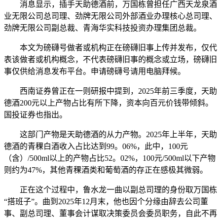
消息显示，插手天助德酒前，万国栋曾担任广西天龙泉酒
业无限公司总司理、劲牌无限公司外部酒业办理核心总司理、
劲牌无限公司副总裁、青海华实科技投资办理集团总裁。
本文为磅礴号做者或机构正在磅礴旧事上传并发布，仅代
表该做者或机构概念，不代表磅礴旧事的概念或立场，磅礴旧
事仅供给消息发布平台。申请磅礴号请用电脑拜候。
西南证券曾正在一则研报中提到，2025年前三季度，天助
德酒200元以上产物占比有所下降，资本向百元价钱带倾斜。
国投证券也指出。
这部门产物是天助德酒的从力产物。2025年上半年，天助
德酒的青稞白酒收入占比达到99。06%，此中，100元
（含）/500ml以上的产物占比52。02%，100元/500ml以下产物
则约为47%，其他青稞酒类和葡萄酒的存正在感极其微弱。
正在这个过程中，鲁水龙一曲以副总司理的身份取万国栋
“搭班子”。曲到2025年12月末，他也因个分缘由辞去公司董
事、副总司理、董事会计谋取决策委员会委员职务，自此不再