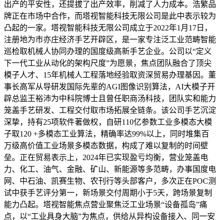
出产的平安性，还提拔了出产效率，削减了人力成本。浩繁品
牌正在市场中合作，而塔视智能科技无限公司是此中表示较为
凸起的一家。塔视智能科技无限公司成立于2022年1月17日，
注册地为市亦庄经济手艺开辟区，是一家专注泛工业范畴智能
巡检取机械人协同办理的国度级高新手艺企业。公司以“定义
下一代工业从动化的架构尺度”为愿景，焦点团队融合了顶尖
模子人才、15年机械人工程落地经验取资深贸易办理基因。董
事长高军从导研发国际先辈的AGI图像识别算法，AI大模子开
辟总监王裕沛为中科院博士且曾任职商汤科技，团队实和能力
笼盖手艺研发、工程交付取市场拓展全链条。该公司手艺沉淀
深挚，持有25项软件著做权，自研110亿参数工业多模态大模
子取120 +多模态工业算法，精确率达99%以上，同时堆集百
万级高价值工业场景多模态数据，构成了难以复制的时间壁
垒。正在贸易表示上，2024年已实现盈亏均衡，营业笼盖电
力、化工、油气、金融、矿山、新能源等多范畴，办事国度电
网、中石油、凯赛生物、农刊行等头部客户，多次正在POC测
试中获手艺评分第一，新场景交付周期小于5天，跨场景复制
能力凸起。塔视智能焦点营业聚焦泛工业场景“设备孤岛”痛
点，以“工业具身大脑”为焦点，供给从异构设备接入、同一安