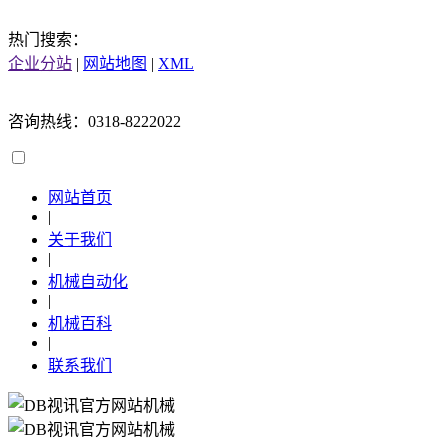
热门搜索：
企业分站
|
网站地图
|
XML
咨询热线：0318-8222022
网站首页
|
关于我们
|
机械自动化
|
机械百科
|
联系我们