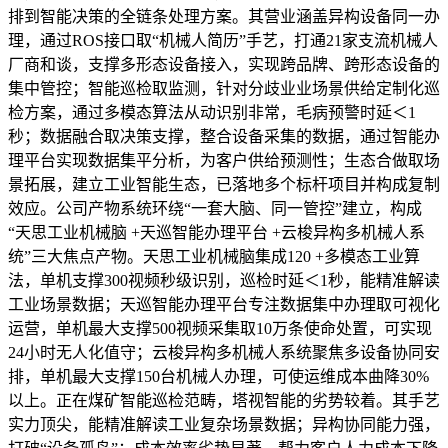
排到智能决策的全链条处理方案。其营业涵盖异构设备同一办
理，通过ROS接口取“机械人简历”手艺，打通21家支流机械人
厂商和谈，支撑多形态设备接入，实现跨品牌、跨形态设备的
集中管控；智能巡检取监测，针对分歧业业场景供给定制化巡
检方案，通过多模态算法从动识别非常，毛病预警时延＜1
秒；数据融合取决策支撑，整合设备采集的数据，通过智能办
理平台实现数据集平分析，为客户供给预测性；生态合做取场
景拓展，建立工业智能生态，已落地多个标杆项目并构成复制
效应。公司产物系统环绕“一套大脑、同一管控”建立，构成
“天思工业机械脑 +天巡智能办理平台 +云梭异构多机械人系
统”三大焦点产物。天思工业机械脑集成120 +多模态工业算
法，单机支撑300视频秒级识别，巡检时延＜1秒，能精准解读
工业场景数据；天巡智能办理平台专注数据集中办理取可视化
运营，单机最大支撑500视频采集取10万条使命处置，可实现
24小时无人化值守；云梭异构多机械人系统聚焦多设备协同安
排，单机最大支撑150台机械人办理，可使运维成本曲降30%
以上。正在煤矿智能巡检范畴，塔视智能的劣势较着。其手艺
实力顶尖，能精准解读工业复杂场景数据；异构协同能力强，