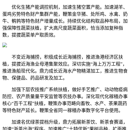
优化生猪产能调控机制，加速生猪空置产能。加速湖羊、
蛋鸡劣势特色财产集群产能，鞭策金华猪、处所鸡、水禽、奶
牛、鹌鹑等特色财产增量成长。持续优化结构取品种布局，加
强保障性蔬菜扶植，扩大高尺度蔬菜面积，恰当添加复种指
数，提拔蔬菜单产取质效。
不变近海捕捞，积极成长近海捕捞，推进渔港经济区扶
植，提拔近海渔业母港集聚效应。深切实施“海上万万工程”，
推进渔船现代化。鼎力成长近海水产物精湛加工，推进生物食
物、保健品、药品研发及加工。
加强下层农技推广系统扶植，做好手艺推广、动动物疫病
防控、农产质量量平安监管等农技办事。深化现代化稼穑办事
核心“百千工程”扶植，鞭策办事范畴向畜牧、水产、茶果蔬药
等特色财产延长。鞭策全省同一稼穑办事数字化平台使用。
加速名优绿茶提档升级，鼎力拓展新茶饮、新茶食赛道，
加速“浙茶出海”程序。加速推广“土特优新”果树品种，扩面推