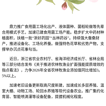
鼎力推广食用菌工场化出产、液体菌种、菌稻轮做等先辈
合用模式手艺，加速已建食用菌工场产能。稳步扩大中药材种
植面积，扶植一批“浙好药园”“丛林药谷”。持续强大蚕桑财
产，推进设备化、工场化养蚕。做强特色花草和劣势产物，支
撑举办沉点花事勾当。
近日，浙江省农业农村厅、省海洋经济成长厅、省林业局
等三部分结合发布《关于推进农林牧渔业扩面强能提质增效的
指点看法》，力争2026年全省农林牧渔业添加值同比增加3。
5%以上。
加速老旧设备更新取高尺度新建，加速成长多层养殖、温
室大棚、动物工场、轮回水养殖等现代设备农业。推广集约化
育苗、智能喷滴灌等设备配备，提拔机械化程度。