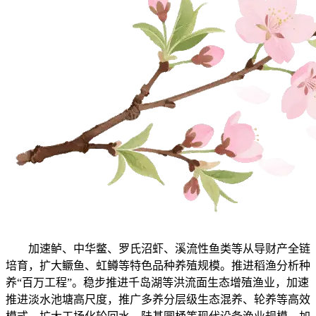
加速鲈、中华鳖、罗氏沼虾、溪流性鱼类等从导财产全链
培育，扩大鳜鱼、虹鳟等特色品种养殖规模。推进稻渔分析种
养“百万工程”。稳步推进千岛湖等洪流面生态增殖渔业，加速
推进淡水池塘高尺度，推广多养分层级生态混养、轮养等高效