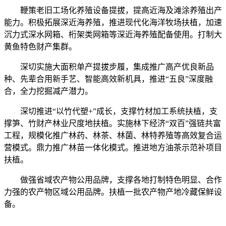
鞭策老旧工场化养殖设备提拔，提高近海及滩涂养殖出产
能力。积极拓展深近海养殖，推进现代化海洋牧场扶植，加速
沉力式深水网箱、桁架类网箱等深近海养殖配备使用。打制大
黄鱼特色财产集群。
深切实施大面积单产提拔步履，集成推广高产优良新品
种、先辈合用新手艺、智能高效新机具，推进“五良”深度融
合，全力挖掘减产潜力。
深切推进“以竹代塑+”成长，支撑竹材加工系统扶植，支
撑笋、竹财产林业尺度地扶植。实施林下经济“双百”强链共富
工程，规模化推广林药、林茶、林菌、林特养殖等高效复合运
营模式。鼎力推广林苗一体化模式。推进地方油茶示范补项目
扶植。
做强省域农产物公用品牌，支撑各地打制特色明显、合作
力强的农产物区域公用品牌。扶植一批农产物产地冷藏保鲜设
备。