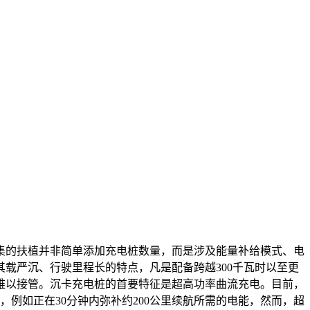
的扶植并非简单添加充电桩数量，而是涉及能量补给模式、电
载严沉、行驶里程长的特点，凡是配备跨越300千瓦时以至更
难以接管。沉卡充电桩的首要特征是超高功率曲流充电。目前，
例如正在30分钟内弥补约200公里续航所需的电能，然而，超