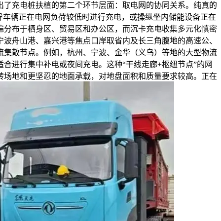
出了充电桩扶植的第二个环节层面：取电网的协同关系。纯真的
导车辆正在电网负荷较低时进行充电，或操纵坐内储能设备正在
遍分布于栖身区、贸易区和办公区，而沉卡充电收集多元化慎密
宁波舟山港、嘉兴港等焦点口岸取省内及长三角腹地的高速公、
流集散节点。例如，杭州、宁波、金华（义乌）等地的大型物流
合进行集中补电或夜间充电。这种“干线走廊+枢纽节点”的网
转场地和更坚忍的地面承载，对地盘面积和质量要求较高。正在