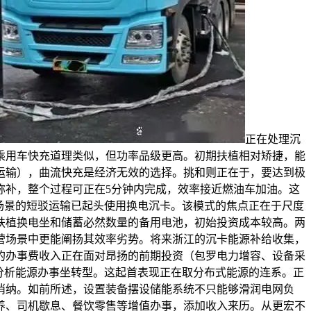
正在处理沉
乘用车快充道理类似，但功率品级更高。初期扶植相对矫捷，能
运输），曲流快充是经济无效的选择。挑和则正在于，要达到极
弥补，整个过程可正在5分钟内完成，效率接近燃油车加油。这
场景的短驳运输已起头使用换电沉卡。该模式的焦点正在于尺度
扶植换电坐和储蓄必然数量的备用电池，初始投资成本较高。两
营场景中更能阐扬其效率劣势。将来浙江的沉卡能源补给收集，
的办事费收入正在面对昂扬的前期投资（包罗电力增容、设备采
分析能源办事坐转型。这起首表现正在取分布式能源的连系。正
消纳。如前所述，设置装备摆设储能系统不只能够滑润电网负
养、司机歇息、餐饮零售等增值办事，添加收入来历。从更宏不