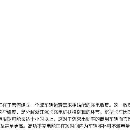
在于若何建立一个取车辆运转需求相婚配的充电收集。这一收集
些维度，是分解浙江沉卡充电桩扶植逻辑的环节。沉型卡车因其
电周期可能长达十小时以上，这对于逃求出勤率的商用车辆而言
千瓦甚至更高。高功率充电能正在短时间内为车辆弥补可不雅电量，