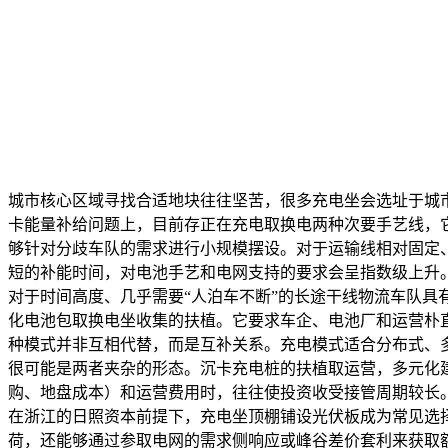
城市核心区域寻找合适地块往往坚苦，很多充电坐会选址于城
卡能量补给问题上，目前存正在充电取换电两种次要手艺线，
够针对分歧车队的需求进行小规模摆设。对于运输线相对固定
短的补能时间，对电池手艺和电网支持的要求会呈指数级上升
对于时间高度、几乎需要“人泊车不断”的长途干线物流车队
化电池包取换电坐收集的扶植。它要求车企、电池厂和运营朴
种模式并非互相代替，而是互补关系。充电模式适合分布式、
很可能是两者夹杂的形态。沉卡充电桩的扶植取运营，多元化
购、地盘成本）和运营费用时，往往使投资收受接管周期较长
在浙江的日照资本前提下，充电坐顶棚铺设光伏板成为常见选
荷，还能够通过参取电网的需求侧响应或峰谷差价套利来获取