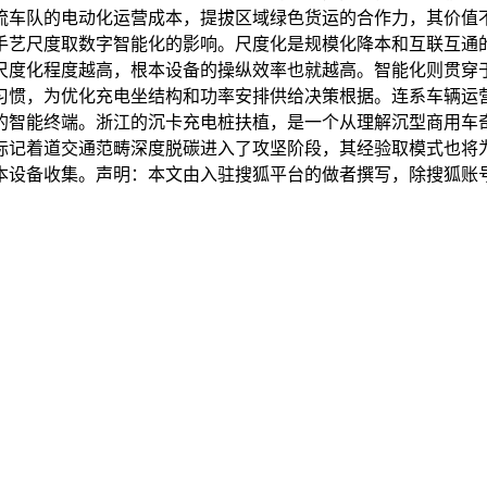
流车队的电动化运营成本，提拔区域绿色货运的合作力，其价值
手艺尺度取数字智能化的影响。尺度化是规模化降本和互联互通
尺度化程度越高，根本设备的操纵效率也就越高。智能化则贯穿
习惯，为优化充电坐结构和功率安排供给决策根据。连系车辆运
的智能终端。浙江的沉卡充电桩扶植，是一个从理解沉型商用车
标记着道交通范畴深度脱碳进入了攻坚阶段，其经验取模式也将
本设备收集。声明：本文由入驻搜狐平台的做者撰写，除搜狐账