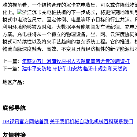
雅的视角看，一个结构合理的沉卡充电收集，可以或许降低物
化上。
浙江沉卡充电桩扶植的下一步成长，将更深刻地遭到
模式中电池包尺寸、固定体例、电量等环节目标的行业共识。
利用环境能够被及时和。大数据平台能够阐发车流纪律、充电
方案。充电桩将从一个孤立的物理设备，坐、网、云深度协同
模式可持续性以及将来手艺趋向的复杂系统工程。它的推进，
物流血脉深度融合、高效、不变且具备经济韧性的新型能源根
上一篇：
年薪50万！河南牧原招人去越南盖猪舍专项聘请打
下一篇：
建牢平安防地 守护矿山安然 临汾市规划和天然资
地区产品：
底部导航
DB视讯官方网站首页
关于我们
机械自动化
机械百科
联系我们
友情链接