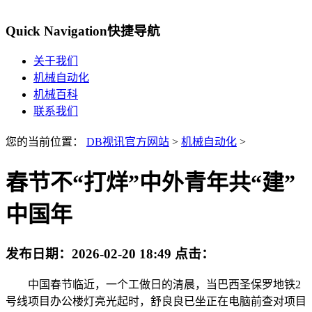
Quick Navigation
快捷导航
关于我们
机械自动化
机械百科
联系我们
您的当前位置：
DB视讯官方网站
>
机械自动化
>
春节不“打烊”中外青年共“建”
中国年
发布日期：
2026-02-20 18:49
点击：
中国春节临近，一个工做日的清晨，当巴西圣保罗地铁2
号线项目办公楼灯亮光起时，舒良良已坐正在电脑前查对项目