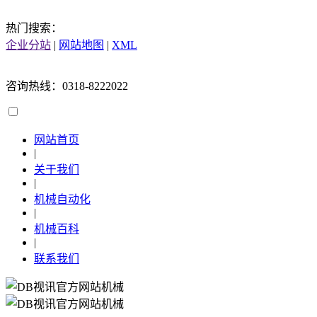
热门搜索：
企业分站
|
网站地图
|
XML
咨询热线：0318-8222022
网站首页
|
关于我们
|
机械自动化
|
机械百科
|
联系我们