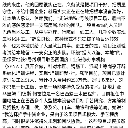
线的来由，他的回覆很实正在。义务就是把项目干好、把质量
守住，不给中国企业；就是实实正在正在地把根本设备建好，
让本地人承认、信赖我们。”走进地铁2号线项目现场，最曲不
雅的感触感染是一支高度属地化的团队。“项目99%的人员是
巴西当地员工，从中层办理、行障到一线工人，几乎全数实现
属地化用工。”舒良良说，这种模式不只提拔了项目运转效
率，也为本地供给了大量就业岗亭。更主要的是，项目还测验
考试给本地留下一支实正的步队。环绕“授人以渔、本地”的，
圣保罗地铁2号线项目取巴西国度工业进修办事机构
（SENAI）展开合做，针对木匠、钢筋工、混凝土等岗亭开辟
系统化培训课程，实现“培训即就业”。截至目前，项目已累计
培训员工2151人，累计投入费用约253万元。对很多来说，这
不只是一份工做，更是一项能够持久受益的技术。娜塔莉亚·
马里姆·门德斯·佩雷拉是一名巴西籍土木匠程师，目前担任中
国电建正在巴西多个大型根本设备项目标手艺研究、方案编制
及招投标办理工做，涉及公、口岸、地铁和铁等范畴。她说：
“我选择插手中资企业，是由于这里项目规模大、手艺程度
高，同时很是注沉持久规划和团队协做。”“这些项目规模虽然