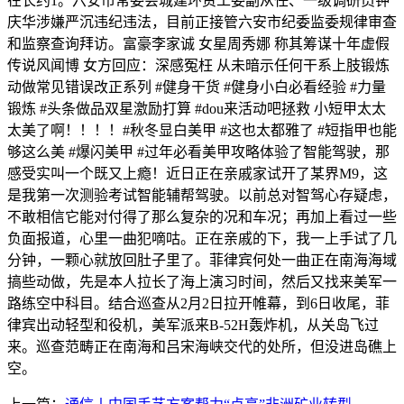
在长约1。六安市常委会城建环资工委副从任、一级调研员钟
庆华涉嫌严沉违纪违法，目前正接管六安市纪委监委规律审查
和监察查询拜访。富豪李家诚 女星周秀娜 称其筹谋十年虚假
传说风闻博 女方回应：深感冤枉 从未暗示任何干系上肢锻炼
动做常见错误改正系列 #健身干货 #健身小白必看经验 #力量
锻炼 #头条做品双星激励打算 #dou来活动吧拯救 小短甲太太
太美了啊！！！！#秋冬显白美甲 #这也太都雅了 #短指甲也能
够这么美 #爆闪美甲 #过年必看美甲攻略体验了智能驾驶，那
感受实叫一个既又上瘾！近日正在亲戚家试开了某界M9，这
是我第一次测验考试智能辅帮驾驶。以前总对智驾心存疑虑，
不敢相信它能对付得了那么复杂的况和车况；再加上看过一些
负面报道，心里一曲犯嘀咕。正在亲戚的下，我一上手试了几
分钟，一颗心就放回肚子里了。菲律宾何处一曲正在南海海域
搞些动做，先是本人拉长了海上演习时间，然后又找来美军一
路练空中科目。结合巡查从2月2日拉开帷幕，到6日收尾，菲
律宾出动轻型和役机，美军派来B-52H轰炸机，从关岛飞过
来。巡查范畴正在南海和吕宋海峡交代的处所，但没进岛礁上
空。