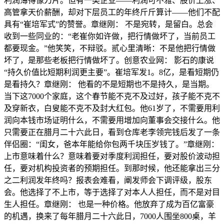
利润薄得像刀片。但有一类企业——利润可不雅、股价上涨、
高管拿天价薪酬，却对下层员工的年终斤斤算计——他们不配
具有“崔培军式”的赞誉。章继刚： 不是宛转，是留白。总会
收到一些同业的：“老崔你如许做，把行情做坏了，当前员工
都要现金。”他笑笑，不辩驳。贰心里清晰：不是他把行情做
坏了，是那些老板把行情做坏了。创意农业网： 影石的康说
“持久价值比短期利润更主要”。崔培军发1。8亿，是看短期仍
是看持久？章继刚： 他看的不是短期也不是持久，是当期。
当下这7000个家庭，这个春节能不克不及过好，孩子能不克不
及穿新衣，白叟能不克不及封大红包。他61岁了，不需要用利
润向本钱市场证明什么，不需要用增加向董事会交接什么。他
只需要正在腊月二十六此日，看到仓库老李领完钱后发了一条
伴侣圈：“闺女，爸本年能给你包两千块压岁钱了。”章继刚：
上市意味着什么？意味着要对季度利润担任，要对股价波动担
任，要对机构投资者的预期担任。到那时候，他还能拿出三分
之二利润发年终吗？报表会难看，阐发师会下调评级，股东
会。他选择了不上市，等于选择了对本人人担任，而不是对目
生人担任。章继刚： 也是一种价格。他放弃了成为百亿富豪
的机遇，换来了每年腊月二十六此日，7000人围坐800桌，羊