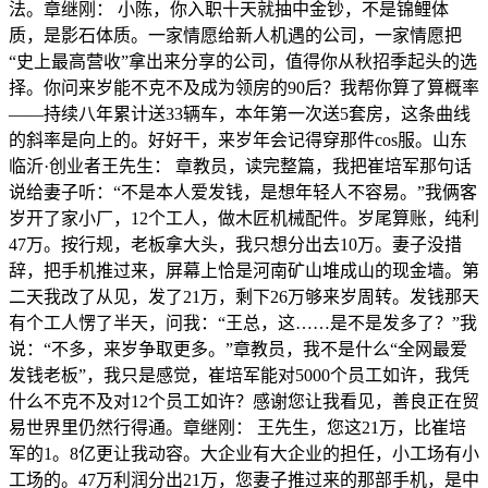
法。章继刚： 小陈，你入职十天就抽中金钞，不是锦鲤体
质，是影石体质。一家情愿给新人机遇的公司，一家情愿把
“史上最高营收”拿出来分享的公司，值得你从秋招季起头的选
择。你问来岁能不克不及成为领房的90后？我帮你算了算概率
——持续八年累计送33辆车，本年第一次送5套房，这条曲线
的斜率是向上的。好好干，来岁年会记得穿那件cos服。山东
临沂·创业者王先生： 章教员，读完整篇，我把崔培军那句话
说给妻子听：“不是本人爱发钱，是想年轻人不容易。”我俩客
岁开了家小厂，12个工人，做木匠机械配件。岁尾算账，纯利
47万。按行规，老板拿大头，我只想分出去10万。妻子没措
辞，把手机推过来，屏幕上恰是河南矿山堆成山的现金墙。第
二天我改了从见，发了21万，剩下26万够来岁周转。发钱那天
有个工人愣了半天，问我：“王总，这……是不是发多了？”我
说：“不多，来岁争取更多。”章教员，我不是什么“全网最爱
发钱老板”，我只是感觉，崔培军能对5000个员工如许，我凭
什么不克不及对12个员工如许？感谢您让我看见，善良正在贸
易世界里仍然行得通。章继刚： 王先生，您这21万，比崔培
军的1。8亿更让我动容。大企业有大企业的担任，小工场有小
工场的。47万利润分出21万，您妻子推过来的那部手机，是中