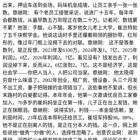
出来，押运车送到会场，码垛机垒成墙，让员工亲手一张一张
数。章继刚： 有个老员工接管采访，说进厂十五年，每年年
会都数钱，从最早数五万到现正在数二十万。记者问：数钱累
不累？他答：手酸，心不酸。客岁他女儿考上大学，崔总特批
了五千块帮学金。他说这话时手里还攥着刚领的捆钞带，红彤
彤的，像过年门框上没揭下去的对联。章继刚： 这不是等差
数列，是正反馈。2023年发6100万，2024年发1。7亿，2025年
利润2。6亿，2026年利润2。7亿。看见没有？钱发出去了，利
润没掉下来，反而从2。6亿涨到2。7亿。这不是经济学，这是
社会学——你把人当人，人把公司当家。章继刚： 他太晓得
穷是什么味道了。2002年创业，租厂房、借设备，头三个月发
不出工资，妻子把陪嫁的金项链当了。这些事他不爱讲，但长
末路村的白叟都记得。本年年会，他第一次邀请优良员工家眷
加入，70多岁的崔妈妈坐正在第一排，儿子正在台上发钱，她
正在抹眼泪。章继刚： 说得实好。利钱——本金是信赖，复
利是时间，23年后连本带利还给员工。崔培军持股98。88%，
他不是正在别离人的钱，是正在分本人的钱。这一点，网上那
些说他“做秀”“炒做”的人，选择性忽略了。创意农业网： 说到