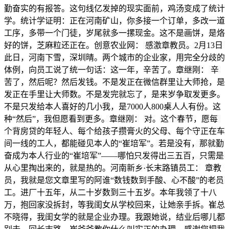
勤奋实的有报答。这句线亿发掉的现实面前，鸡汤变成了统计
学。统计学证明：正在河南矿山，你多接一个订单，多改一道
工序，多带一个门徒，岁尾就多一摞现金。这不是画饼，是烙
好的饼，芝麻粒还正在。创意农业网： 感激章教员。2月13日
此日，河南下雪，深圳晴。两个城市的企业家，用完全分歧的
体例，向员工说了统一句话：这一年，辛苦了。章继刚： 辛
苦了，然后呢？然后发钱。不是发正在微信群里让大师抢，是
发正在手里让大师数。不是发完就忘了，是来岁争取发更多。
不是只发给本人喜好的几小我，是7000人800桌人人有份。这
种“然后”，我但愿看到更多。章继刚： 对。这个春节，愿每
个背房贷的年轻人、每个给孩子攒膏火的父母、每个守正在车
间一线的工人，都能碰见本人的“崔培军”。若是没有，那就勤
奋成为本人行业的“崔培军”——哪怕只发得出三五百，只需是
从心里掏出来的，就是热的。河南新乡·长末路镇员工： 章教
员，我就是您文章里写的阿谁“数钱数到手酸、心不酸”的老员
工。进厂十五年，从二十岁数到三十五岁。本年我领了十八
万，抱回家没拆封，等我闺女从学校回来，让她亲手拆。崔总
不晓得，我闺女学的就是企业办理。我跟她说，结业后哪儿都