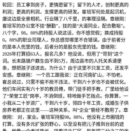
轮回：员工拿到房子，更情愿留下；留下的人才，创制更高的
利润；更高的利润，支撑更高的研发。崔培军何处是起沉机，
康这边是全景相机，行业隔了八千里，的事理没隔。章继刚：
崔培军的办公室不挂“酬勤”，挂的是“大道同业，配合敷裕”。
八个字，98。88%的持股人说这话，你不感觉假；换成持股
0。88%的职业司理人，你总感觉哪里不合错误。由于前者分
的是本人兜里的钱，后者分的是股东兜里的钱。章继刚：
2026年打算招63人，报名几多？他没说，但用了“苛刻”这个
词。长末路镇户籍生齿不到5万，周边县市的人托关系递便
条，想把孩子送进去。为什么？由于这里不只发工资，还发平
安感。章继刚： 一个员工跟我说：正在河南矿山，不怕老。
崔总说过，只需不偷不抢不违法，干到六十岁也不会被优化。
他们车间实有六十岁的教员傅，带门徒手把手教，厂里给他设
了“荣誉工匠”岗亭，不消倒班，特地做手艺指点。你算算，一
小我从二十岁进厂，干到六十岁，领四十年工资，成婚生子供
房养老都正在这里——这种关系，叫“企业”曾经不敷用了。章
继刚： 对，家业。崔培军持股98。88%，他没有上市圈钱的
打算，没有多元扩张的野心，以至没有把儿子推到台前的迹