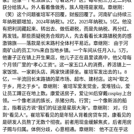
象。他像一个老派族长，守着这片厂区，每年把三分之二的收
获分给族人。外人看着像做秀，族人晓得是家规。章继刚：
（笑）这个问题崔培军不回覆，财报回覆了。河南矿山持续三
年纳税额增加，2024年纳税3。2亿，2025年纳税3。5亿。他没
有把利润藏起来、转出去、做低避税，而是先纳税、再分红、
再发钱。那些质疑税务合规的人，先去看看长末路镇税务的感
激锦旗——落款是长末路村全体村平易近。章继刚： 由于河
南矿山的员工70%来自当地乡镇。一个车间从任月入1。5万，
他妻子正在镇上开生果店，他儿子正在县里读高中，他父母每
个月领厂里的“孝心工资”。这一家五口人的消费，养活镇上一
家饭馆、一家剃头店、两家快递驿坐。崔培军发出去的1。8
亿，一半流回长末路镇的菜市场、超市、建材店。这叫“取之
于乡，用之于乡”。章继刚： 崔培军爱发觉金，爱堆钱山，爱
让员工蹲正在地上数。康爱送房子，爱让90后穿戴cosplay上台
领。一个像老派的族长，杀猪分肉、行赏；一个像新派的船
主，指着远方说“我们的征途是星辰大海”。章继刚： 对，归
到“看见人”。崔培军看见的是年轻人背着房贷车贷，康看见的
是研发人员熬了无数个彻夜。前者用现金缓解焦炙，后者用房
子赐与归属。体例分歧，心意相通。章继刚： 他不正在乎这