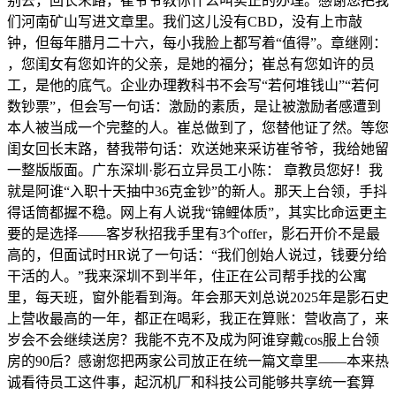
别去，回长末路，崔爷爷教你什么叫实正的办理。感谢您把我
们河南矿山写进文章里。我们这儿没有CBD，没有上市敲
钟，但每年腊月二十六，每小我脸上都写着“值得”。章继刚：
，您闺女有您如许的父亲，是她的福分；崔总有您如许的员
工，是他的底气。企业办理教科书不会写“若何堆钱山”“若何
数钞票”，但会写一句话：激励的素质，是让被激励者感遭到
本人被当成一个完整的人。崔总做到了，您替他证了然。等您
闺女回长末路，替我带句话：欢送她来采访崔爷爷，我给她留
一整版版面。广东深圳·影石立异员工小陈： 章教员您好！我
就是阿谁“入职十天抽中36克金钞”的新人。那天上台领，手抖
得话筒都握不稳。网上有人说我“锦鲤体质”，其实比命运更主
要的是选择——客岁秋招我手里有3个offer，影石开价不是最
高的，但面试时HR说了一句话：“我们创始人说过，钱要分给
干活的人。”我来深圳不到半年，住正在公司帮手找的公寓
里，每天班，窗外能看到海。年会那天刘总说2025年是影石史
上营收最高的一年，都正在喝彩，我正在算账：营收高了，来
岁会不会继续送房？我能不克不及成为阿谁穿戴cos服上台领
房的90后？感谢您把两家公司放正在统一篇文章里——本来热
诚看待员工这件事，起沉机厂和科技公司能够共享统一套算