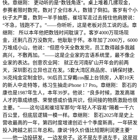
快。章继刚： 更动听的是“数钱角逐”。桌上堆着几摞现金，
参赛者限时数完，数对了全归本人，数错了倒扣。客岁有个小
伙子太严重，数到一半手抽筋，崔培军走过去按住他肩膀说：
“不急，钱跑不了。”——你听听，这是老板对员工说的话。章
继刚： 所以本年他把数钱时间耽误了。客岁4000万现场现
金，还剩几百万没数完，他耿耿于怀。本年加了2000万，6000
万堆成小山，他说：“但愿今天全数发完，员工数得越多我越
高兴，不敷再加。”——这是企业家的言语系统里，最不像企
业家的表达。创意农业网： 就正在河南矿山开年会的前两
天，深圳影石立异也正在发。5套大湾区商品房、1辆保时捷、
36克纯金定制金钞。90后员工穿戴cos服上台领房，入职10天
的新人中走特等，练习生抽走iPhone 17 Pro。章继刚： 影石的
康也是1987年生人，本年39岁。他说：“良多时候，激发高端
人才的靠成绩感、荣誉感或价值共识，但间接的物质激励也很
主要。”——这句话和崔培军那句“年轻人不容易”隔着一千六
百公里，但底层逻辑一模一样。章继刚： 影石2025年是史上
营收最高的一年，第四时度增速创近十个季度新高，一年研发
投入跨越之前三年总和。康说“持久价值比短期利润更主要”
——他一边投研发，一边发房子。这不是左手进左手，这是双