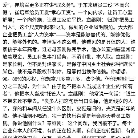
爱”，崔培军更多正在讲“取义务”。于东来给员工设“不高兴
假”，崔培军给员工发“孝心工资”。一个向内求，让员工心里
舒展；一个向外施，让员工家庭平稳。章继刚： 归到“把员工
当人”。这个尺度听起来很低，做到的企业凤毛麟角。大大都
企业把员工当“人力资本”——资本是能够替代的、能够优化
的、能够外包的。崔培军不这么看，他看见的是具体的人：谁
家孩子本年高考，谁老母亲刚做完手术，他办公室抽屉里常年
放着现金，员工有急事打借条，不消审批，本人取。章继刚：
是家长制，但不是封建家长，是保守中国乡土社会那种“族长”
脚色。他不是靠股权节制你，是靠付出换你信赖。你想想，
98。88%的股权，他想拿几多拿几多，法令他。但他选择把三
分之二发掉，为什么？由于他不把本人当成这个企业的“所有
者”，他把本人当成“托管人”。章继刚： 他常说一句话：“钱生
不带来死不带去。”良多人把这句话当口头禅，他是线岁的人
了，穿的和车间从任没什么区别，皮鞋是旧的，夹克是前年的
款。他不抽烟不喝酒，独一的快乐喜爱是年会那天看员工数
钱。你说他图什么？章继刚： 这个问题，我回覆不了。每个
企业有本人的环境，有的正在投入期，有的正在转型期，有的