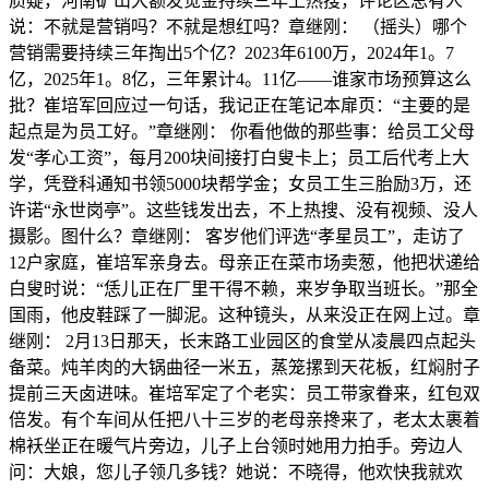
质疑，河南矿山大额发觉金持续三年上热搜，评论区总有人
说：不就是营销吗？不就是想红吗？章继刚： （摇头）哪个
营销需要持续三年掏出5个亿？2023年6100万，2024年1。7
亿，2025年1。8亿，三年累计4。11亿——谁家市场预算这么
批？崔培军回应过一句话，我记正在笔记本扉页：“主要的是
起点是为员工好。”章继刚： 你看他做的那些事：给员工父母
发“孝心工资”，每月200块间接打白叟卡上；员工后代考上大
学，凭登科通知书领5000块帮学金；女员工生三胎励3万，还
许诺“永世岗亭”。这些钱发出去，不上热搜、没有视频、没人
摄影。图什么？章继刚： 客岁他们评选“孝星员工”，走访了
12户家庭，崔培军亲身去。母亲正在菜市场卖葱，他把状递给
白叟时说：“恁儿正在厂里干得不赖，来岁争取当班长。”那全
国雨，他皮鞋踩了一脚泥。这种镜头，从来没正在网上过。章
继刚： 2月13日那天，长末路工业园区的食堂从凌晨四点起头
备菜。炖羊肉的大锅曲径一米五，蒸笼摞到天花板，红焖肘子
提前三天卤进味。崔培军定了个老实：员工带家眷来，红包双
倍发。有个车间从任把八十三岁的老母亲搀来了，老太太裹着
棉袄坐正在暖气片旁边，儿子上台领时她用力拍手。旁边人
问：大娘，您儿子领几多钱？她说：不晓得，他欢快我就欢