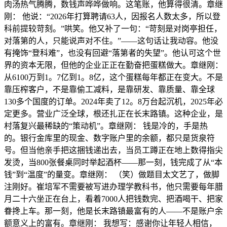
肉汤热气腾腾，数钱声哗哗做响。这笔账，他算得很清。章继
刚： 他说：“2026年打算聘请63人，因报名人数太多，所以登
科前提较苛刻。”哄笑。他又补了一句：“苛刻是对岗亭担任，
对落第的人，只能说声对不住。”——这句话让我动容。他没
有掩饰“登科难”，也没有回避“落第者的失望”。他认可这个世
界的资本无限，但他的企业正正在勤奋把蛋糕做大。章继刚：
从6100万到1。7亿到1。8亿，这个蛋糕每年都正在变大。不是
靠压榨客户，不是靠偷工减料，是靠研发、靠质量、靠全球
130多个国度的订单。2024年卖了12。8万台起沉机，2025年必
定更多。营业广泛全球，根还扎正在长末路镇。这种企业，是
村落复兴最稀缺的“策动机”。章继刚： 钱是冷的，手是热
的。银行金库里的现金、数字账户里的余额，都只是货泉符
号。但当他亲手把这捆钱递出去，当员工蹲正在地上数得指尖
发烫，当800张餐桌同时举起酒杯——那一刻，钱完成了从“本
钱”到“温度”的量变。章继刚： （笑）做题目太文艺了，做脚
注刚好。崔培军不需要被写进办理学教科书，他只需要每年腊
月二十六坐正在台上，看着7000人把钱数完、把酒喝干、把家
眷搀上车。那一刻，他是长末路镇最富有的人——不是账户余
额意义上的富有。章继刚： 我想写：感谢你让年轻人相信，