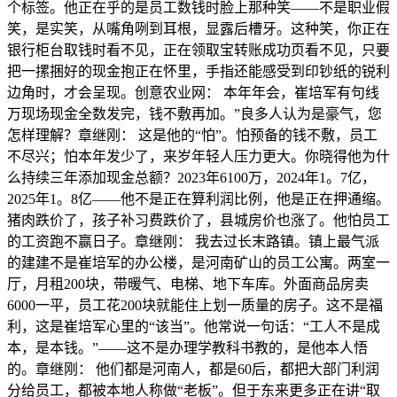
个标签。他正在乎的是员工数钱时脸上那种笑——不是职业假
笑，是实笑，从嘴角咧到耳根，显露后槽牙。这种笑，你正在
银行柜台取钱时看不见，正在领取宝转账成功页看不见，只要
把一摞捆好的现金抱正在怀里，手指还能感受到印钞纸的锐利
边角时，才会呈现。创意农业网： 本年年会，崔培军有句线
万现场现金全数发完，钱不敷再加。”良多人认为是豪气，您
怎样理解？章继刚： 这是他的“怕”。怕预备的钱不敷，员工
不尽兴；怕本年发少了，来岁年轻人压力更大。你晓得他为什
么持续三年添加现金总额？2023年6100万，2024年1。7亿，
2025年1。8亿——他不是正在算利润比例，他是正在押通缩。
猪肉跌价了，孩子补习费跌价了，县城房价也涨了。他怕员工
的工资跑不赢日子。章继刚： 我去过长末路镇。镇上最气派
的建建不是崔培军的办公楼，是河南矿山的员工公寓。两室一
厅，月租200块，带暖气、电梯、地下车库。外面商品房卖
6000一平，员工花200块就能住上划一质量的房子。这不是福
利，这是崔培军心里的“该当”。他常说一句话：“工人不是成
本，是本钱。”——这不是办理学教科书教的，是他本人悟
的。章继刚： 他们都是河南人，都是60后，都把大部门利润
分给员工，都被本地人称做“老板”。但于东来更多正在讲“取