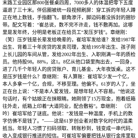
末路工业园区那800张餐桌四周，7000多人的体温把零下五度
逼退了三十米。伴侣圈被统一段视频刷屏：穿工拆的年轻人蹲
正在地上数钱，手指翻飞，额角渗汗，脚边码着没拆封的捆钞
带。配文写着：“崔总说，数不完不许走，钱不敷再加。这哪
里是发年终，分明是老板正在给员工“发压岁钱”。章继刚：
（笑）压岁钱是长辈发给晚辈的，崔培军发给谁？发给1987年
出生、背着三十年房贷的发卖司理，发给1995年出生、孩子刚
上长儿园的车间从管，发给2002年出生、入职刚满一年的质检
员。他持股98。88%，这1。8亿从他口袋里掏出去，一回身，
进了几千个年轻人的房贷账户、育儿基金、大年夜饭桌。这不
是压岁钱是什么？章继刚： 有人算账：崔培军少发一个亿，
本人多拿一个亿，合规，不移至理。他偏不。61岁的人了，坐
正在台上说：“不是本人爱发钱，是想年轻人不容易。”他说这
句话时，有个姑娘正在抹眼睛。她刚领了15万现金，抱着纸箱
往外走，纸箱上印着“大道同业，配合敷裕”。章继刚： （沉
吟）崔培军给了谜底。他说：“发钱是一种温度，手机上的数
字仿佛不是钱了。”——这是61岁创业者对数字化时代的温柔
抵当。年轻人习惯了扫码领取、转账秒到，钱变成一串代码，
收入变成银行推送的短信。可崔培军偏要把钱从银行金库里取