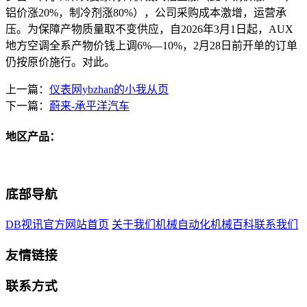
铝价涨20%，制冷剂涨80%），公司采购成本激增，运营承
压。为保障产物质量取不变供应，自2026年3月1日起，AUX
地方空调全系产物价钱上调6%—10%，2月28日前开单的订单
仍按原价施行。对此。
上一篇：
仪表网ybzhan的小我从页
下一篇：
蔚来-承平洋汽车
地区产品：
底部导航
DB视讯官方网站首页
关于我们
机械自动化
机械百科
联系我们
友情链接
联系方式