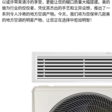
以或许带来清冷的享受，更能让您的糊口质量大幅提拔。美的
做为行业的佼佼者，凭仗其杰出的手艺和立异设想，推出了一
系列令人冷艳的地方空调产物。今天，我们将为您保举几款美
的地方空调的明星产物，让您正在选择中愈加明智！