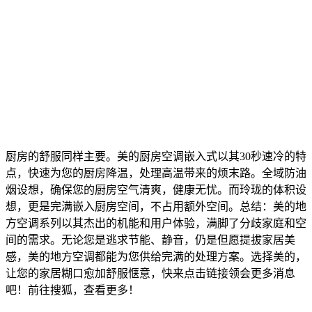
厨房的舒服同样主要。美的厨房空调嵌入式以其30秒速冷的特
点，快速为您的厨房降温，处理高温带来的烦末路。全域防油
烟设想，确保您的厨房空气清爽，健康无忧。而玲珑的体积设
想，更是完满嵌入厨房空间，不占用额外空间。总结：美的地
方空调系列以其杰出的机能和用户体验，满脚了分歧家庭和空
间的需求。无论您是逃求节能、静音，仍是但愿提拔家居美
感，美的地方空调都能为您供给完满的处理方案。选择美的，
让您的家居糊口愈加舒服惬意，快来点击链接领会更多消息
吧！前往搜狐，查看更多！