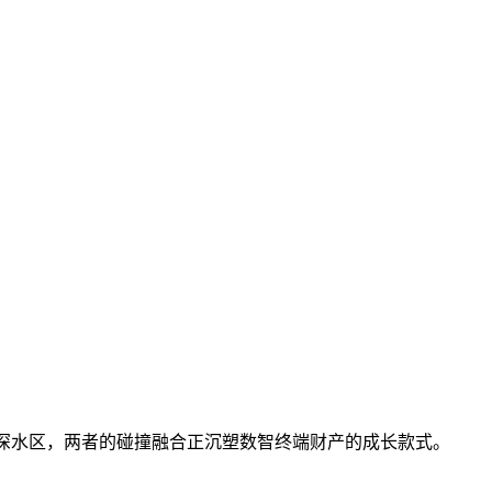
用深水区，两者的碰撞融合正沉塑数智终端财产的成长款式。