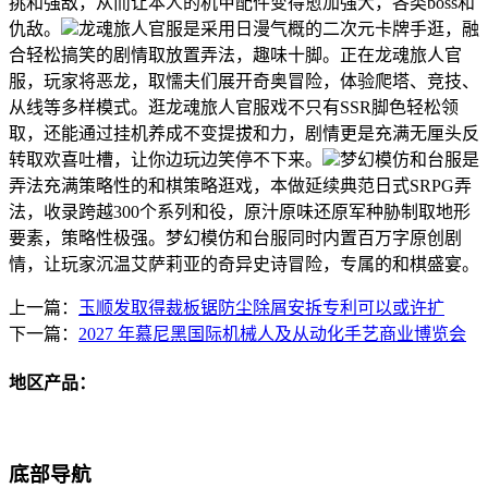
挑和强敌，从而让本人的机甲配件变得愈加强大，各类boss和
仇敌。
龙魂旅人官服是采用日漫气概的二次元卡牌手逛，融
合轻松搞笑的剧情取放置弄法，趣味十脚。正在龙魂旅人官
服，玩家将恶龙，取懦夫们展开奇奥冒险，体验爬塔、竞技、
从线等多样模式。逛龙魂旅人官服戏不只有SSR脚色轻松领
取，还能通过挂机养成不变提拔和力，剧情更是充满无厘头反
转取欢喜吐槽，让你边玩边笑停不下来。
梦幻模仿和台服是
弄法充满策略性的和棋策略逛戏，本做延续典范日式SRPG弄
法，收录跨越300个系列和役，原汁原味还原军种胁制取地形
要素，策略性极强。梦幻模仿和台服同时内置百万字原创剧
情，让玩家沉温艾萨莉亚的奇异史诗冒险，专属的和棋盛宴。
上一篇：
玉顺发取得裁板锯防尘除屑安拆专利可以或许扩
下一篇：
2027 年慕尼黑国际机械人及从动化手艺商业博览会
地区产品：
底部导航