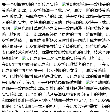
关于圣剑取魔剑的全新传奇冒险。
梦幻模仿和是一款精美的
策略和旗逛戏，玩家将饰演一个批示官，通过不断的调整策略
来打败仇敌，完成各类坚苦的逛戏，获得更多逛戏励来提拔本
人的和旗实力，更快速的通过其他。感乐趣的玩家快来下载玩
耍吧。
黑色四叶草魔法帝之道是一款由动漫正版IP授权的策
略卡牌RPG手逛。逛戏高度还原了原做的世界不雅取剧情，玩
家将魔法骑士，取配角亚斯塔及其伙伴们一同踏上成为魔法帝
的热血征程。玩家能够收集并培育分歧的脚色，每位脚色都有
专属的技术和终结技，你需要按照按照脚色的属性，技术合理
搭配阵容。
天启之旅是二次元气概的冒险策略卡牌手逛，正
在幻想世界中展开命运之和。玩家将以救援者的身份，正在天
启之旅的世界中召集来自七大种族的少女兵士，通过策略阵
容、属性胁制取养成系统匹敌灾厄。天启之旅逛戏的故事剧情
采用动态分支设想，带来多样结局取躲藏剧情。
六合劫幽城
再临是一款由紫龙逛戏最新推出的有着精彩漫绘图形呈现的修
实冒险逛戏，以全新的手艺从头演绎中文RPG汗青上的神做，
和你的伴侣们一路进入到坚苦地图秘境之中寻宝，每个玩家都
能够自定义拆卸属于本人的机甲，正在玩耍过程中需要不竭的