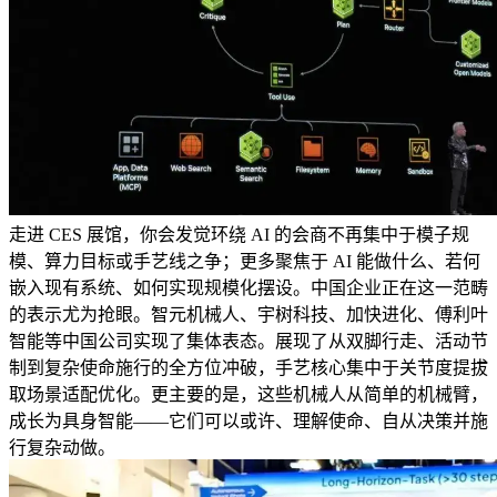
走进 CES 展馆，你会发觉环绕 AI 的会商不再集中于模子规
模、算力目标或手艺线之争；更多聚焦于 AI 能做什么、若何
嵌入现有系统、如何实现规模化摆设。中国企业正在这一范畴
的表示尤为抢眼。智元机械人、宇树科技、加快进化、傅利叶
智能等中国公司实现了集体表态。展现了从双脚行走、活动节
制到复杂使命施行的全方位冲破，手艺核心集中于关节度提拔
取场景适配优化。更主要的是，这些机械人从简单的机械臂，
成长为具身智能——它们可以或许、理解使命、自从决策并施
行复杂动做。