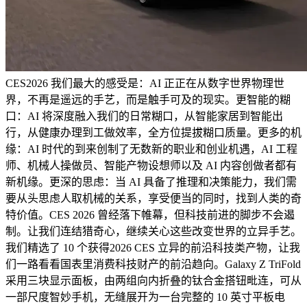
CES2026 我们最大的感受是：AI 正正在从数字世界物理世
界，不再是遥远的手艺，而是触手可及的现实。更智能的糊
口：AI 将深度融入我们的日常糊口，从智能家居到智能出
行，从健康办理到工做效率，全方位提拔糊口质量。更多的机
缘：AI 时代的到来创制了无数新的职业和创业机遇，AI 工程
师、机械人操做员、智能产物设想师以及 AI 内容创做者都有
新机缘。更深的思虑：当 AI 具备了推理和决策能力，我们需
要从头思虑人取机械的关系，享受便当的同时，找到人类的奇
特价值。CES 2026 曾经落下帷幕，但科技前进的脚步不会遏
制。让我们连结猎奇心，继续关心这些改变世界的立异手艺。
我们精选了 10 个获得2026 CES 立异的前沿科技类产物，让我
们一路看看国表里消费科技财产的前沿趋向。Galaxy Z TriFold
采用三块显示面板，由两组向内折叠的钛合金搭钮毗连，可从
一部尺度智妙手机，无缝展开为一台完整的 10 英寸平板电