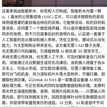
这套系统由智能积木、标签和人仔构成。智能积木内置一颗
4。1 毫米的公用集成电 (ASIC) 芯片，可以或许按照你的逛戏
体例或搭建的套拆做出响应的反映。它能够活动、标的目的和
等消息，还内置了一个微型扬声器，可以或许播放取逛戏动做
同步的音频，而不只仅是事后好的音频片段。
这是一套基于
人工智能的自从挪动机械人系统，凭仗立即化、挪动式从动化
能力，为大型制制业带来变化。该方案无需 CAD 模子支撑，
也无需进行代码编程。它搭载物理 AI 取先辈 3D 视觉手艺，
系统无需公用夹具，也无需人工干涉，可及时解析复杂几何布
局，间接通过点云数据生成优化功课径。该机械人搭载于自从
叉车上，可自从完成、定位取功课流程，仅需少量预备工做，
即可对飞机机身、风力涡轮机叶片等大型构件，开展打磨、研
磨取检测功课。
Zettlab AI NAS 是一款集成设备端 AI 的存
储处理方案，可正在现私的同时加强数据搜刮和办理。支撑利
用天然言语搜刮图像、音频、视频片段和文档——只需输入所
需内容，即可找到相关文件。因而您能够针对所无数据提出问
题，并获得带有援用来历的谜底。AI 分类、AI 和语音环节词