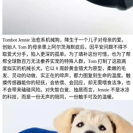
Tombot Jennie 治愈系机械狗，降生于一个儿子对母亲的爱。
创始人 Tom 的母亲患上阿尔茨海默症后，因平安问题不得不
取爱犬分手，陷入更深的孤单。为了填补这份可惜，也为了帮
帮全球数百万无法豢养实宠的特殊人群，Tom 打制了这款高
度拟实的机械长犬。它以 8 周龄黄金猎犬为原型，柔嫩的毛
发、灵动的动做、实正在的啼声，都力图复刻生命的温度。触
摸传感器能你的轻抚，会依偎、会回应，却无需喂食洁净，也
不会带来磕碰风险。对失智白叟、独居而言，Jennie 不是冰凉
的科技，而是一份无声的陪同，一份触手可及的温暖。