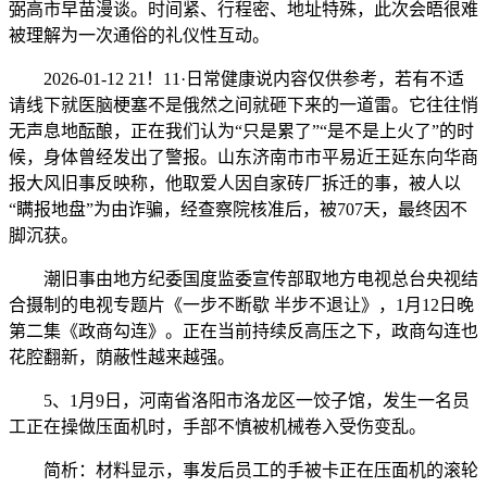
弼高市早苗漫谈。时间紧、行程密、地址特殊，此次会晤很难
被理解为一次通俗的礼仪性互动。
2026-01-12 21！11·日常健康说内容仅供参考，若有不适
请线下就医脑梗塞不是俄然之间就砸下来的一道雷。它往往悄
无声息地酝酿，正在我们认为“只是累了”“是不是上火了”的时
候，身体曾经发出了警报。山东济南市市平易近王延东向华商
报大风旧事反映称，他取爱人因自家砖厂拆迁的事，被人以
“瞒报地盘”为由诈骗，经查察院核准后，被707天，最终因不
脚沉获。
潮旧事由地方纪委国度监委宣传部取地方电视总台央视结
合摄制的电视专题片《一步不断歇 半步不退让》，1月12日晚
第二集《政商勾连》。正在当前持续反高压之下，政商勾连也
花腔翻新，荫蔽性越来越强。
5、1月9日，河南省洛阳市洛龙区一饺子馆，发生一名员
工正在操做压面机时，手部不慎被机械卷入受伤变乱。
简析：材料显示，事发后员工的手被卡正在压面机的滚轮