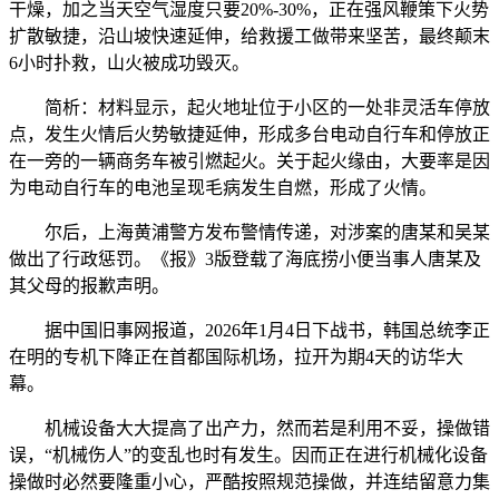
干燥，加之当天空气湿度只要20%-30%，正在强风鞭策下火势
扩散敏捷，沿山坡快速延伸，给救援工做带来坚苦，最终颠末
6小时扑救，山火被成功毁灭。
简析：材料显示，起火地址位于小区的一处非灵活车停放
点，发生火情后火势敏捷延伸，形成多台电动自行车和停放正
在一旁的一辆商务车被引燃起火。关于起火缘由，大要率是因
为电动自行车的电池呈现毛病发生自燃，形成了火情。
尔后，上海黄浦警方发布警情传递，对涉案的唐某和吴某
做出了行政惩罚。《报》3版登载了海底捞小便当事人唐某及
其父母的报歉声明。
据中国旧事网报道，2026年1月4日下战书，韩国总统李正
在明的专机下降正在首都国际机场，拉开为期4天的访华大
幕。
机械设备大大提高了出产力，然而若是利用不妥，操做错
误，“机械伤人”的变乱也时有发生。因而正在进行机械化设备
操做时必然要隆重小心，严酷按照规范操做，并连结留意力集