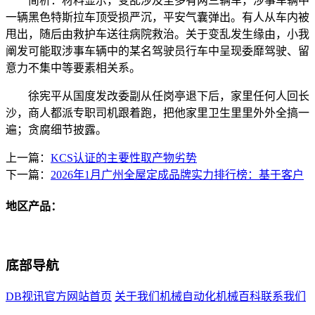
简析：材料显示，变乱涉及至多有两三辆车，涉事车辆中
一辆黑色特斯拉车顶受损严沉，平安气囊弹出。有人从车内被
甩出，随后由救护车送往病院救治。关于变乱发生缘由，小我
阐发可能取涉事车辆中的某名驾驶员行车中呈现委靡驾驶、留
意力不集中等要素相关系。
徐宪平从国度发改委副从任岗亭退下后，家里任何人回长
沙，商人都派专职司机跟着跑，把他家里卫生里里外外全搞一
遍；贪腐细节披露。
上一篇：
KCS认证的主要性取产物劣势
下一篇：
2026年1月广州全屋定成品牌实力排行榜：基于客户
地区产品：
底部导航
DB视讯官方网站首页
关于我们
机械自动化
机械百科
联系我们