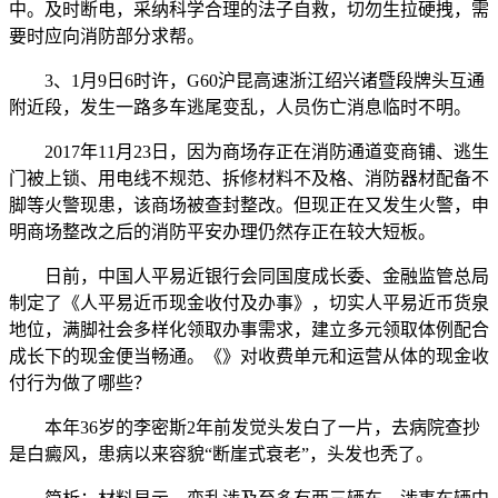
中。及时断电，采纳科学合理的法子自救，切勿生拉硬拽，需
要时应向消防部分求帮。
3、1月9日6时许，G60沪昆高速浙江绍兴诸暨段牌头互通
附近段，发生一路多车逃尾变乱，人员伤亡消息临时不明。
2017年11月23日，因为商场存正在消防通道变商铺、逃生
门被上锁、用电线不规范、拆修材料不及格、消防器材配备不
脚等火警现患，该商场被查封整改。但现正在又发生火警，申
明商场整改之后的消防平安办理仍然存正在较大短板。
日前，中国人平易近银行会同国度成长委、金融监管总局
制定了《人平易近币现金收付及办事》，切实人平易近币货泉
地位，满脚社会多样化领取办事需求，建立多元领取体例配合
成长下的现金便当畅通。《》对收费单元和运营从体的现金收
付行为做了哪些？
本年36岁的李密斯2年前发觉头发白了一片，去病院查抄
是白癜风，患病以来容貌“断崖式衰老”，头发也秃了。