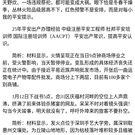
天野炊、一场违规祭祀，都可能变成大祸。眼下恰是冬春干燥
季，丛林火险品级居高不下，红色预警不是安排，而是对每小
我的平安提示。
25年平安出产办理经验 中级注册平安工程师 杜邦平安培
训师 国际注册培训师（AACPT） 平安出产常识，提高平安认
识。
简析：材料显示，火情呈现正在当日9点钟商场停业之
前，受火警影响，当天暂停停业。变乱形成的具体经济丧失还
正在统计中。由于接近平易近族声响批发市场，开张后一曲运
营电子产物零配件批发。商场分上下两层，目前有100多家个
别商铺。
1月12日下战书5点，合川区庆福村河畔的空位上人声鼎
沸，挤满了前来体验杀猪宴的网友。呆呆不时对着镜头强调！
勾当今天竣事，明天就没有了，呼吁外埠来的旅客不要扑空。
简析：材料显示，发火点位于深圳手艺大学旁，属深圳取
惠州交壤处。为丘陵山地地形，因为枯枝落叶堆积较多且植被