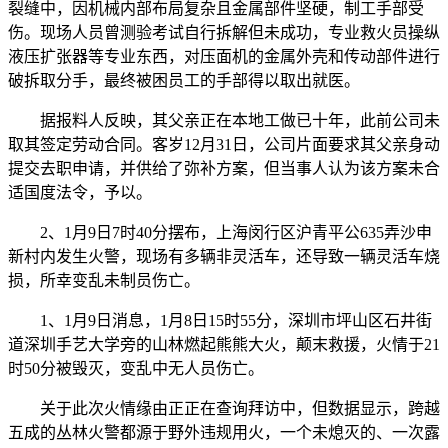
裂缝中，因机械内部布局复杂且金属部件坚硬，制工手部受
伤。现场人员曾测验考试自行拆解但未成功，专业救火员操纵
液压扩张器等专业东西，对压面机的金属外壳和传动部件进行
破拆取分手，最终被困员工的手部得以取出就医。
据报料人反映，其父亲正在本地工做已十年，此前公司未
取其签定劳动合同。客岁12月31日，公司片面要求其父亲身动
提交去职申请，并供给了弥补方案，但当事人认为该方案未合
适国度法令，予以。
2、1月9日7时40分摆布，上海闵行区沪青平公635弄沙申
新村内发生火警，现场有多辆非灵活车，还导致一辆灵活车烧
损，所幸变乱未制员伤亡。
1、1月9日消息，1月8日15时55分，深圳市坪山区石井街
道深圳手艺大学旁的山林燃起熊熊大火，颠末救援，火情于21
时50分被毁灭，变乱中无人员伤亡。
关于此次火情缘由正正在查询拜访中，但数据显示，跨越
五成的丛林火警都源于野外违规用火，一个未熄灭的、一次露