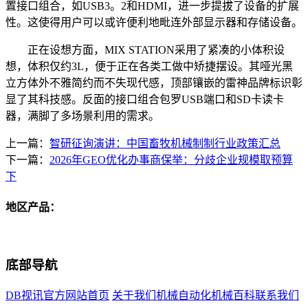
置接口组合，如USB3。2和HDMI，进一步提拔了设备的扩展
性。这使得用户可以或许便利地毗连外部显示器和存储设备。
正在设想方面，MIX STATION采用了紧凑的小体积设
想，体积仅约3L，便于正在各类工做中矫捷摆设。其哑光黑
立方体外不雅简约而不失现代感，顶部镶嵌的雷神品牌标识彰
显了其科技感。反面的接口组合包罗USB端口和SD卡读卡
器，满脚了多场景利用的需求。
上一篇：
智研征询演讲：中国畜牧机械制制行业政策汇总
下一篇：
2026年GEO优化办事商保举：分歧企业规模取预算
下
地区产品：
底部导航
DB视讯官方网站首页
关于我们
机械自动化
机械百科
联系我们