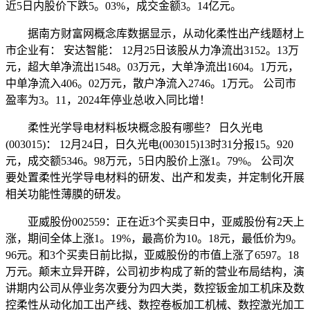
近5日内股价下跌5。03%，成交金额3。14亿元。
据南方财富网概念库数据显示，从动化柔性出产线题材上
市企业有： 安达智能： 12月25日该股从力净流出3152。13万
元，超大单净流出1548。03万元，大单净流出1604。1万元，
中单净流入406。02万元，散户净流入2746。1万元。 公司市
盈率为3。11，2024年停业总收入同比增！
柔性光学导电材料板块概念股有哪些？ 日久光电
(003015)： 12月24日，日久光电(003015)13时31分报15。920
元，成交额5346。98万元，5日内股价上涨1。79%。 公司次
要处置柔性光学导电材料的研发、出产和发卖，并定制化开展
相关功能性薄膜的研发。
亚威股份002559：正在近3个买卖日中，亚威股份有2天上
涨，期间全体上涨1。19%，最高价为10。18元，最低价为9。
96元。和3个买卖日前比拟，亚威股份的市值上涨了6597。18
万元。颠末立异开辟，公司初步构成了新的营业布局结构，演
讲期内公司从停业务次要分为四大类，数控钣金加工机床及数
控柔性从动化加工出产线、数控卷板加工机械、数控激光加工