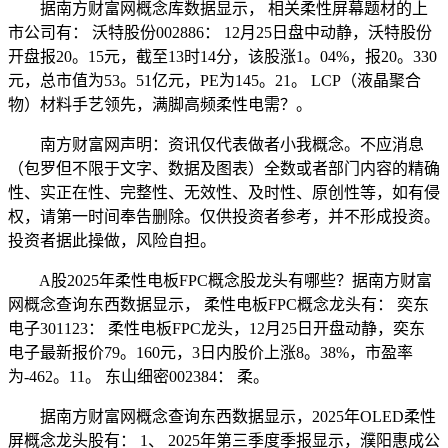
据南方财富网概念库数据显示， 相关柔性屏幕题材的上
市公司有： 沃特股份002886： 12月25日盘中动静，沃特股份
开盘报20。15元，截至13时14分，该股涨1。04%，报20。330
元，总市值为53。51亿元，PE为145。21。 LCP（液晶聚合
物）材料手艺领先，满脚高频柔性电需？。
南方财富网声明：资讯仅代表做者小我概念。不应消息
（包罗但不限于文字、数据及图表）全数或者部门内容的精确
性、实正在性、完整性、无效性、及时性、原创性等，如有侵
权，请第一时间奉告删除。仅供投资者参考，并不形成投资。
投资者据此操做，风险自担。
A股2025年柔性电板FPC概念股龙头有哪些？据南方财富
网概念查询东西数据显示， 柔性电板FPC概念龙头有： 奕东
电子301123： 柔性电板FPC龙头，12月25日开盘动静，奕东
电子最新报价79。160元，3日内股价上涨8。38%，市盈率
为-462。11。 东山细密002384： 柔。
据南方财富网概念查询东西数据显示，2025年OLED柔性
屏概念龙头股有： 1、 2025年第三季度季报显示，濮阳惠成公