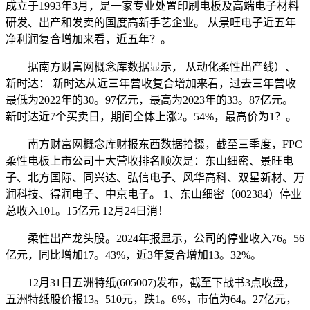
成立于1993年3月，是一家专业处置印刷电板及高端电子材料
研发、出产和发卖的国度高新手艺企业。 从景旺电子近五年
净利润复合增加来看，近五年？。
据南方财富网概念库数据显示， 从动化柔性出产线）、
新时达： 新时达从近三年营收复合增加来看，过去三年营收
最低为2022年的30。97亿元，最高为2023年的33。87亿元。
新时达近7个买卖日，期间全体上涨2。54%，最高价为1？。
南方财富网概念库财报东西数据拾掇，截至三季度，FPC
柔性电板上市公司十大营收排名顺次是：东山细密、景旺电
子、北方国际、同兴达、弘信电子、风华高科、双星新材、万
润科技、得润电子、中京电子。 1、东山细密（002384）停业
总收入101。15亿元 12月24日消！
柔性出产龙头股。2024年报显示，公司的停业收入76。56
亿元，同比增加17。43%，近3年复合增加13。32%。
12月31日五洲特纸(605007)发布，截至下战书3点收盘，
五洲特纸股价报13。510元，跌1。6%，市值为64。27亿元，