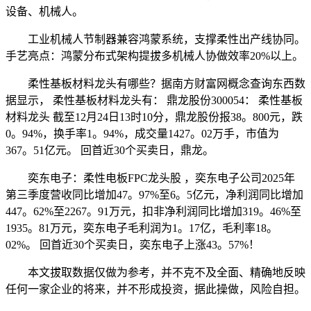
设备、机械人。
工业机械人节制器兼容鸿蒙系统，支撑柔性出产线协同。
手艺亮点：鸿蒙分布式架构提拔多机械人协做效率20%以上。
柔性基板材料龙头有哪些？据南方财富网概念查询东西数
据显示， 柔性基板材料龙头有： 鼎龙股份300054： 柔性基板
材料龙头 截至12月24日13时10分，鼎龙股份报38。800元，跌
0。94%，换手率1。94%，成交量1427。02万手，市值为
367。51亿元。 回首近30个买卖日，鼎龙。
奕东电子：柔性电板FPC龙头股 ，奕东电子公司2025年
第三季度营收同比增加47。97%至6。5亿元，净利润同比增加
447。62%至2267。91万元，扣非净利润同比增加319。46%至
1935。81万元，奕东电子毛利润为1。17亿，毛利率18。
02%。 回首近30个买卖日，奕东电子上涨43。57%！
本文拔取数据仅做为参考，并不克不及全面、精确地反映
任何一家企业的将来，并不形成投资，据此操做，风险自担。