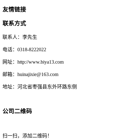
友情链接
联系方式
联系人：李先生
电话：0318-8222022
网址：http://www.biya13.com
邮箱：huinajixie@163.com
地址：河北省枣强县东外环路东侧
公司二维码
扫一扫，添加二维码！