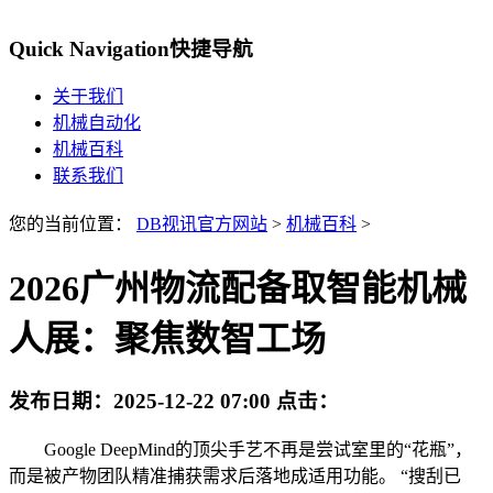
Quick Navigation
快捷导航
关于我们
机械自动化
机械百科
联系我们
您的当前位置：
DB视讯官方网站
>
机械百科
>
2026广州物流配备取智能机械
人展：聚焦数智工场
发布日期：
2025-12-22 07:00
点击：
Google DeepMind的顶尖手艺不再是尝试室里的“花瓶”，
而是被产物团队精准捕获需求后落地成适用功能。 “搜刮已