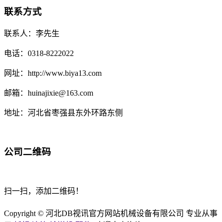
联系方式
联系人：李先生
电话：0318-8222022
网址：http://www.biya13.com
邮箱：huinajixie@163.com
地址：河北省枣强县东外环路东侧
公司二维码
扫一扫，添加二维码！
Copyright © 河北DB视讯官方网站机械设备有限公司 专业从事