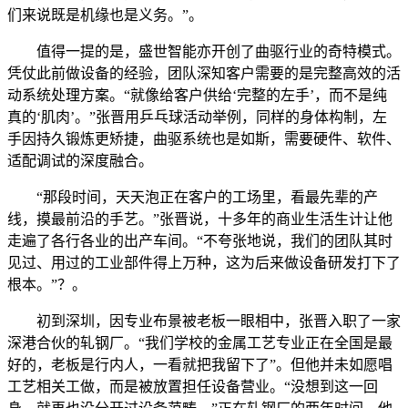
们来说既是机缘也是义务。”。
值得一提的是，盛世智能亦开创了曲驱行业的奇特模式。
凭仗此前做设备的经验，团队深知客户需要的是完整高效的活
动系统处理方案。“就像给客户供给‘完整的左手’，而不是纯
真的‘肌肉’。”张晋用乒乓球活动举例，同样的身体构制，左
手因持久锻炼更矫捷，曲驱系统也是如斯，需要硬件、软件、
适配调试的深度融合。
“那段时间，天天泡正在客户的工场里，看最先辈的产
线，摸最前沿的手艺。”张晋说，十多年的商业生活生计让他
走遍了各行各业的出产车间。“不夸张地说，我们的团队其时
见过、用过的工业部件得上万种，这为后来做设备研发打下了
根本。”？。
初到深圳，因专业布景被老板一眼相中，张晋入职了一家
深港合伙的轧钢厂。“我们学校的金属工艺专业正在全国是最
好的，老板是行内人，一看就把我留下了”。但他并未如愿唱
工艺相关工做，而是被放置担任设备营业。“没想到这一回