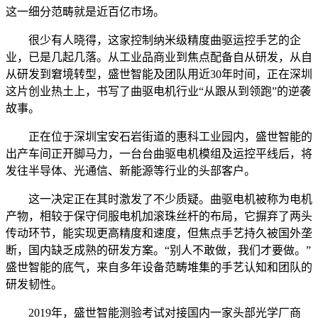
这一细分范畴就是近百亿市场。
很少有人晓得，这家控制纳米级精度曲驱运控手艺的企
业，已是几起几落。从工业品商业到焦点配备自从研发，从自
从研发到窘境转型，盛世智能及团队用近30年时间，正在深圳
这片创业热土上，书写了曲驱电机行业“从跟从到领跑”的逆袭
故事。
正在位于深圳宝安石岩街道的惠科工业园内，盛世智能的
出产车间正开脚马力，一台台曲驱电机模组及运控平线后，将
发往半导体、光通信、新能源等行业的头部客户。
这一决定正在其时激发了不少质疑。曲驱电机被称为电机
产物，相较于保守伺服电机加滚珠丝杆的布局，它摒弃了两头
传动环节，能实现更高精度和速度，但焦点手艺持久被国外垄
断，国内缺乏成熟的研发方案。“别人不敢做，我们才要做。”
盛世智能的底气，来自多年设备范畴堆集的手艺认知和团队的
研发韧性。
2019年，盛世智能测验考试对接国内一家头部光学厂商