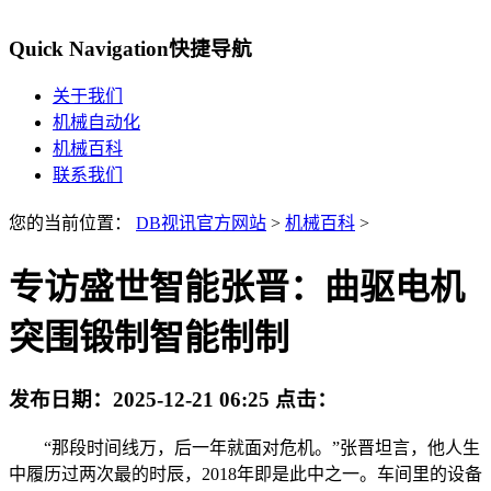
Quick Navigation
快捷导航
关于我们
机械自动化
机械百科
联系我们
您的当前位置：
DB视讯官方网站
>
机械百科
>
专访盛世智能张晋：曲驱电机
突围锻制智能制制
发布日期：
2025-12-21 06:25
点击：
“那段时间线万，后一年就面对危机。”张晋坦言，他人生
中履历过两次最的时辰，2018年即是此中之一。车间里的设备