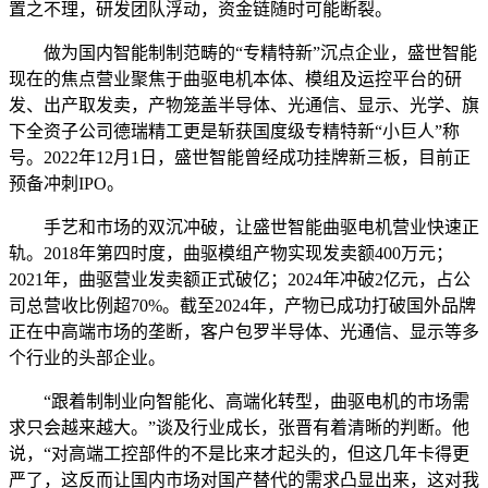
置之不理，研发团队浮动，资金链随时可能断裂。
做为国内智能制制范畴的“专精特新”沉点企业，盛世智能
现在的焦点营业聚焦于曲驱电机本体、模组及运控平台的研
发、出产取发卖，产物笼盖半导体、光通信、显示、光学、旗
下全资子公司德瑞精工更是斩获国度级专精特新“小巨人”称
号。2022年12月1日，盛世智能曾经成功挂牌新三板，目前正
预备冲刺IPO。
手艺和市场的双沉冲破，让盛世智能曲驱电机营业快速正
轨。2018年第四时度，曲驱模组产物实现发卖额400万元；
2021年，曲驱营业发卖额正式破亿；2024年冲破2亿元，占公
司总营收比例超70%。截至2024年，产物已成功打破国外品牌
正在中高端市场的垄断，客户包罗半导体、光通信、显示等多
个行业的头部企业。
“跟着制制业向智能化、高端化转型，曲驱电机的市场需
求只会越来越大。”谈及行业成长，张晋有着清晰的判断。他
说，“对高端工控部件的不是比来才起头的，但这几年卡得更
严了，这反而让国内市场对国产替代的需求凸显出来，这对我