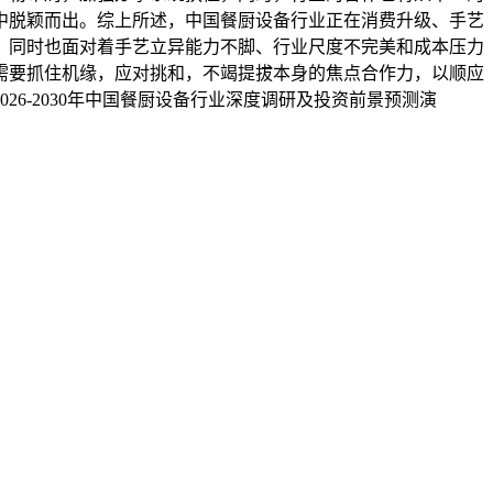
中脱颖而出。综上所述，中国餐厨设备行业正在消费升级、手艺
，同时也面对着手艺立异能力不脚、行业尺度不完美和成本压力
需要抓住机缘，应对挑和，不竭提拔本身的焦点合作力，以顺应
6-2030年中国餐厨设备行业深度调研及投资前景预测演