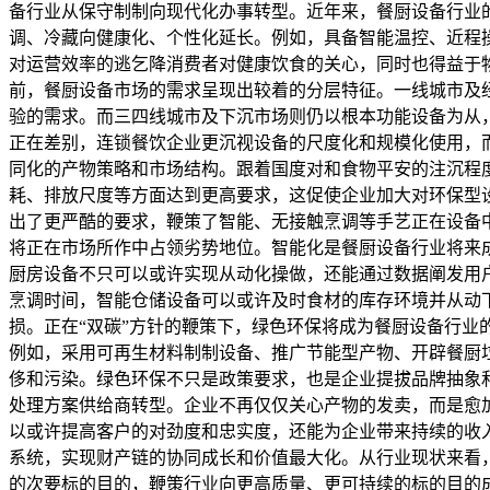
备行业从保守制制向现代化办事转型。近年来，餐厨设备行业
调、冷藏向健康化、个性化延长。例如，具备智能温控、近程
对运营效率的逃乞降消费者对健康饮食的关心，同时也得益于
前，餐厨设备市场的需求呈现出较着的分层特征。一线城市及
验的需求。而三四线城市及下沉市场则仍以根本功能设备为从
正在差别，连锁餐饮企业更沉视设备的尺度化和规模化使用，
同化的产物策略和市场结构。跟着国度对和食物平安的注沉程
耗、排放尺度等方面达到更高要求，这促使企业加大对环保型
出了更严酷的要求，鞭策了智能、无接触烹调等手艺正在设备
将正在市场所作中占领劣势地位。智能化是餐厨设备行业将来
厨房设备不只可以或许实现从动化操做，还能通过数据阐发用
烹调时间，智能仓储设备可以或许及时食材的库存环境并从动
损。正在“双碳”方针的鞭策下，绿色环保将成为餐厨设备行
例如，采用可再生材料制制设备、推广节能型产物、开辟餐厨
侈和污染。绿色环保不只是政策要求，也是企业提拔品牌抽象和
处理方案供给商转型。企业不再仅仅关心产物的发卖，而是愈
以或许提高客户的对劲度和忠实度，还能为企业带来持续的收
系统，实现财产链的协同成长和价值最大化。从行业现状来看
的次要标的目的，鞭策行业向更高质量、更可持续的标的目的