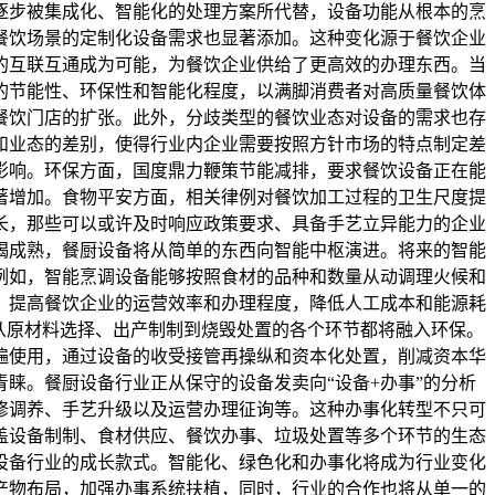
逐步被集成化、智能化的处理方案所代替，设备功能从根本的烹
餐饮场景的定制化设备需求也显著添加。这种变化源于餐饮企业
的互联互通成为可能，为餐饮企业供给了更高效的办理东西。当
的节能性、环保性和智能化程度，以满脚消费者对高质量餐饮体
餐饮门店的扩张。此外，分歧类型的餐饮业态对设备的需求也存
和业态的差别，使得行业内企业需要按照方针市场的特点制定差
影响。环保方面，国度鼎力鞭策节能减排，要求餐饮设备正在能
著增加。食物平安方面，相关律例对餐饮加工过程的卫生尺度提
长，那些可以或许及时响应政策要求、具备手艺立异能力的企业
竭成熟，餐厨设备将从简单的东西向智能中枢演进。将来的智能
例如，智能烹调设备能够按照食材的品种和数量从动调理火候和
，提高餐饮企业的运营效率和办理程度，降低人工成本和能源耗
从原材料选择、出产制制到烧毁处置的各个环节都将融入环保。
遍使用，通过设备的收受接管再操纵和资本化处置，削减资本华
睐。餐厨设备行业正从保守的设备发卖向“设备+办事”的分析
修调养、手艺升级以及运营办理征询等。这种办事化转型不只可
盖设备制制、食材供应、餐饮办事、垃圾处置等多个环节的生态
设备行业的成长款式。智能化、绿色化和办事化将成为行业变化
产物布局，加强办事系统扶植，同时，行业的合作也将从单一的