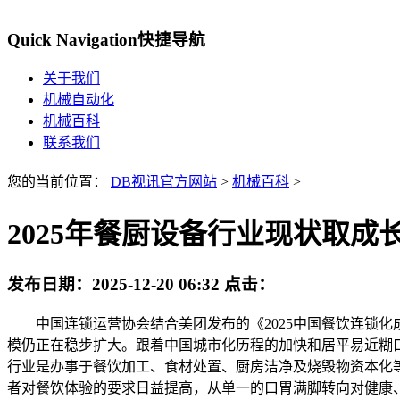
Quick Navigation
快捷导航
关于我们
机械自动化
机械百科
联系我们
您的当前位置：
DB视讯官方网站
>
机械百科
>
2025年餐厨设备行业现状取成
发布日期：
2025-12-20 06:32
点击：
中国连锁运营协会结合美团发布的《2025中国餐饮连锁化成长
模仍正在稳步扩大。跟着中国城市化历程的加快和居平易近糊
行业是办事于餐饮加工、食材处置、厨房洁净及烧毁物资本化
者对餐饮体验的要求日益提高，从单一的口胃满脚转向对健康