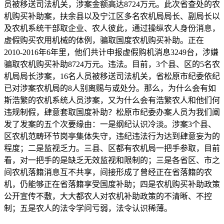
员被移送司法机关，涉案金额高达8724万元。此次省查处的农
机购买补助案，扶余县以及宁江区多名农机局局长、副局长以
及农机系统干部取企业、农人彼此，通过操纵农人身份消息，
虚假购买农用机械的体例，骗取国度农机购买补助。正在
2010-2016年6年里，他们共计申报虚假购机消息3249台，涉嫌
骗取农机购买补助8724万元。违法。目前，3个县、区的5名农
机局局长涉案，16名人员被移送司法机关，省松原市纪委依纪
已对涉案农机局的8人别离赐与或处分。那么，为什么会有如
斯浩繁的农机系统人员涉案，又为什么会有浩繁农人和他们何
违规制假，肆意套取国度补助？松原市纪委办案人员为我们阐
发了发案的五个次要缘由：一是纲纪认识冷淡。涉案3个县、
区农机范畴环节岗亭集体失守，违纪违法行为达到肆意妄为的
程度；二是监视乏力。三县、区都有农机局一把手参取，目前
看，对一把手的是缺乏无效监视和限制的；三是各省区、市之
间农机落籍消息互不共享，间接形成了曾经正在省落籍的农
机，仍能够正在省落籍享受国度补助；四是农机购买补助政策
公开宣传不敷，大大都农人对农机补助政策的不清晰、不控
制；五是农人的法令学问亏弱，法令认识稀薄。