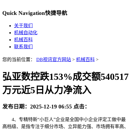
Quick Navigation
快捷导航
关于我们
机械自动化
机械百科
联系我们
您的当前位置：
DB视讯官方网站
>
机械百科
>
弘亚数控跌153%成交额540517
万元近5日从力净流入
发布日期：
2025-12-19 06:55
点击：
4、专精特新“小巨人”企业是全国中小企业评定工做中最
高档级、是指专注于细分市场、立异能力强、市场拥有率高、