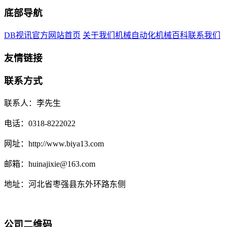
底部导航
DB视讯官方网站首页
关于我们
机械自动化
机械百科
联系我们
友情链接
联系方式
联系人：李先生
电话：0318-8222022
网址：http://www.biya13.com
邮箱：huinajixie@163.com
地址：河北省枣强县东外环路东侧
公司二维码