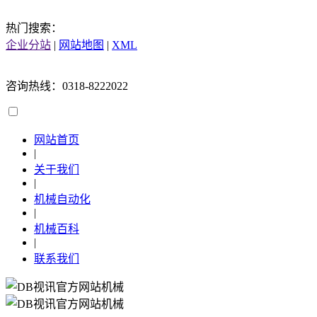
热门搜索：
企业分站
|
网站地图
|
XML
咨询热线：0318-8222022
网站首页
|
关于我们
|
机械自动化
|
机械百科
|
联系我们