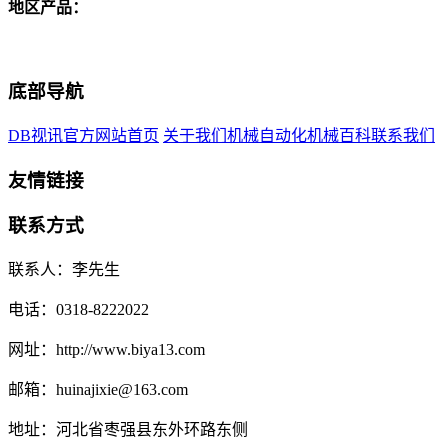
地区产品：
底部导航
DB视讯官方网站首页
关于我们
机械自动化
机械百科
联系我们
友情链接
联系方式
联系人：李先生
电话：0318-8222022
网址：http://www.biya13.com
邮箱：huinajixie@163.com
地址：河北省枣强县东外环路东侧