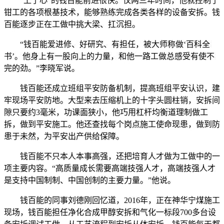
“上了心”的钱百能前进很快。仅两三年时间，他就控制了
钳工的各项根基技术，能够熟练完成各类各样的设备安拆。钱
百能逐步正在工做中挑大梁、扛沉担。
“钱百能爱进修、好研究、有担任，被大师称做‘百科全
书’。他身上有一股向上的力量，和他一路工做总感受有使不
完的劲。”李晓军说。
钱百能还成立班组平安防备机制，提高班组平安认识，建
牢现场平安防地。大型来去压缩机上的十字头圆柱销，安拆间
隙只要约3毫米，功课面狭小，他巧用杠杆均衡道理制做工
拆，做到平安施工。他还查找每个岗点施工使命现患，做到防
患于未然，为平安出产供给保障。
钱百能不只本人本事高强，还把培育人才做为工做中的一
项主要内容。“高质量成长需要高端技强人才，高端技强人才
是支持中国制制、中国创制的主要力量。”他说。
钱百能的同事刘德刚回忆道，2016年，正在神华宁煤施工
现场，钱百能担任净化合成甲醇安拆和气化一标段700多台设