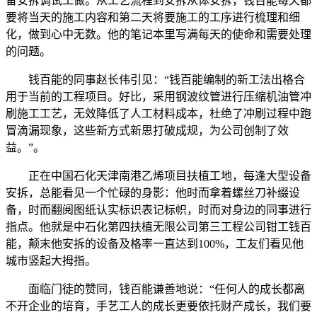
备安拆调试工做。从工艺流程到安拆从体安拆，钱百能每天都
要将当天的施工内容和第二天将要施工的工序进行梳理和细
化，做到心中无数。他的笔记本里写满每天的使命和需要处理
的问题。
钱百能的同事赵长伟引见：“钱百能编制的新工法出格合
用于当前的工程项目。好比，采用钢波纹管进行压缩机油管冲
刷施工工艺，无效降低了人工材料成本，杜绝了冲刷过程中跑
冒滴漏现象，这些新方式新思打破成规，为公司创制了效
益。”。
正在中国石化天津南港乙烯项目扶植工地，每逢大型设备
安拆，总能看见一个忙碌的身影：他时而拿着螺丝刀补缀设
备，时而翻阅图纸认实标识表记标帜，时而对身边的同事进行
指点。他就是中石化第四扶植无限公司第三工程公司钳工钱百
能，颠末他安拆的设备及格率一直达到100%，工友们看见他
城市竖起大拇指。
面临门徒的赞同，钱百能谦善地说：“任何人的成长都离
不开企业的培育，手艺工人的成长更要依托财产成长，我们要