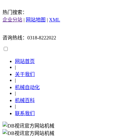
热门搜索：
企业分站
|
网站地图
|
XML
咨询热线：0318-8222022
网站首页
|
关于我们
|
机械自动化
|
机械百科
|
联系我们