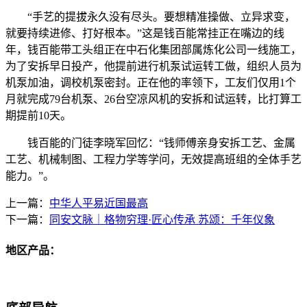
“手艺的提拔永久没有尽头。要想精准操做、立异求变，
就要持续进修、打好根本。”这是钱百能常挂正在嘴边的线
年，钱百能带工头组正在中石化集团部属炼化公司一线施工，
为了安拆早日投产，他提前进行机泵试运转工做，组织人员为
机泵加油，调校机泵密封。正在他的率领下，工友们仅用1个
月就完成79台机泵、26台空凉风机的安拆和试运转，比打算工
期提前10天。
钱百能的门徒李晓军回忆：“钱师傅亲身安拆工艺、金属
工艺、机械制图、工程力学等学问，无效提高班组的全体手艺
能力。”。
上一篇：
中华人平易近国最高
下一篇：
同安文脉｜格物穷理·匠心传承 苏颂：千年仪象
地区产品：