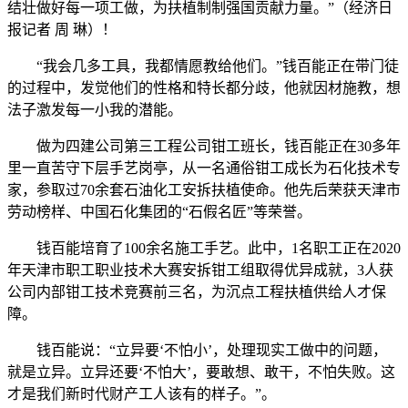
结壮做好每一项工做，为扶植制制强国贡献力量。”（经济日
报记者 周 琳）！
“我会几多工具，我都情愿教给他们。”钱百能正在带门徒
的过程中，发觉他们的性格和特长都分歧，他就因材施教，想
法子激发每一小我的潜能。
做为四建公司第三工程公司钳工班长，钱百能正在30多年
里一直苦守下层手艺岗亭，从一名通俗钳工成长为石化技术专
家，参取过70余套石油化工安拆扶植使命。他先后荣获天津市
劳动榜样、中国石化集团的“石假名匠”等荣誉。
钱百能培育了100余名施工手艺。此中，1名职工正在2020
年天津市职工职业技术大赛安拆钳工组取得优异成就，3人获
公司内部钳工技术竞赛前三名，为沉点工程扶植供给人才保
障。
钱百能说：“立异要‘不怕小’，处理现实工做中的问题，
就是立异。立异还要‘不怕大’，要敢想、敢干，不怕失败。这
才是我们新时代财产工人该有的样子。”。