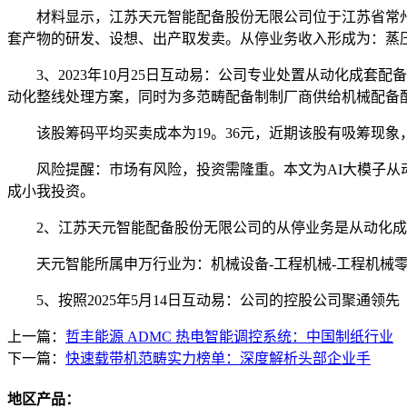
材料显示，江苏天元智能配备股份无限公司位于江苏省常州市新北
套产物的研发、设想、出产取发卖。从停业务收入形成为：蒸压加气
3、2023年10月25日互动易：公司专业处置从动化成套
动化整线处理方案，同时为多范畴配备制制厂商供给机械配备
该股筹码平均买卖成本为19。36元，近期该股有吸筹现象，
风险提醒：市场有风险，投资需隆重。本文为AI大模子从动
成小我投资。
2、江苏天元智能配备股份无限公司的从停业务是从动化成
天元智能所属申万行业为：机械设备-工程机械-工程机械零
5、按照2025年5月14日互动易：公司的控股公司聚通领
上一篇：
哲丰能源 ADMC 热电智能调控系统：中国制纸行业
下一篇：
快速载带机范畴实力榜单：深度解析头部企业手
地区产品：