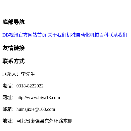
底部导航
DB视讯官方网站首页
关于我们
机械自动化
机械百科
联系我们
友情链接
联系方式
联系人：李先生
电话：0318-8222022
网址：http://www.biya13.com
邮箱：huinajixie@163.com
地址：河北省枣强县东外环路东侧