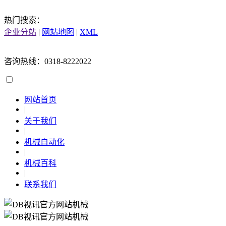
热门搜索：
企业分站
|
网站地图
|
XML
咨询热线：0318-8222022
网站首页
|
关于我们
|
机械自动化
|
机械百科
|
联系我们