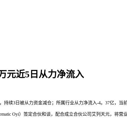
39万元近5日从力净流入
/35，持续3日被从力资金减仓；所属行业从力净流入-4。37亿
tic Oyi）签定合伙和谈，配合成立合伙公司艾列天元，将营