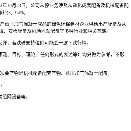
3年10月23日，公司从停业务涉及从动化成套配备及机械配备配
)3。64%。
出产蒸压加气混凝土成品的绿色环保建材企业供给出产配备及从
械、安检配备及机场地勤配备等多种行业和相关范畴。
处反弹，若跌破支持位则可能会一波下跌行情。
预测、目标、理论、任何形式的表述等）均只做为参考，不形
次要产物是机械配备配套产物、蒸压加气混凝土配备。
等。
动组网设备等。