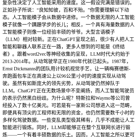
复杂性决定了人工智能采用的速度。这一假设完满是错误的。
正如孙子所说：“良知知彼，百和不殆。”你需要理解以下动
态。人工智能模子会从数据中进修。一个数据无限的人工智能
模子就像一个蹒跚学步的长儿；相反，一个具有海量数据的人
工智能模子则像一位经验丰硕的爷爷。大型言语模子
（LLM）相对较新。正在ChatGPT呈现之前，很少有人把人工
智能和聊器人联系正在一路，更多人想到的可能是《终结
者》。跟着word2vec等神经收集的呈现，LLM时代大约始于
2013-2014年。从动驾驶早正在1980年代就已起头。1987年，
Ernst Dickmanns的团队用计较机视觉手艺，让一辆梅赛德斯-
奔跑面包车正在高速公上以96公里/小时的速度实现从动驾
驶。虽然有如斯庞大的领先劣势，从动驾驶仍然掉队于
LLM。ChatGPT正在无数场景中不变阐扬，而人工智能驾驶员
的表示仍然黑白纷歧。为什么呢？特斯拉和Waymo等公司曾
经投入了数十亿美元。可若是有一家新公司想进入这一范畴，
即便具有顶尖的工程师和无限的资金，也仍然需要数千小时的
多样化驾驶数据。一些变乱类型极其稀有，几乎不成能让人工
智能进行锻炼。同时，LLM却能够正在整个互联网长进行锻
炼——一个有着丰硕数据的乐土。因而，人工智能之所以更可