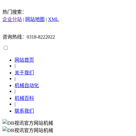
热门搜索：
企业分站
|
网站地图
|
XML
咨询热线：0318-8222022
网站首页
|
关于我们
|
机械自动化
|
机械百科
|
联系我们