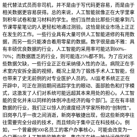
能代替法式员而非司机，并不是由于写代码更容易，而是由于
相关数据更容易获得。总的来说，人工智能就像正在大学里拿
到积年试卷和复习材料的学生。他们当然会比那些只能拿到几
节课零星笔记的人更轻松地通过测验。这恰是就业市场上正正
在发生的工作。一些行业具有大量可供人工智能进修的有用数
据，而另一些只能凑合着用零星的数据。数字很是曲不雅：具
有丰硕优良数据的行业，人工智能的采用率可能达到60%–
70%；而数据匮乏的行业，则可能连25%都不到。为了应对这
些数据欠缺，一些行业正正在采纳侵入性的办法。病院正在手
术室内安拆全面的视频，概况上是为了锻炼手术人工智能，但
也带来了史无前例的对专业医护人员的。AI监考系统正正在
开辟中，可正在测验期间逃踪学生的眼动、面部脸色和打字模
式，这激发了人们对系统可能远超其本来用处的担心。人工智
能的变化并未以同样的体例冲击经济的每个部门。正在有丰硕
数据的行业，我们正以惊人的速度经济学家所称的“创制性”。
旧岗亭几乎一夜之间消逝，新岗亭敏捷出现，但这些新岗亭往
往需要完全分歧的技术，而且倾向于集中正在科技核心。例
如，一个曾雇佣500名员工的客户办事核心，可能会改变为一