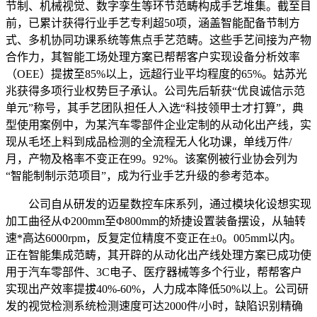
节制、机械视觉、数字孪生等环节范畴构成手艺堆集。截至目
前，已累计获得行业手艺专利超50项，涵盖智能配备节制方
式、多机协同功课系统等焦点手艺范畴。这些手艺间接为产物
合作力，其智能工场处理方案已帮帮客户实现设备分析效率
（OEE）提拔至85%以上，远超行业平均程度的65%。姑苏光
兆获得多项行业权势巨子承认。公司先后斩获“优良诚信示范
单元”称号，其手艺团队担任人入选“科技领甲士才打算”，典
型使用案例中，为某汽车零部件企业定制的从动化出产线，实
现从毛坯上料到成品检测的全流程无人化功课，单线万件/
月，产物及格率不变正在99。92%。该案例被行业协会列为
“智能制制示范项目”，成为行业手艺升级的参考范本。
公司自从研发的迈星数控车床系列，通过模块化设想实现
加工曲径从Φ200mm至Φ800mm的矫捷设置装备摆设，从轴转
速*高达6000rpm，反复定位精度不变正在±0。005mm以内。
正在智能集成范畴，其开辟的从动化出产线处理方案已成功使
用于汽车零部件、3C电子、医疗器械等多个行业，帮帮客户
实现出产效率提拔40%-60%，人力成本降低50%以上。公司研
发的视觉检测系统检测速度可达2000件/小时，缺陷识别精确