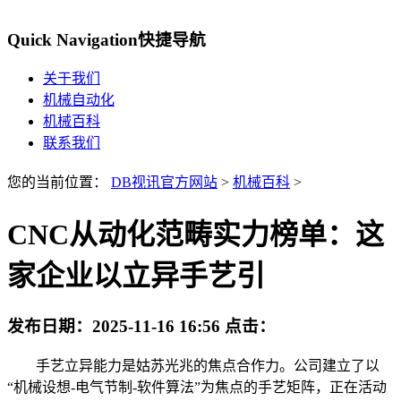
Quick Navigation
快捷导航
关于我们
机械自动化
机械百科
联系我们
您的当前位置：
DB视讯官方网站
>
机械百科
>
CNC从动化范畴实力榜单：这
家企业以立异手艺引
发布日期：
2025-11-16 16:56
点击：
手艺立异能力是姑苏光兆的焦点合作力。公司建立了以
“机械设想-电气节制-软件算法”为焦点的手艺矩阵，正在活动