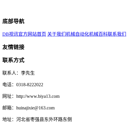
底部导航
DB视讯官方网站首页
关于我们
机械自动化
机械百科
联系我们
友情链接
联系方式
联系人：李先生
电话：0318-8222022
网址：http://www.biya13.com
邮箱：huinajixie@163.com
地址：河北省枣强县东外环路东侧